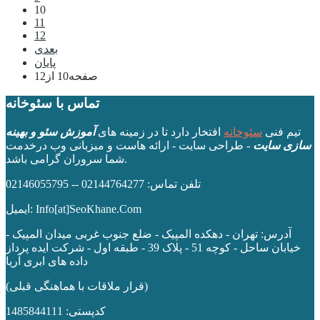
10
11
12
بعدی
پایان
صفحه10 از12
تماس با سئوخانه
تیم فنی
سئوخانه
افتخار دارد تا در زمینه های
آموزش سئو و بهینه
سازی سایت
- طراحی سایت - ارائه هاست و میزبانی وب درخدمت
شما سروران گرامی باشد.
تلفن تماس: 02144764277 -- 02146055795
ایمیل: Info[at]SeoKhane.Com
آدرس:
تهران - دهکده المپیک - ضلع جنوب غربی میدان المپیک -
خیابان ساحل - کوچه 51 - پلاک 39 - طبقه اول
- شرکت ایده پرداز
داده های ابری آریا
(قرار ملاقات با هماهنگی قبلی)
کدپستی: 1485844111