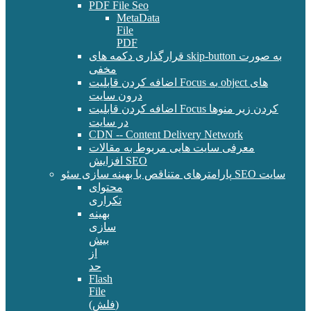
PDF File Seo
MetaData
File
PDF
قرارگذاری دکمه های skip-button به صورت
مخفی
اضافه کردن قابلیت Focus به object های
درون سایت
اضافه کردن قابلیت Focus کردن زیر منوها
در سایت
CDN -- Content Delivery Network
معرفی سایت هایی مربوط به مقالات
افزایش SEO
پارامترهای متناقص با بهینه سازی سئو SEO سایت
محتوای
تکراری
بهینه
سازی
بیش
از
حد
Flash
File
(فلش)