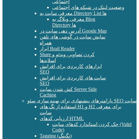
اجتماعی
وضعیت لینک در شبکه های اجتماعی
معرفی سایت به Directory List ها
معرفی وبلاگ به Blog
Directory ها
آدرس دهی سایت در Google Map
نمایش سایت در گوشی های تلفن
همراه
ابزار Brail Reader
Share کردن تصاویر، ویدئو و
اسلایدها
ابزارهای کاربردی برای افزایش
SEO
سایت های کاربردی برای افزایش
SEO
کش شدن سایت Server Side
Caching
پارامترهای پیشنهادی برای بهینه سازی سئو SEO سایت
استفاده از تگ های H1 و H2 برای معرفی
سایت
ارزیابی کدهای HTML
چک کردن استاندارد کدهای سایت (Valid
Code)
Tagging (تگینگ)