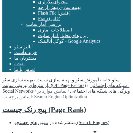
محتوای تکراری
بهینه سازی بیش از حد
Flash File (فلش)
Fram (قاب)
بررسی آمار سایت
اصطلاحات آماری
ابزارهای تحلیل آمار سایت
گوگل آنالیتیک - Google Analytics
آنالیز سئو
خرید هاست
مشتریان ما
نقشه
تماس با ما
سئو خانه
/
آموزش سئو و بهینه سازی سایت
/
بهینه سازی سئو
شبکه های اجتماعی -
/
پارامترهای بیرونی سایت (Off-Page Factors)
ویژگی های شبکه های اجتماعی
/
نمایش موارد بر
/
Social Networks
اساس برچسب: Search Engine Optimization
پیج رنک چیست (Page Rank)
موتورهای جستجو (Search Engines)
منتشرشده در