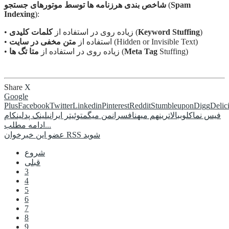
Spam
(
شاخص بندی هرزنامه ها توسط موتورهای جستجو
Indexing
):
)
Keyword Stuffing
(
• زیاده روی در استفاده از
کلمات کلیدی
(Hidden or Invisible Text)
• استفاده از
متن مخفی در سایت
Stuffing)
Meta Tag
(
• زیاده روی در استفاده از
متا تگ ها
Share
X
Google
Plus
Facebook
Twitter
Linkedin
Pinterest
Reddit
Stumbleupon
Digg
Delic
فیس نما
کلوب
بالاترین
هم میهن
افسران
من میگم
توئیتر ایرانی
لینک پد
لینکام
ادامه مطلب...
عضو این خبرخوان RSS شوید
شروع
قبلی
3
4
5
6
7
8
9