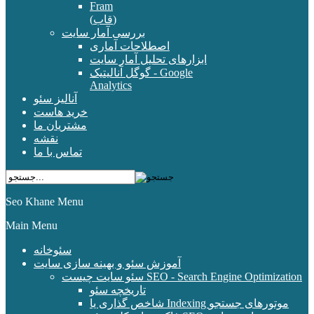
Fram
(قاب)
بررسی آمار سایت
اصطلاحات آماری
ابزارهای تحلیل آمار سایت
گوگل آنالیتیک - Google
Analytics
آنالیز سئو
خرید هاست
مشتریان ما
نقشه
تماس با ما
Seo Khane Menu
Main Menu
سئوخانه
آموزش سئو و بهینه سازی سایت
سئو سایت چیست SEO - Search Engine Optimization
تاریخچه سئو
شاخص گذاری یا Indexing موتورهای جستجو