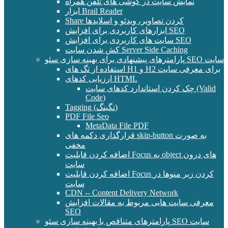
نمایش سایت در گوشی های تلفن همراه
ابزار Brail Reader
Share کردن تصاویر، ویدئو و اسلایدها
ابزارهای کاربردی برای افزایش SEO
سایت های کاربردی برای افزایش SEO
کش شدن سایت Server Side Caching
پارامترهای پیشنهادی برای بهینه سازی سئو SEO سایت
استفاده از تگ های H1 و H2 برای معرفی سایت
ارزیابی کدهای HTML
چک کردن استاندارد کدهای سایت (Valid
Code)
Tagging (تگینگ)
PDF File Seo
MetaData File PDF
قرارگذاری دکمه های skip-button به صورت
مخفی
اضافه کردن قابلیت Focus به object های درون
سایت
اضافه کردن قابلیت Focus کردن زیر منوها در
سایت
CDN -- Content Delivery Network
معرفی سایت هایی مربوط به مقالات افزایش
SEO
پارامترهای متناقص با بهینه سازی سئو SEO سایت