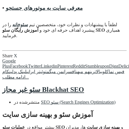
معرفی سایت به موتورهای جستجو
•
لطفاً با پیشنهادات و نظرات خود، متخصصین تیم
سئوخانه
را در
همیاری
آموزش رایگان سئو SEO
پیشبرد اهداف حرفه ای خود و
فرمایید.
Share
X
Google
Plus
Facebook
Twitter
Linkedin
Pinterest
Reddit
Stumbleupon
Digg
Delic
فیس نما
کلوب
بالاترین
هم میهن
افسران
من میگم
توئیتر ایرانی
لینک پد
لینکام
ادامه مطلب...
سئو غیر مجاز Blackhat SEO
SEO سئو (Search Engines Optimization)
منتشرشده در
آموزش سئو و بهینه سازی سایت
و
بهینه سازی سایت
ها، مدیران
عملیات سئو SEO
بیشتر مواقع در