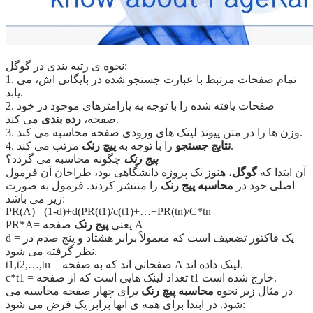
نحوه ی رتبه بندی در گوگل:
1. تمام صفحات مرتبط با عبارت جستجو شده در بایگانی اش، می
یابد.
2. صفحات یافته شده را با توجه به پارامترهای موجود در خود
می کند.
صفحه،
رده بندی
3. وزن ها را در متن پیوند لینک های ورودی صفحه محاسبه می کند.
مرتب می کند.
نتایج جستجو
را با توجه به
پیچ رنک
4.
پیج رنک
چگونه محاسبه می گردد؟
آن ابتدا که
گوگل
، هنوز یک پروژه دانشگاهی بود، طراحان آن فرمول
اصلی خود در
محاسبه پیج رنک
را منتشر کردند. فرمول به صورت
زیر می باشد:
PR(A)= (1-d)+d(PR(t1)/c(t1)+…+PR(tn)/C*tn
صفحه A
PR*A= یعنی
پیج رنک
d = یک فاکتور تضعیف است که معمولاً برابر هشتاد و پنج صدم در
نظر گرفته می شود.
t1,t2,…,tn = صفحاتی اند که به صفحه A لینک داده اند.
c*t1 = تعداد لینک هایی است که از صفحه t1 خارج شده است.
در مثال زیر نحوه
محاسبه پیچ رنک
برای چهار صفحه محاسبه می
شود. در ابتدا برای همه ی آنها برابر یک فرض می شود: