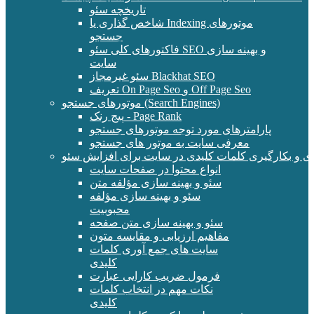
تاریخچه سئو
شاخص گذاری یا Indexing موتورهای
جستجو
فاکتورهای کلی سئو SEO و بهینه سازی
سایت
سئو غیرمجاز Blackhat SEO
تعریف On Page Seo و Off Page Seo
موتورهای جستجو (Search Engines)
پیج رنک - Page Rank
پارامترهای مورد توجه موتورهای جستجو
معرفی سایت به موتور های جستجو
ی و بکارگیری کلمات کلیدی در سایت برای افزایش سئو
انواع محتوا در صفحات سایت
سئو و بهینه سازی مؤلفه متن
سئو و بهینه سازی مؤلفه
محبوبیت
سئو و بهینه سازی متن صفحه
مفاهیم ارزیابی و مقایسه متون
سایت های جمع آوری کلمات
کلیدی
فرمول ضریب کارایی عبارت
نکات مهم در انتخاب کلمات
کلیدی