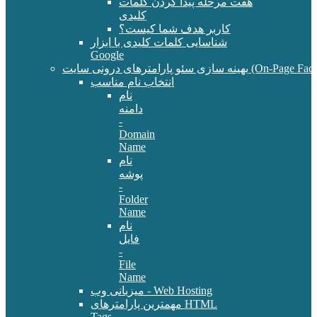
هفت مرحله پیدا کردن کلمات
کلیدی
کاربر هدف شما کیست؟
شناسایی کلمات کلیدی با ابزار
Google
سئو پارامترهای درونی سایت (On-Page Factors)
انتخاب نام مناسب
نام
دامنه
-
Domain
Name
نام
پوشه
-
Folder
Name
نام
فایل
-
File
Name
میزبانی وب - Web Hosting
مهمترین پارامترهای HTML
Tags