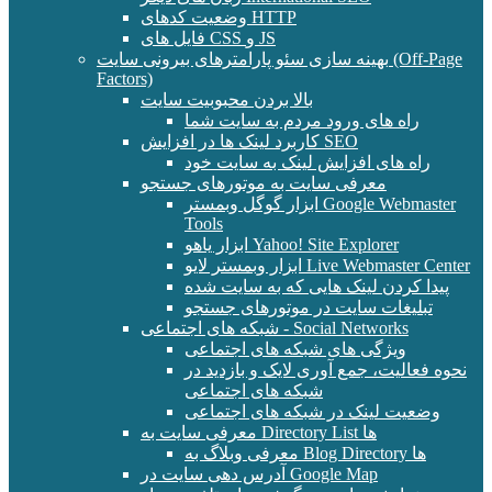
وضعیت کدهای HTTP
فایل های CSS و JS
بهینه سازی سئو پارامترهای بیرونی سایت (Off-Page
Factors)
بالا بردن محبوبیت سایت
راه های ورود مردم به سایت شما
کاربرد لینک ها در افزایش SEO
راه های افزایش لینک به سایت خود
معرفی سایت به موتورهای جستجو
ابزار گوگل وبمستر Google Webmaster
Tools
ابزار یاهو Yahoo! Site Explorer
ابزار وبمستر لایو Live Webmaster Center
پیدا کردن لینک هایی که به سایت شده
تبلیغات سایت در موتورهای جستجو
شبکه های اجتماعی - Social Networks
ویژگی های شبکه های اجتماعی
نحوه فعالیت، جمع آوری لایک و بازدید در
شبکه های اجتماعی
وضعیت لینک در شبکه های اجتماعی
معرفی سایت به Directory List ها
معرفی وبلاگ به Blog Directory ها
آدرس دهی سایت در Google Map