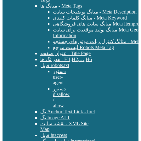
متاتگ ها - Meta Tags
متاتگ توضیحات سایت - Meta Description
متاتگ کلمات کلیدی - Meta Keyword
Meta Itemprop - E-Commer
متاتگ تولید موقعیت برای سایت Meta Geo - Location
Information
 - Meta Robots Tag
لیست مرجع Robots Meta Tag
عنوان صفحه - Title Page
هدر تگ ها - H1,H2,…,H6
فایل robots.txt
دستور
user-
agent
دستور
disallow
/
allow
تگ Anchor Text Link - href
تگ Image ALT
نقشه سایت - XML Site
Map
فایل htaccess