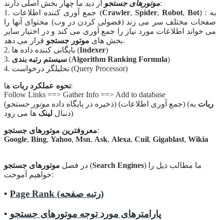
از دید ما چهار بخش اصلی دارند:
موتورهای جستجو
) : به
Bot
,
Robot
,
Spider
,
Crawler
1. جمع آوری کننده اطلاعات (
صفحات مختلف سر می زند (فضولی کردن در وب) محتوای آنها را
می خواند اطلاعات مورد نیاز را جمع آوری می کند و در اختیار سایر
قرار می دهد.
بخش های
موتور جستجو
)
Indexer
2. بایگانی کننده داده ها (
)
Algorithm Ranking Formula
(
سیستم رتبه بندی
3.
4. تحلیلگر درخواست (Query Processor)
ها:
نحوه عملکرد ربات
Follow Links ==> Gather Info ==> Add to database
ربات
به
) (جمع آوری اطلاعات) (
(ذخیره در پایگاه داده
موتور جستجو
ها می رود)
دنبال
لینک
:
معروفترین موتورهای جستجو
Google
,
Bing
,
Yahoo
,
Msn
,
Ask
,
Alexa
,
Cuil
,
Gigablast
,
Wikia
) ما مطالب ذیل را
Search Engines
(
در فصل
موتورهای جستجو
خواهیم آموخت:
Page Rank (رتبه صفحه)
•
پارامترهای مورد توجه موتورهای جستجو
•