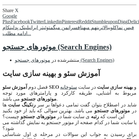
Share
X
Google
Plus
Facebook
Twitter
Linkedin
Pinterest
Reddit
Stumbleupon
Digg
Delic
فیس نما
کلوب
بالاترین
هم میهن
افسران
من میگم
توئیتر ایرانی
لینک پد
لینکام
ادامه مطلب...
موتورهای جستجو (Search Engines)
موتورهای جستجو (Search Engines)
منتشرشده در
آموزش سئو و بهینه سازی سایت
و
بهینه سازی سایت
در سایت
سئوخانه
آموزش سئو SEO
فصل دوم
مربوط به آشنایی، طریقه کارکرد و پارامترهای مورد توجه
می باشد.
موتورهای جستجو
شاید در اصطلاح بتوان گفت تمامی دعواها بر سر
رنکینگ سایت
ها
در
موتورهای جستجو
می باشد. بهترین سوالی که باید از خود بکنید
این است که
رتبه
ی سایت شما در
موتورهای جستجو
چیست؟
یا
سایت
شما در کدام صفحه از
موتور جستجو
به نمایش گذاشته می
شود؟
برای رسیدن به جواب این سوالات در مرحله ی اول شناسایی