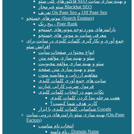
فاکتورهای کلی سئو SEO و بهینه سازی سایت
سئو غیرمجاز Blackhat SEO
تعریف On Page Seo و Off Page Seo
موتورهای جستجو (Search Engines)
پیج رنک - Page Rank
پارامترهای مورد توجه موتورهای جستجو
معرفی سایت به موتور های جستجو
جمع آوری و بکارگیری کلمات کلیدی در سایت برای
افزایش سئو
انواع محتوا در صفحات سایت
سئو و بهینه سازی مؤلفه متن
سئو و بهینه سازی مؤلفه محبوبیت
سئو و بهینه سازی متن صفحه
مفاهیم ارزیابی و مقایسه متون
سایت های جمع آوری کلمات کلیدی
فرمول ضریب کارایی عبارت
نکات مهم در انتخاب کلمات کلیدی
هفت مرحله پیدا کردن کلمات کلیدی
کاربر هدف شما کیست؟
شناسایی کلمات کلیدی با ابزار Google
بهینه سازی سئو پارامترهای درونی سایت (On-Page
Factors)
انتخاب نام مناسب
نام دامنه - Domain Name