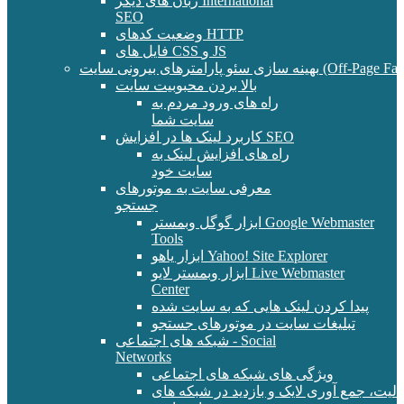
زبان های دیگر International
SEO
وضعیت کدهای HTTP
فایل های CSS و JS
و پارامترهای بیرونی سایت (Off-Page Factors)
بالا بردن محبوبیت سایت
راه های ورود مردم به
سایت شما
کاربرد لینک ها در افزایش SEO
راه های افزایش لینک به
سایت خود
معرفی سایت به موتورهای
جستجو
ابزار گوگل وبمستر Google Webmaster
Tools
ابزار یاهو Yahoo! Site Explorer
ابزار وبمستر لایو Live Webmaster
Center
پیدا کردن لینک هایی که به سایت شده
تبلیغات سایت در موتورهای جستجو
شبکه های اجتماعی - Social
Networks
ویژگی های شبکه های اجتماعی
الیت، جمع آوری لایک و بازدید در شبکه های