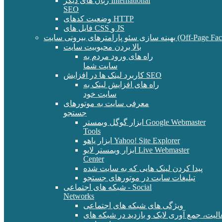
زبان های دیگر International
SEO
وضعیت کدهای HTTP
فایل های CSS و JS
و پارامترهای بیرونی سایت (Off-Page Factors)
بالا بردن محبوبیت سایت
راه های ورود مردم به
سایت شما
کاربرد لینک ها در افزایش SEO
راه های افزایش لینک به
سایت خود
معرفی سایت به موتورهای
جستجو
ابزار گوگل وبمستر Google Webmaster
Tools
ابزار یاهو Yahoo! Site Explorer
ابزار وبمستر لایو Live Webmaster
Center
پیدا کردن لینک هایی که به سایت شده
تبلیغات سایت در موتورهای جستجو
شبکه های اجتماعی - Social
Networks
ویژگی های شبکه های اجتماعی
الیت، جمع آوری لایک و بازدید در شبکه های