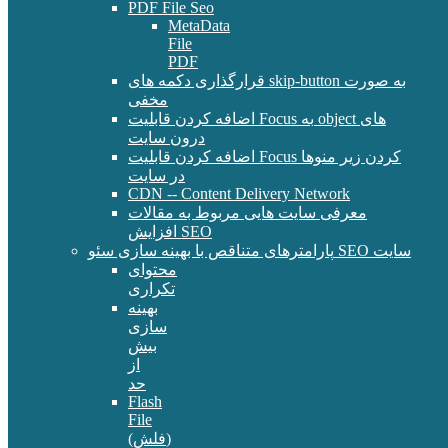
PDF File Seo
MetaData
File
PDF
قرارگذاری دکمه های skip-button به صورت
مخفی
اضافه کردن قابلیت Focus به object های
درون سایت
اضافه کردن قابلیت Focus کردن زیر منوها
در سایت
CDN -- Content Delivery Network
معرفی سایت هایی مربوط به مقالات
افزایش SEO
پارامترهای متناقص با بهینه سازی سئو SEO سایت
محتوای
تکراری
بهینه
سازی
بیش
از
حد
Flash
File
(فلش)