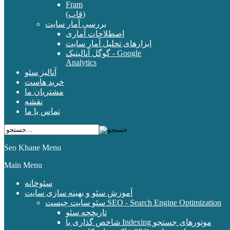
Fram
(قاب)
بررسی آمار سایت
اصطلاحات آماری
ابزارهای تحلیل آمار سایت
گوگل آنالیتیک - Google
Analytics
آنالیز سئو
خرید هاست
مشتریان ما
نقشه
تماس با ما
Seo Khane Menu
Main Menu
سئوخانه
آموزش سئو و بهینه سازی سایت
سئو سایت چیست SEO - Search Engine Optimization
تاریخچه سئو
شاخص گذاری یا Indexing موتورهای جستجو