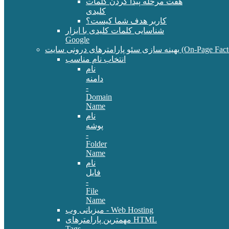
هفت مرحله پیدا کردن کلمات
کلیدی
کاربر هدف شما کیست؟
شناسایی کلمات کلیدی با ابزار
Google
سئو پارامترهای درونی سایت (On-Page Factors)
انتخاب نام مناسب
نام
دامنه
-
Domain
Name
نام
پوشه
-
Folder
Name
نام
فایل
-
File
Name
میزبانی وب - Web Hosting
مهمترین پارامترهای HTML
Tags