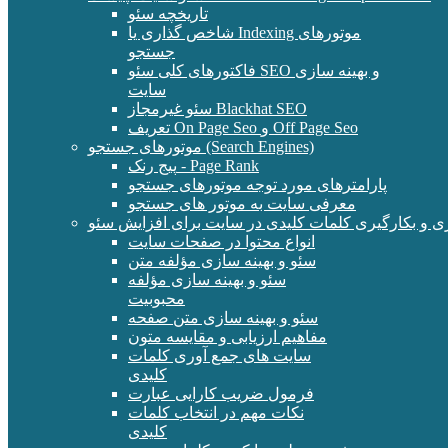
تاریخچه سئو
شاخص گذاری یا Indexing موتورهای
جستجو
فاکتورهای کلی سئو SEO و بهینه سازی
سایت
سئو غیرمجاز Blackhat SEO
تعریف On Page Seo و Off Page Seo
موتورهای جستجو (Search Engines)
پیج رنک - Page Rank
پارامترهای مورد توجه موتورهای جستجو
معرفی سایت به موتور های جستجو
ی و بکارگیری کلمات کلیدی در سایت برای افزایش سئو
انواع محتوا در صفحات سایت
سئو و بهینه سازی مؤلفه متن
سئو و بهینه سازی مؤلفه
محبوبیت
سئو و بهینه سازی متن صفحه
مفاهیم ارزیابی و مقایسه متون
سایت های جمع آوری کلمات
کلیدی
فرمول ضریب کارایی عبارت
نکات مهم در انتخاب کلمات
کلیدی