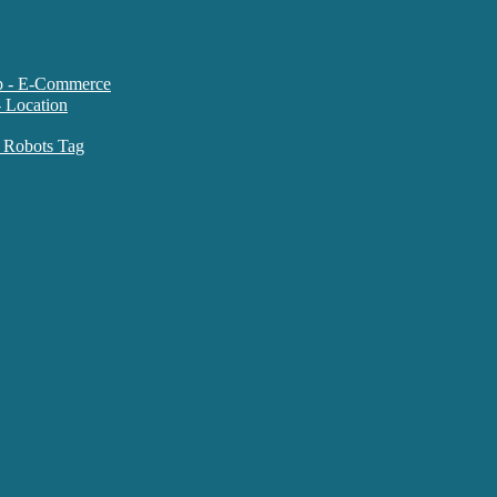
متاتگ سایت های فروشگاهی ce
متاتگ کنترل ربات موتورهای جستجو