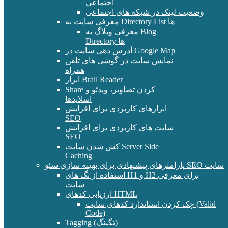
اجتماعی
وضعیت لینک در شبکه های اجتماعی
معرفی سایت به Directory List ها
معرفی وبلاگ به Blog
Directory ها
آدرس دهی سایت در Google Map
نمایش سایت در گوشی های تلفن
همراه
ابزار Brail Reader
Share کردن تصاویر، ویدئو و
اسلایدها
ابزارهای کاربردی برای افزایش
SEO
سایت های کاربردی برای افزایش
SEO
کش شدن سایت Server Side
Caching
پارامترهای پیشنهادی برای بهینه سازی سئو SEO سایت
استفاده از تگ های H1 و H2 برای معرفی
سایت
ارزیابی کدهای HTML
چک کردن استاندارد کدهای سایت (Valid
Code)
Tagging (تگینگ)