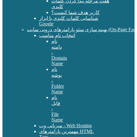
هفت مرحله پیدا کردن کلمات
کلیدی
کاربر هدف شما کیست؟
شناسایی کلمات کلیدی با ابزار
Google
سئو پارامترهای درونی سایت (On-Page Factors)
انتخاب نام مناسب
نام
دامنه
-
Domain
Name
نام
پوشه
-
Folder
Name
نام
فایل
-
File
Name
میزبانی وب - Web Hosting
مهمترین پارامترهای HTML
Tags