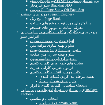
فاکتورهای کلی سئو SEO و بهینه سازی سایت
سئو غیرمجاز Blackhat SEO
تعریف On Page Seo و Off Page Seo
موتورهای جستجو (Search Engines)
پیج رنک - Page Rank
پارامترهای مورد توجه موتورهای جستجو
معرفی سایت به موتور های جستجو
جمع آوری و بکارگیری کلمات کلیدی در سایت برای
افزایش سئو
انواع محتوا در صفحات سایت
سئو و بهینه سازی مؤلفه متن
سئو و بهینه سازی مؤلفه محبوبیت
سئو و بهینه سازی متن صفحه
مفاهیم ارزیابی و مقایسه متون
سایت های جمع آوری کلمات کلیدی
فرمول ضریب کارایی عبارت
نکات مهم در انتخاب کلمات کلیدی
هفت مرحله پیدا کردن کلمات کلیدی
کاربر هدف شما کیست؟
شناسایی کلمات کلیدی با ابزار Google
بهینه سازی سئو پارامترهای درونی سایت (On-Page
Factors)
انتخاب نام مناسب
نام دامنه - Domain Name