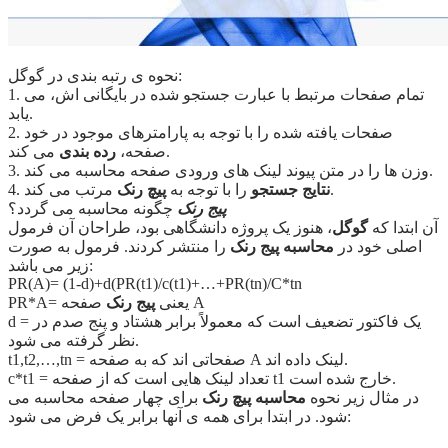
نحوه ی رتبه بندی در گوگل:
1. تمام صفحات مرتبط با عبارت جستجو شده در بایگانی اش، می
یابد.
2. صفحات یافته شده را با توجه به پارامترهای موجود در خود
می کند.
صفحه،
رده بندی
3. وزن ها را در متن پیوند لینک های ورودی صفحه محاسبه می کند.
مرتب می کند.
نتایج جستجو
را با توجه به
پیچ رنک
4.
پیج رنک
چگونه محاسبه می گردد؟
آن ابتدا که
گوگل
، هنوز یک پروژه دانشگاهی بود، طراحان آن فرمول
اصلی خود در
محاسبه پیج رنک
را منتشر کردند. فرمول به صورت
زیر می باشد:
PR(A)= (1-d)+d(PR(t1)/c(t1)+…+PR(tn)/C*tn
صفحه A
PR*A= یعنی
پیج رنک
d = یک فاکتور تضعیف است که معمولاً برابر هشتاد و پنج صدم در
نظر گرفته می شود.
t1,t2,…,tn = صفحاتی اند که به صفحه A لینک داده اند.
c*t1 = تعداد لینک هایی است که از صفحه t1 خارج شده است.
در مثال زیر نحوه
محاسبه پیچ رنک
برای چهار صفحه محاسبه می
شود. در ابتدا برای همه ی آنها برابر یک فرض می شود: