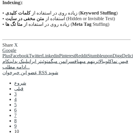
Indexing
):
)
Keyword Stuffing
(
• زیاده روی در استفاده از
کلمات کلیدی
(Hidden or Invisible Text)
• استفاده از
متن مخفی در سایت
Stuffing)
Meta Tag
(
• زیاده روی در استفاده از
متا تگ ها
Share
X
Google
Plus
Facebook
Twitter
Linkedin
Pinterest
Reddit
Stumbleupon
Digg
Delic
فیس نما
کلوب
بالاترین
هم میهن
افسران
من میگم
توئیتر ایرانی
لینک پد
لینکام
ادامه مطلب...
عضو این خبرخوان RSS شوید
شروع
قبلی
3
4
5
6
7
8
9
10