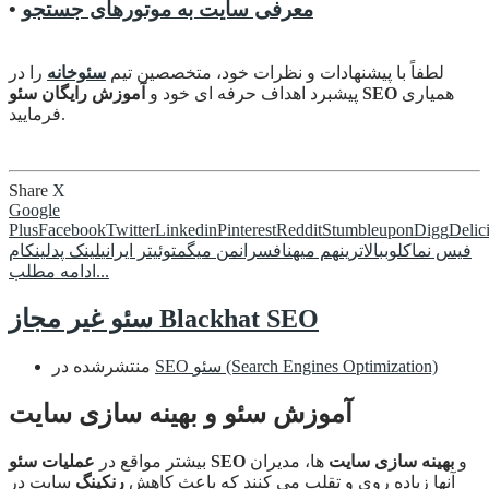
معرفی سایت به موتورهای جستجو
•
لطفاً با پیشنهادات و نظرات خود، متخصصین تیم
سئوخانه
را در
همیاری
آموزش رایگان سئو SEO
پیشبرد اهداف حرفه ای خود و
فرمایید.
Share
X
Google
Plus
Facebook
Twitter
Linkedin
Pinterest
Reddit
Stumbleupon
Digg
Delic
فیس نما
کلوب
بالاترین
هم میهن
افسران
من میگم
توئیتر ایرانی
لینک پد
لینکام
ادامه مطلب...
سئو غیر مجاز Blackhat SEO
SEO سئو (Search Engines Optimization)
منتشرشده در
آموزش سئو و بهینه سازی سایت
و
بهینه سازی سایت
ها، مدیران
عملیات سئو SEO
بیشتر مواقع در
آنها زیاده روی و تقلب می کنند که باعث کاهش
رنکینگ
سایت در