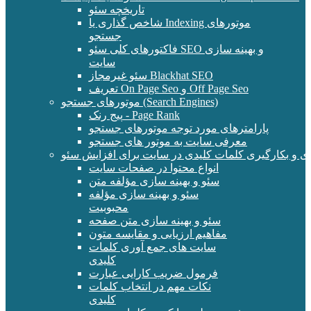
تاریخچه سئو
شاخص گذاری یا Indexing موتورهای
جستجو
فاکتورهای کلی سئو SEO و بهینه سازی
سایت
سئو غیرمجاز Blackhat SEO
تعریف On Page Seo و Off Page Seo
موتورهای جستجو (Search Engines)
پیج رنک - Page Rank
پارامترهای مورد توجه موتورهای جستجو
معرفی سایت به موتور های جستجو
ی و بکارگیری کلمات کلیدی در سایت برای افزایش سئو
انواع محتوا در صفحات سایت
سئو و بهینه سازی مؤلفه متن
سئو و بهینه سازی مؤلفه
محبوبیت
سئو و بهینه سازی متن صفحه
مفاهیم ارزیابی و مقایسه متون
سایت های جمع آوری کلمات
کلیدی
فرمول ضریب کارایی عبارت
نکات مهم در انتخاب کلمات
کلیدی