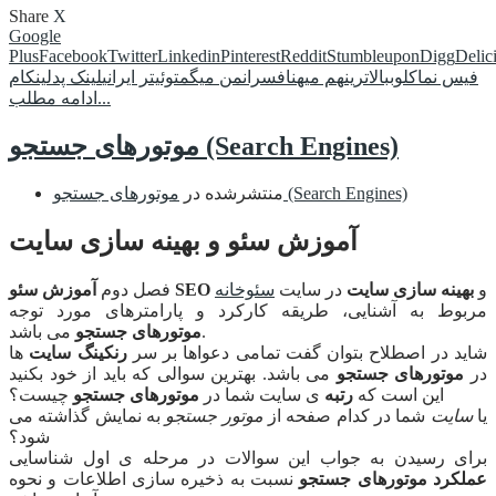
Share
X
Google
Plus
Facebook
Twitter
Linkedin
Pinterest
Reddit
Stumbleupon
Digg
Delic
فیس نما
کلوب
بالاترین
هم میهن
افسران
من میگم
توئیتر ایرانی
لینک پد
لینکام
ادامه مطلب...
موتورهای جستجو (Search Engines)
موتورهای جستجو (Search Engines)
منتشرشده در
آموزش سئو و بهینه سازی سایت
و
بهینه سازی سایت
در سایت
سئوخانه
آموزش سئو SEO
فصل دوم
مربوط به آشنایی، طریقه کارکرد و پارامترهای مورد توجه
می باشد.
موتورهای جستجو
شاید در اصطلاح بتوان گفت تمامی دعواها بر سر
رنکینگ سایت
ها
در
موتورهای جستجو
می باشد. بهترین سوالی که باید از خود بکنید
این است که
رتبه
ی سایت شما در
موتورهای جستجو
چیست؟
یا
سایت
شما در کدام صفحه از
موتور جستجو
به نمایش گذاشته می
شود؟
برای رسیدن به جواب این سوالات در مرحله ی اول شناسایی
عملکرد موتورهای جستجو
نسبت به ذخیره سازی اطلاعات و نحوه