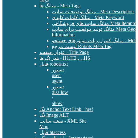
متاتگ ها - Meta Tags
متاتگ توضیحات سایت - Meta Description
متاتگ کلمات کلیدی - Meta Keyword
Meta Itemprop - E-Commer
متاتگ تولید موقعیت برای سایت Meta Geo - Location
Information
 - Meta Robots Tag
لیست مرجع Robots Meta Tag
عنوان صفحه - Title Page
هدر تگ ها - H1,H2,…,H6
فایل robots.txt
دستور
user-
agent
دستور
disallow
/
allow
تگ Anchor Text Link - href
تگ Image ALT
نقشه سایت - XML Site
Map
فایل htaccess