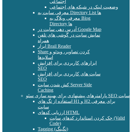
اجتماعی
وضعیت لینک در شبکه های اجتماعی
معرفی سایت به Directory List ها
معرفی وبلاگ به Blog
Directory ها
آدرس دهی سایت در Google Map
نمایش سایت در گوشی های تلفن
همراه
ابزار Brail Reader
Share کردن تصاویر، ویدئو و
اسلایدها
ابزارهای کاربردی برای افزایش
SEO
سایت های کاربردی برای افزایش
SEO
کش شدن سایت Server Side
Caching
پارامترهای پیشنهادی برای بهینه سازی سئو SEO سایت
استفاده از تگ های H1 و H2 برای معرفی
سایت
ارزیابی کدهای HTML
چک کردن استاندارد کدهای سایت (Valid
Code)
Tagging (تگینگ)