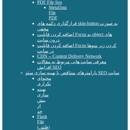
PDF File Seo
MetaData
File
PDF
قرارگذاری دکمه های skip-button به صورت
مخفی
اضافه کردن قابلیت Focus به object های
درون سایت
اضافه کردن قابلیت Focus کردن زیر منوها
در سایت
CDN -- Content Delivery Network
معرفی سایت هایی مربوط به مقالات
افزایش SEO
پارامترهای متناقص با بهینه سازی سئو SEO سایت
محتوای
تکراری
بهینه
سازی
بیش
از
حد
Flash
File
(فلش)