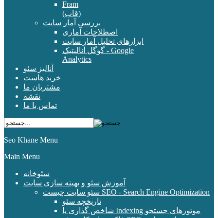
Fram
(قاب)
بررسی آمار سایت
اصطلاحات آماری
ابزارهای تحلیل آمار سایت
گوگل آنالیتیک - Google
Analytics
آنالیز سئو
خرید هاست
مشتریان ما
نقشه
تماس با ما
Seo Khane Menu
Main Menu
سئوخانه
آموزش سئو و بهینه سازی سایت
سئو سایت چیست SEO - Search Engine Optimization
تاریخچه سئو
شاخص گذاری یا Indexing موتورهای جستجو