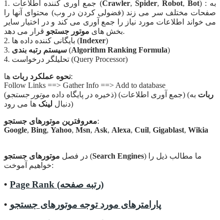
) : به
Bot
,
Robot
,
Spider
,
Crawler
1. جمع آوری کننده اطلاعات (
صفحات مختلف سر می زند (فضولی کردن در وب) محتوای آنها را
می خواند اطلاعات مورد نیاز را جمع آوری می کند و در اختیار سایر
قرار می دهد.
بخش های
موتور جستجو
)
Indexer
2. بایگانی کننده داده ها (
)
Algorithm Ranking Formula
(
سیستم رتبه بندی
3.
4. تحلیلگر درخواست (Query Processor)
ها:
نحوه عملکرد ربات
Follow Links ==> Gather Info ==> Add to database
ربات
به
) (جمع آوری اطلاعات) (
(ذخیره در پایگاه داده
موتور جستجو
ها می رود)
دنبال
لینک
:
معروفترین موتورهای جستجو
Google
,
Bing
,
Yahoo
,
Msn
,
Ask
,
Alexa
,
Cuil
,
Gigablast
,
Wikia
) ما مطالب ذیل را
Search Engines
(
در فصل
موتورهای جستجو
خواهیم آموخت:
Page Rank (رتبه صفحه)
•
پارامترهای مورد توجه موتورهای جستجو
•