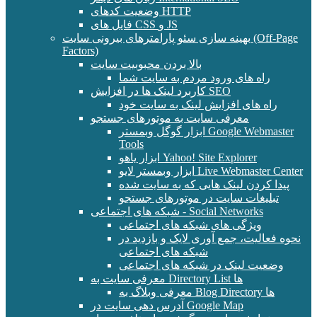
وضعیت کدهای HTTP
فایل های CSS و JS
بهینه سازی سئو پارامترهای بیرونی سایت (Off-Page
Factors)
بالا بردن محبوبیت سایت
راه های ورود مردم به سایت شما
کاربرد لینک ها در افزایش SEO
راه های افزایش لینک به سایت خود
معرفی سایت به موتورهای جستجو
ابزار گوگل وبمستر Google Webmaster
Tools
ابزار یاهو Yahoo! Site Explorer
ابزار وبمستر لایو Live Webmaster Center
پیدا کردن لینک هایی که به سایت شده
تبلیغات سایت در موتورهای جستجو
شبکه های اجتماعی - Social Networks
ویژگی های شبکه های اجتماعی
نحوه فعالیت، جمع آوری لایک و بازدید در
شبکه های اجتماعی
وضعیت لینک در شبکه های اجتماعی
معرفی سایت به Directory List ها
معرفی وبلاگ به Blog Directory ها
آدرس دهی سایت در Google Map