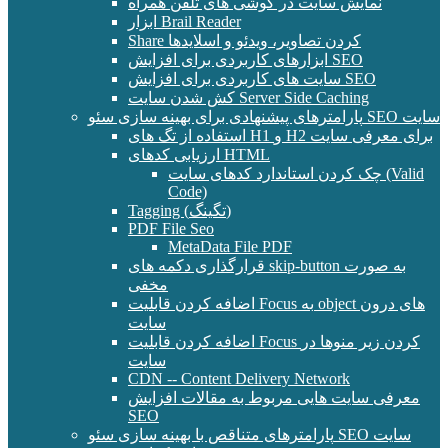
نمایش سایت در گوشی های تلفن همراه
ابزار Brail Reader
Share کردن تصاویر، ویدئو و اسلایدها
ابزارهای کاربردی برای افزایش SEO
سایت های کاربردی برای افزایش SEO
کش شدن سایت Server Side Caching
پارامترهای پیشنهادی برای بهینه سازی سئو SEO سایت
استفاده از تگ های H1 و H2 برای معرفی سایت
ارزیابی کدهای HTML
چک کردن استاندارد کدهای سایت (Valid
Code)
Tagging (تگینگ)
PDF File Seo
MetaData File PDF
قرارگذاری دکمه های skip-button به صورت
مخفی
اضافه کردن قابلیت Focus به object های درون
سایت
اضافه کردن قابلیت Focus کردن زیر منوها در
سایت
CDN -- Content Delivery Network
معرفی سایت هایی مربوط به مقالات افزایش
SEO
پارامترهای متناقص با بهینه سازی سئو SEO سایت