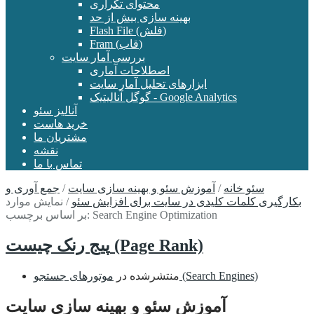
محتوای تکراری
بهینه سازی بیش از حد
Flash File (فلش)
Fram (قاب)
بررسی آمار سایت
اصطلاحات آماری
ابزارهای تحلیل آمار سایت
گوگل آنالیتیک - Google Analytics
آنالیز سئو
خرید هاست
مشتریان ما
نقشه
تماس با ما
سئو خانه
/
آموزش سئو و بهینه سازی سایت
/
جمع آوری و
بکارگیری کلمات کلیدی در سایت برای افزایش سئو
/
نمایش موارد
بر اساس برچسب: Search Engine Optimization
پیج رنک چیست (Page Rank)
موتورهای جستجو (Search Engines)
منتشرشده در
آموزش سئو و بهینه سازی سایت