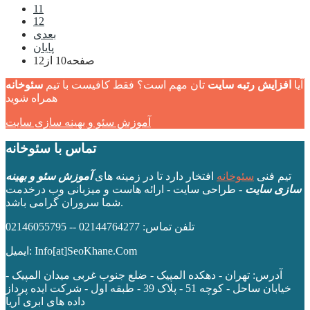
11
12
بعدی
پایان
صفحه10 از12
آیا
افزایش رتبه سایت
تان مهم است؟ فقط کافیست با تیم
سئوخانه
همراه شوید
آموزش سئو و بهینه سازی سایت
تماس با سئوخانه
تیم فنی
سئوخانه
افتخار دارد تا در زمینه های
آموزش سئو و بهینه
سازی سایت
- طراحی سایت - ارائه هاست و میزبانی وب درخدمت
شما سروران گرامی باشد.
تلفن تماس: 02144764277 -- 02146055795
ایمیل: Info[at]SeoKhane.Com
آدرس:
تهران - دهکده المپیک - ضلع جنوب غربی میدان المپیک -
خیابان ساحل - کوچه 51 - پلاک 39 - طبقه اول
- شرکت ایده پرداز
داده های ابری آریا