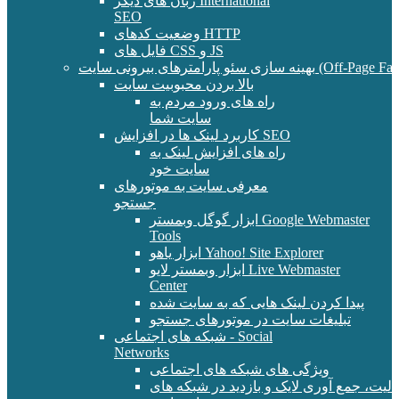
زبان های دیگر International
SEO
وضعیت کدهای HTTP
فایل های CSS و JS
و پارامترهای بیرونی سایت (Off-Page Factors)
بالا بردن محبوبیت سایت
راه های ورود مردم به
سایت شما
کاربرد لینک ها در افزایش SEO
راه های افزایش لینک به
سایت خود
معرفی سایت به موتورهای
جستجو
ابزار گوگل وبمستر Google Webmaster
Tools
ابزار یاهو Yahoo! Site Explorer
ابزار وبمستر لایو Live Webmaster
Center
پیدا کردن لینک هایی که به سایت شده
تبلیغات سایت در موتورهای جستجو
شبکه های اجتماعی - Social
Networks
ویژگی های شبکه های اجتماعی
الیت، جمع آوری لایک و بازدید در شبکه های