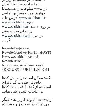
فایل htaccess، شما سایت
سئوخانه
را همیشه با www باز
خواهید نمود و همچنین تمامی
،
www.seokhane.ir
آدرس های
www.seokhane.org
،
بر روی دامنه
www.seokhane.us
ی اصلی سایت یعنی
باز می
www.seokhane.com
گردند:
RewriteEngine on
RewriteCond %{HTTP_HOST}
!^www.seokhane\.com$
RewriteRule ^
http://www.seokhane.com%
{REQUEST_URI} [L,R=301]
نکته: ممکن است در نمایش کدها
جابجایی صورت گیرد برای
استفاده از کدها کافی است کدها
را انتخاب کنید و کپی نمایید.
نمونه کاربردهای دیگر htaccess را
می توانید در سایت زیر مشاهده