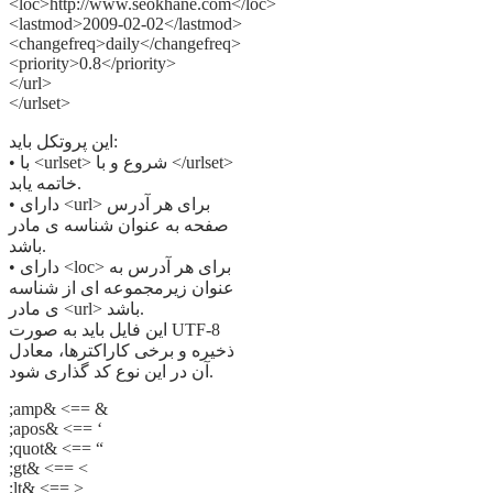
<loc>http://www.seokhane.com</loc>
<lastmod>2009-02-02</lastmod>
<changefreq>daily</changefreq>
<priority>0.8</priority>
</url>
</urlset>
این پروتکل باید:
• با <urlset> شروع و با </urlset>
خاتمه یابد.
• دارای <url> برای هر آدرس
صفحه به عنوان شناسه ی مادر
باشد.
• دارای <loc> برای هر آدرس به
عنوان زیرمجموعه ای از شناسه
ی مادر <url> باشد.
این فایل باید به صورت UTF-8
ذخیره و برخی کاراکترها، معادل
آن در این نوع کد گذاری شود.
;amp& <== &
;apos& <== ‘
;quot& <== “
;gt& <== <
;lt& <== >