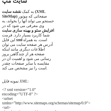
سایت مپ
به کمک
نقشه سایت (XML
صفحاتی که
موتور
SiteMap)
جستجو
می تواند آنها را بخواند، به
وی معرفی می شود که در
افزایش سئو و بهینه سازی سایت
شما کاربرد بسیار دارد. فرمت
است. به همراه
xml
این فایل
آدرس هر صفحه سایت می توان
اطلاعات دیگری مانند اینکه
صفحه هر از چندگاهی بروز
رسانی می شود و اهمیت آن در
مقایسه با سایر صفحات چقدر
است را نیز مشخص می کند.
:
فایل XML
نمونه
<? xml version=”1.0”
encoding=”UTF-8” ?>
<urlset
xmlns=”http://www.sitemaps.org/schemas/sitemap/0.9”>
<url>