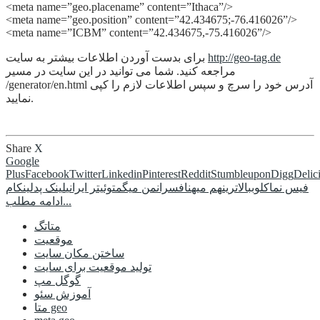
<meta name=”geo.placename” content=”Ithaca”/>
<meta name=”geo.position” content=”42.434675;-76.416026”/>
<meta name=”ICBM” content=”42.434675,-75.416026”/>
http://geo-tag.de
برای بدست آوردن اطلاعات بیشتر به سایت
مراجعه کنید. شما می توانید در این سایت در مسیر
/generator/en.html آدرس خود را سرچ و سپس اطلاعات لازم را کپی
نمایید.
Share
X
Google
Plus
Facebook
Twitter
Linkedin
Pinterest
Reddit
Stumbleupon
Digg
Delic
فیس نما
کلوب
بالاترین
هم میهن
افسران
من میگم
توئیتر ایرانی
لینک پد
لینکام
ادامه مطلب...
متاتگ
موقعیت
ساختن مکان سایت
تولید موقعیت برای سایت
گوگل مپ
آموزش سئو
متا geo