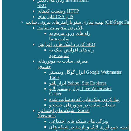
زبان های دیگر International
SEO
وضعیت کدهای HTTP
فایل های CSS و JS
و پارامترهای بیرونی سایت (Off-Page Factors)
بالا بردن محبوبیت سایت
راه های ورود مردم به
سایت شما
کاربرد لینک ها در افزایش SEO
راه های افزایش لینک به
سایت خود
معرفی سایت به موتورهای
جستجو
ابزار گوگل وبمستر Google Webmaster
Tools
ابزار یاهو Yahoo! Site Explorer
ابزار وبمستر لایو Live Webmaster
Center
پیدا کردن لینک هایی که به سایت شده
تبلیغات سایت در موتورهای جستجو
شبکه های اجتماعی - Social
Networks
ویژگی های شبکه های اجتماعی
الیت، جمع آوری لایک و بازدید در شبکه های