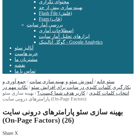
محتوای تکراری
بهینه سازی بیش از حد
Flash File (فلش)
Fram (قاب)
بررسی آمار سایت
اصطلاحات آماری
ابزارهای تحلیل آمار سایت
گوگل آنالیتیک - Google Analytics
آنالیز سئو
خرید هاست
مشتریان ما
نقشه
تماس با ما
سئو خانه
/
آموزش سئو و بهینه سازی سایت
/
جمع آوری و
بکارگیری کلمات کلیدی در سایت برای افزایش سئو
/
نکات مهم در
انتخاب کلمات کلیدی
/
کاربر هدف شما کیست؟
/
بهینه سازی سئو
پارامترهای درونی سایت (On-Page Factors)
بهینه سازی سئو پارامترهای درونی سایت
(On-Page Factors) (26)
Share
X