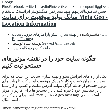
Google
Plus
Facebook
Twitter
Linkedin
Pinterest
Reddit
Stumbleupon
Digg
Delic
فیس نما
کلوب
بالاترین
هم میهن
افسران
من میگم
توئیتر ایرانی
لینک پد
لینکام
متاتگ تولید موقعیت برای سایت Meta Geo -
Location Information
منتشرشده در
بهینه سازی سئو پارامترهای درونی سایت (On-
Page Factors)
Seyyed Amir Tekyeh
نوشته شده توسط
اضافه کردن دیدگاه جدید
چگونه سایت خود را در نقشه موتورهای
جستجو ثبت کنیم
یکی از راه های افزایش سئو و بهینه سازی سایت این است که برای
سایت یا همان کسب و کار خود یک موقعیت ایجاد کنید تا ربات های
موتور جستجو از جمله گوگل بتوانند آدرس سایت و کسب و کار شما
را در دیتابیس خود ذخیره کنند تا در جستجو ها برای کاربران مؤثر
باشد. برای این کار در meta تگ ها از geo meta tags استفاده می
کنیم. مثال:
<meta name=”geo.region” content=”US-NY”/>