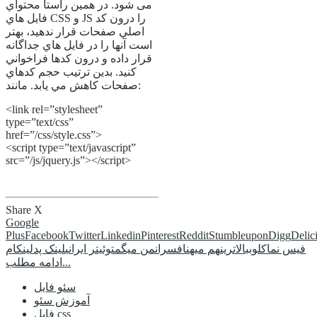
می شود. در همين راستا محتواي
فايل هاي CSS و JS را درون کد
اصلي صفحات قرار ندهيد، بهتر
است آنها را در فايل هاي جداگانه
قرار داده و درون کدها فراخواني
کنيد. بدين ترتيب حجم کدهاي
صفحات کاهش مي يابد. مانند:
<link rel=”stylesheet”
type=”text/css”
href=”/css/style.css”>
<script type=”text/javascript”
src=”/js/jquery.js”></script>
Share
X
Google
Plus
Facebook
Twitter
Linkedin
Pinterest
Reddit
Stumbleupon
Digg
Delic
فیس نما
کلوب
بالاترین
هم میهن
افسران
من میگم
توئیتر ایرانی
لینک پد
لینکام
ادامه مطلب...
سئو فایل
آموزش سئو
فایل css