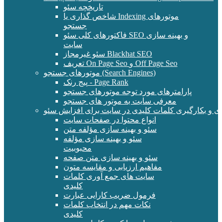
تاریخچه سئو
شاخص گذاری یا Indexing موتورهای
جستجو
فاکتورهای کلی سئو SEO و بهینه سازی
سایت
سئو غیرمجاز Blackhat SEO
تعریف On Page Seo و Off Page Seo
موتورهای جستجو (Search Engines)
پیج رنک - Page Rank
پارامترهای مورد توجه موتورهای جستجو
معرفی سایت به موتور های جستجو
ی و بکارگیری کلمات کلیدی در سایت برای افزایش سئو
انواع محتوا در صفحات سایت
سئو و بهینه سازی مؤلفه متن
سئو و بهینه سازی مؤلفه
محبوبیت
سئو و بهینه سازی متن صفحه
مفاهیم ارزیابی و مقایسه متون
سایت های جمع آوری کلمات
کلیدی
فرمول ضریب کارایی عبارت
نکات مهم در انتخاب کلمات
کلیدی