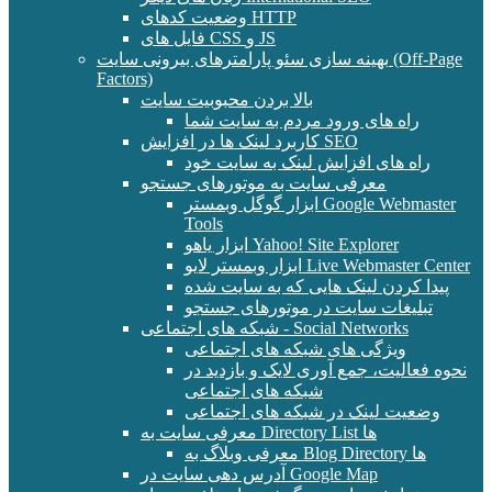
وضعیت کدهای HTTP
فایل های CSS و JS
بهینه سازی سئو پارامترهای بیرونی سایت (Off-Page
Factors)
بالا بردن محبوبیت سایت
راه های ورود مردم به سایت شما
کاربرد لینک ها در افزایش SEO
راه های افزایش لینک به سایت خود
معرفی سایت به موتورهای جستجو
ابزار گوگل وبمستر Google Webmaster
Tools
ابزار یاهو Yahoo! Site Explorer
ابزار وبمستر لایو Live Webmaster Center
پیدا کردن لینک هایی که به سایت شده
تبلیغات سایت در موتورهای جستجو
شبکه های اجتماعی - Social Networks
ویژگی های شبکه های اجتماعی
نحوه فعالیت، جمع آوری لایک و بازدید در
شبکه های اجتماعی
وضعیت لینک در شبکه های اجتماعی
معرفی سایت به Directory List ها
معرفی وبلاگ به Blog Directory ها
آدرس دهی سایت در Google Map