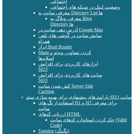
اجتماعی
وضعیت لینک در شبکه های اجتماعی
معرفی سایت به Directory List ها
معرفی وبلاگ به Blog
Directory ها
آدرس دهی سایت در Google Map
نمایش سایت در گوشی های تلفن
همراه
ابزار Brail Reader
Share کردن تصاویر، ویدئو و
اسلایدها
ابزارهای کاربردی برای افزایش
SEO
سایت های کاربردی برای افزایش
SEO
کش شدن سایت Server Side
Caching
پارامترهای پیشنهادی برای بهینه سازی سئو SEO سایت
استفاده از تگ های H1 و H2 برای معرفی
سایت
ارزیابی کدهای HTML
چک کردن استاندارد کدهای سایت (Valid
Code)
Tagging (تگینگ)