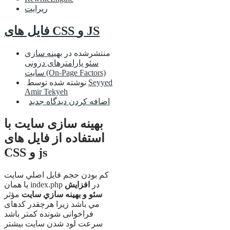
ریرایت
فایل های CSS و JS
منتشرشده در
بهینه سازی
سئو پارامترهای درونی
سایت (On-Page Factors)
Seyyed
نوشته شده توسط
Amir Tekyeh
اضافه کردن دیدگاه جدید
بهینه سازی سایت با
استفاده از فایل های
CSS و js
کم بودن حجم فايل اصلي سايت
يا همان index.php در
افزايش
سئو و بهينه سازي سايت
مؤثر
مي باشد زیرا هرچقدر کدهای
فراخوانی شونده کمتر باشد
سرعت لود شدن سایت بیشتر