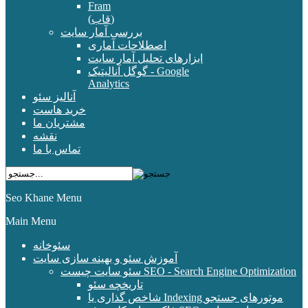
Fram
(قاب)
بررسی آمار سایت
اصطلاحات آماری
ابزارهای تحلیل آمار سایت
گوگل آنالیتیک - Google
Analytics
آنالیز سئو
خرید هاست
مشتریان ما
نقشه
تماس با ما
Seo Khane Menu
Main Menu
سئوخانه
آموزش سئو و بهینه سازی سایت
سئو سایت چیست SEO - Search Engine Optimization
تاریخچه سئو
شاخص گذاری یا Indexing موتورهای جستجو