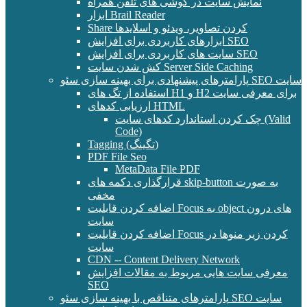
نمایش سایت در گوشی های تلفن همراه
ابزار Brail Reader
Share کردن تصاویر، ویدئو و اسلایدها
ابزارهای کاربردی برای افزایش SEO
سایت های کاربردی برای افزایش SEO
کش شدن سایت Server Side Caching
پارامترهای پیشنهادی برای بهینه سازی سئو SEO سایت
استفاده از تگ های H1 و H2 برای معرفی سایت
ارزیابی کدهای HTML
چک کردن استاندارد کدهای سایت (Valid
Code)
Tagging (تگینگ)
PDF File Seo
MetaData File PDF
قرارگذاری دکمه های skip-button به صورت
مخفی
اضافه کردن قابلیت Focus به object های درون
سایت
اضافه کردن قابلیت Focus کردن زیر منوها در
سایت
CDN -- Content Delivery Network
معرفی سایت هایی مربوط به مقالات افزایش
SEO
پارامترهای متناقص با بهینه سازی سئو SEO سایت