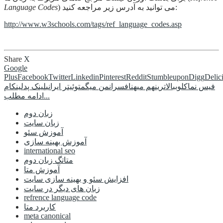
) می توانید به آدرس زیر مراجعه کنید:
Language Codes
http://www.w3schools.com/tags/ref_language_codes.asp
Share
X
Google
Plus
Facebook
Twitter
Linkedin
Pinterest
Reddit
Stumbleupon
Digg
Delic
فیس نما
کلوب
بالاترین
هم میهن
افسران
من میگم
توئیتر ایرانی
لینک پد
لینکام
ادامه مطلب...
زبان دوم
زبان سایت
آموزش سئو
آموزش بهینه سازی
international seo
متاتگ زبان دوم
آموزش متا
افزایش سئو و بهینه سازی سایت
زبان های دیگر در سایت
refrence language code
کاربرد متا
meta canonical