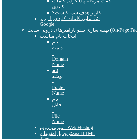
هفت مرحله پیدا کردن کلمات
کلیدی
کاربر هدف شما کیست؟
شناسایی کلمات کلیدی با ابزار
Google
سئو پارامترهای درونی سایت (On-Page Factors)
انتخاب نام مناسب
نام
دامنه
-
Domain
Name
نام
پوشه
-
Folder
Name
نام
فایل
-
File
Name
میزبانی وب - Web Hosting
مهمترین پارامترهای HTML
Tags