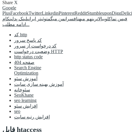
Share
X
Google
Plus
Facebook
Twitter
Linkedin
Pinterest
Reddit
Stumbleupon
Digg
Delic
فیس نما
کلوب
بالاترین
هم میهن
افسران
من میگم
توئیتر ایرانی
لینک پد
لینکام
ادامه مطلب...
کد http
کد پاسخ سرور
کد درخواست از سرور
وضعیت درخواست HTTP
http status code
صفحه 404
Search Engine
Optimization
آموزش سئو
آموزش بهینه سازی سایت
سئوخانه
SeoKhane
seo learning
افزایش سئو
seo
افزایش رتبه سایت
فايل htaccess