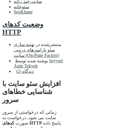
سایت چند زبانه
سئوخانه
SeoKhane
وضعیت کدهای
HTTP
منتشرشده در
بهینه سازی
سئو پارامترهای درونی
سایت (On-Page Factors)
Seyyed
نوشته شده توسط
Amir Tekyeh
دیدگاه (2)
افزایش سئو سایت با
شناسایی خطاهای
سرور
زمانی که درخواستی از سرور
سایت می شود، درخواست به
پاسخ داده
کدهای HTTP
صورت