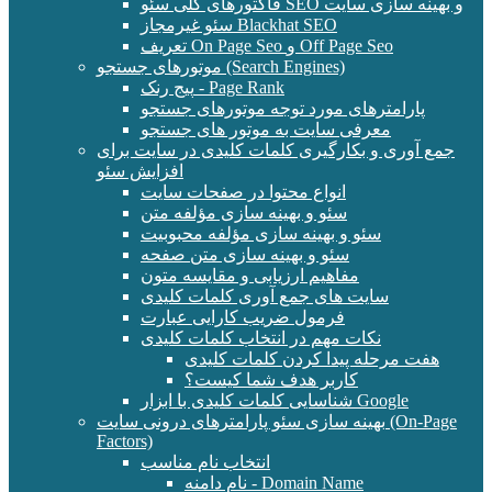
فاکتورهای کلی سئو SEO و بهینه سازی سایت
سئو غیرمجاز Blackhat SEO
تعریف On Page Seo و Off Page Seo
موتورهای جستجو (Search Engines)
پیج رنک - Page Rank
پارامترهای مورد توجه موتورهای جستجو
معرفی سایت به موتور های جستجو
جمع آوری و بکارگیری کلمات کلیدی در سایت برای
افزایش سئو
انواع محتوا در صفحات سایت
سئو و بهینه سازی مؤلفه متن
سئو و بهینه سازی مؤلفه محبوبیت
سئو و بهینه سازی متن صفحه
مفاهیم ارزیابی و مقایسه متون
سایت های جمع آوری کلمات کلیدی
فرمول ضریب کارایی عبارت
نکات مهم در انتخاب کلمات کلیدی
هفت مرحله پیدا کردن کلمات کلیدی
کاربر هدف شما کیست؟
شناسایی کلمات کلیدی با ابزار Google
بهینه سازی سئو پارامترهای درونی سایت (On-Page
Factors)
انتخاب نام مناسب
نام دامنه - Domain Name