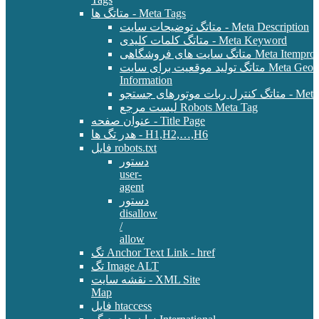
متاتگ ها - Meta Tags
متاتگ توضیحات سایت - Meta Description
متاتگ کلمات کلیدی - Meta Keyword
Meta Itemprop - E-Commer
متاتگ تولید موقعیت برای سایت Meta Geo - Location
Information
 - Meta Robots Tag
لیست مرجع Robots Meta Tag
عنوان صفحه - Title Page
هدر تگ ها - H1,H2,…,H6
فایل robots.txt
دستور
user-
agent
دستور
disallow
/
allow
تگ Anchor Text Link - href
تگ Image ALT
نقشه سایت - XML Site
Map
فایل htaccess