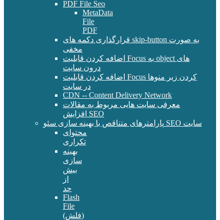
PDF File Seo
MetaData
File
PDF
قرارگذاری دکمه های skip-button به صورت
مخفی
اضافه کردن قابلیت Focus به object های
درون سایت
اضافه کردن قابلیت Focus کردن زیر منوها
در سایت
CDN -- Content Delivery Network
معرفی سایت هایی مربوط به مقالات
افزایش SEO
پارامترهای متناقص با بهینه سازی سئو SEO سایت
محتوای
تکراری
بهینه
سازی
بیش
از
حد
Flash
File
(فلش)