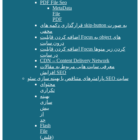
PDF File Seo
MetaData
File
PDF
قرارگذاری دکمه های skip-button به صورت
مخفی
اضافه کردن قابلیت Focus به object های
درون سایت
اضافه کردن قابلیت Focus کردن زیر منوها
در سایت
CDN -- Content Delivery Network
معرفی سایت هایی مربوط به مقالات
افزایش SEO
پارامترهای متناقص با بهینه سازی سئو SEO سایت
محتوای
تکراری
بهینه
سازی
بیش
از
حد
Flash
File
(فلش)