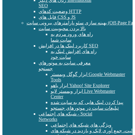
زبان های دیگر International
SEO
وضعیت کدهای HTTP
فایل های CSS و JS
و پارامترهای بیرونی سایت (Off-Page Factors)
بالا بردن محبوبیت سایت
راه های ورود مردم به
سایت شما
کاربرد لینک ها در افزایش SEO
راه های افزایش لینک به
سایت خود
معرفی سایت به موتورهای
جستجو
ابزار گوگل وبمستر Google Webmaster
Tools
ابزار یاهو Yahoo! Site Explorer
ابزار وبمستر لایو Live Webmaster
Center
پیدا کردن لینک هایی که به سایت شده
تبلیغات سایت در موتورهای جستجو
شبکه های اجتماعی - Social
Networks
ویژگی های شبکه های اجتماعی
الیت، جمع آوری لایک و بازدید در شبکه های