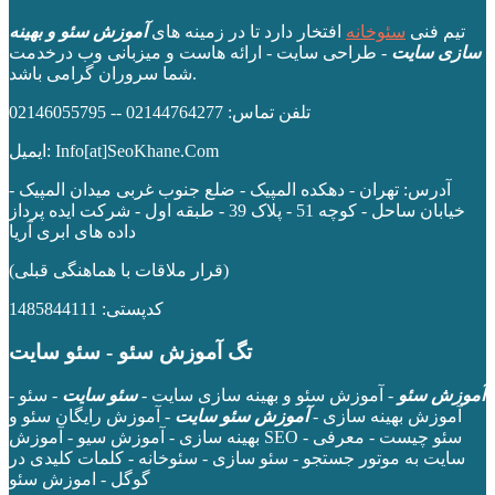
تیم فنی
سئوخانه
افتخار دارد تا در زمینه های
آموزش سئو و بهینه
سازی سایت
- طراحی سایت - ارائه هاست و میزبانی وب درخدمت
شما سروران گرامی باشد.
تلفن تماس: 02144764277 -- 02146055795
ایمیل: Info[at]SeoKhane.Com
آدرس:
تهران - دهکده المپیک - ضلع جنوب غربی میدان المپیک -
خیابان ساحل - کوچه 51 - پلاک 39 - طبقه اول
- شرکت ایده پرداز
داده های ابری آریا
(قرار ملاقات با هماهنگی قبلی)
کدپستی: 1485844111
تگ آموزش سئو - سئو سایت
آموزش سئو
- آموزش سئو و بهینه سازی سایت -
سئو سایت
- سئو -
آموزش بهینه سازی -
آموزش سئو سایت
- آموزش رایگان سئو و
بهینه سازی - آموزش سیو - آموزش SEO - سئو چیست - معرفی
سایت به موتور جستجو - سئو سازی - سئوخانه - کلمات کلیدی در
گوگل - اموزش سئو