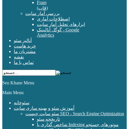
Fram
(قاب)
بررسی آمار سایت
اصطلاحات آماری
ابزارهای تحلیل آمار سایت
گوگل آنالیتیک - Google
Analytics
آنالیز سئو
خرید هاست
مشتریان ما
نقشه
تماس با ما
Seo Khane Menu
Main Menu
سئوخانه
آموزش سئو و بهینه سازی سایت
سئو سایت چیست SEO - Search Engine Optimization
تاریخچه سئو
شاخص گذاری یا Indexing موتورهای جستجو