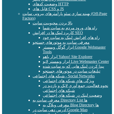
وضعیت کدهای HTTP
فایل های CSS و JS
بهینه سازی سئو پارامترهای بیرونی سایت (Off-Page
Factors)
بالا بردن محبوبیت سایت
راه های ورود مردم به سایت شما
کاربرد لینک ها در افزایش SEO
راه های افزایش لینک به سایت خود
معرفی سایت به موتورهای جستجو
ابزار گوگل وبمستر Google Webmaster
Tools
ابزار یاهو Yahoo! Site Explorer
ابزار وبمستر لایو Live Webmaster Center
پیدا کردن لینک هایی که به سایت شده
تبلیغات سایت در موتورهای جستجو
شبکه های اجتماعی - Social Networks
ویژگی های شبکه های اجتماعی
نحوه فعالیت، جمع آوری لایک و بازدید در
شبکه های اجتماعی
وضعیت لینک در شبکه های اجتماعی
معرفی سایت به Directory List ها
معرفی وبلاگ به Blog Directory ها
آدرس دهی سایت در Google Map