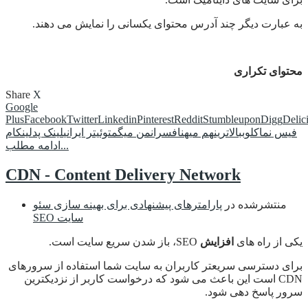
به عبارت دیگر چند آدرس محتوای یکسانی را نمایش می دهند.
محتوای تکراری
Share
X
Google
Plus
Facebook
Twitter
Linkedin
Pinterest
Reddit
Stumbleupon
Digg
Delic
فیس نما
کلوب
بالاترین
هم میهن
افسران
من میگم
توئیتر ایرانی
لینک پد
لینکام
ادامه مطلب...
CDN - Content Delivery Network
منتشرشده در
پارامترهای پیشنهادی برای بهینه سازی سئو
SEO سایت
یکی از راه های
افزایش
SEO، باز شدن سریع سایت است.
برای دسترسی سریعتر کاربران به سایت شما استفاده از سرورهای
CDN است این باعث می شود که درخواست کاربر از نزدیکترین
سرور پاسخ دهی شود.