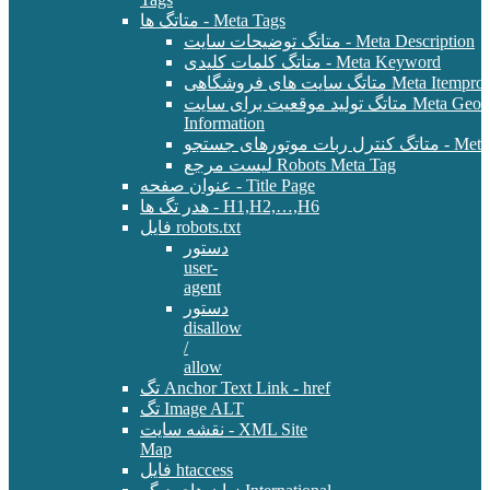
متاتگ ها - Meta Tags
متاتگ توضیحات سایت - Meta Description
متاتگ کلمات کلیدی - Meta Keyword
Meta Itemprop - E-Commer
متاتگ تولید موقعیت برای سایت Meta Geo - Location
Information
 - Meta Robots Tag
لیست مرجع Robots Meta Tag
عنوان صفحه - Title Page
هدر تگ ها - H1,H2,…,H6
فایل robots.txt
دستور
user-
agent
دستور
disallow
/
allow
تگ Anchor Text Link - href
تگ Image ALT
نقشه سایت - XML Site
Map
فایل htaccess