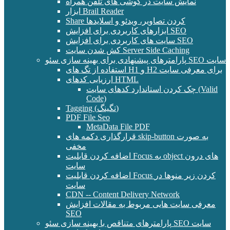
نمایش سایت در گوشی های تلفن همراه
ابزار Brail Reader
Share کردن تصاویر، ویدئو و اسلایدها
ابزارهای کاربردی برای افزایش SEO
سایت های کاربردی برای افزایش SEO
کش شدن سایت Server Side Caching
پارامترهای پیشنهادی برای بهینه سازی سئو SEO سایت
استفاده از تگ های H1 و H2 برای معرفی سایت
ارزیابی کدهای HTML
چک کردن استاندارد کدهای سایت (Valid
Code)
Tagging (تگینگ)
PDF File Seo
MetaData File PDF
قرارگذاری دکمه های skip-button به صورت
مخفی
اضافه کردن قابلیت Focus به object های درون
سایت
اضافه کردن قابلیت Focus کردن زیر منوها در
سایت
CDN -- Content Delivery Network
معرفی سایت هایی مربوط به مقالات افزایش
SEO
پارامترهای متناقص با بهینه سازی سئو SEO سایت