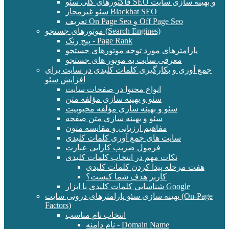
فاکتورهای کلی سئو SEO و بهینه سازی سایت
سئو غیرمجاز Blackhat SEO
تعریف On Page Seo و Off Page Seo
موتورهای جستجو (Search Engines)
پیج رنک - Page Rank
پارامترهای مورد توجه موتورهای جستجو
معرفی سایت به موتور های جستجو
جمع آوری و بکارگیری کلمات کلیدی در سایت برای
افزایش سئو
انواع محتوا در صفحات سایت
سئو و بهینه سازی مؤلفه متن
سئو و بهینه سازی مؤلفه محبوبیت
سئو و بهینه سازی متن صفحه
مفاهیم ارزیابی و مقایسه متون
سایت های جمع آوری کلمات کلیدی
فرمول ضریب کارایی عبارت
نکات مهم در انتخاب کلمات کلیدی
هفت مرحله پیدا کردن کلمات کلیدی
کاربر هدف شما کیست؟
شناسایی کلمات کلیدی با ابزار Google
بهینه سازی سئو پارامترهای درونی سایت (On-Page
Factors)
انتخاب نام مناسب
نام دامنه - Domain Name