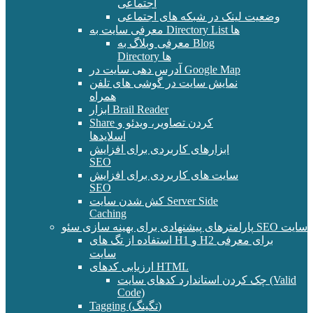
اجتماعی
وضعیت لینک در شبکه های اجتماعی
معرفی سایت به Directory List ها
معرفی وبلاگ به Blog
Directory ها
آدرس دهی سایت در Google Map
نمایش سایت در گوشی های تلفن
همراه
ابزار Brail Reader
Share کردن تصاویر، ویدئو و
اسلایدها
ابزارهای کاربردی برای افزایش
SEO
سایت های کاربردی برای افزایش
SEO
کش شدن سایت Server Side
Caching
پارامترهای پیشنهادی برای بهینه سازی سئو SEO سایت
استفاده از تگ های H1 و H2 برای معرفی
سایت
ارزیابی کدهای HTML
چک کردن استاندارد کدهای سایت (Valid
Code)
Tagging (تگینگ)