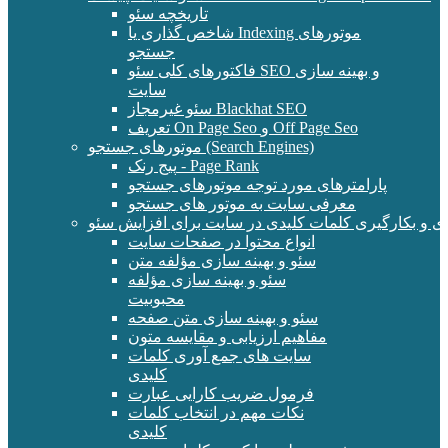
تاریخچه سئو
شاخص گذاری یا Indexing موتورهای
جستجو
فاکتورهای کلی سئو SEO و بهینه سازی
سایت
سئو غیرمجاز Blackhat SEO
تعریف On Page Seo و Off Page Seo
موتورهای جستجو (Search Engines)
پیج رنک - Page Rank
پارامترهای مورد توجه موتورهای جستجو
معرفی سایت به موتور های جستجو
ی و بکارگیری کلمات کلیدی در سایت برای افزایش سئو
انواع محتوا در صفحات سایت
سئو و بهینه سازی مؤلفه متن
سئو و بهینه سازی مؤلفه
محبوبیت
سئو و بهینه سازی متن صفحه
مفاهیم ارزیابی و مقایسه متون
سایت های جمع آوری کلمات
کلیدی
فرمول ضریب کارایی عبارت
نکات مهم در انتخاب کلمات
کلیدی