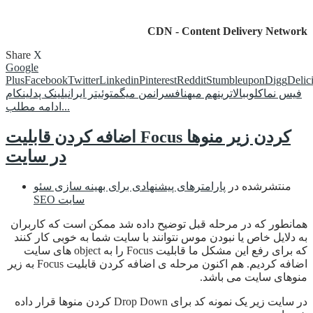
CDN - Content Delivery Network
Share
X
Google
Plus
Facebook
Twitter
Linkedin
Pinterest
Reddit
Stumbleupon
Digg
Delic
فیس نما
کلوب
بالاترین
هم میهن
افسران
من میگم
توئیتر ایرانی
لینک پد
لینکام
ادامه مطلب...
اضافه کردن قابلیت Focus کردن زیر منوها
در سایت
منتشرشده در
پارامترهای پیشنهادی برای بهینه سازی سئو
SEO سایت
همانطور که در مرحله قبل توضیح داده شد ممکن است که کاربران
به دلایل خاص یا نبودن موس نتوانند با سایت شما به خوبی کار کنند
که برای رفع این مشکل ما قابلیت Focus را به object های سایت
اضافه کردیم. هم اکنون مرحله ی اضافه کردن قابلیت Focus به زیر
منوهای سایت می باشد.
در سایت زیر یک نمونه کد برای Drop Down کردن منوها قرار داده