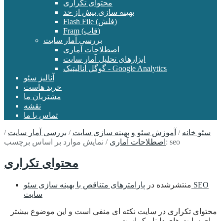
محتوای تکراری
بهینه سازی بیش از حد
Flash File (فلش)
Fram (قاب)
بررسی آمار سایت
اصطلاحات آماری
ابزارهای تحلیل آمار سایت
گوگل آنالیتیک - Google Analytics
آنالیز سئو
خرید هاست
مشتریان ما
نقشه
تماس با ما
سئو خانه
/
آموزش سئو و بهینه سازی سایت
/
بررسی آمار سایت
/
نمایش موارد بر اساس برچسب: seo
اصطلاحات آماری
/
محتوای تکراری
منتشرشده در
پارامترهای متناقص با بهینه سازی سئو SEO
سایت
محتوای تکراری در سایت نکته ای منفی است و این موضوع بیشتر
برای سایت های داینامیک است.