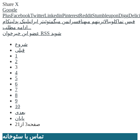
Share
X
Google
Plus
Facebook
Twitter
Linkedin
Pinterest
Reddit
Stumbleupon
Digg
Delic
فیس نما
کلوب
بالاترین
هم میهن
افسران
من میگم
توئیتر ایرانی
لینک پد
لینکام
ادامه مطلب...
عضو این خبرخوان RSS شوید
شروع
قبلی
1
2
3
4
5
6
7
8
9
10
بعدی
پایان
صفحه3 از21
تماس با سئوخانه