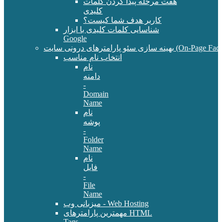
هفت مرحله پیدا کردن کلمات
کلیدی
کاربر هدف شما کیست؟
شناسایی کلمات کلیدی با ابزار
Google
سئو پارامترهای درونی سایت (On-Page Factors)
انتخاب نام مناسب
نام
دامنه
-
Domain
Name
نام
پوشه
-
Folder
Name
نام
فایل
-
File
Name
میزبانی وب - Web Hosting
مهمترین پارامترهای HTML
Tags