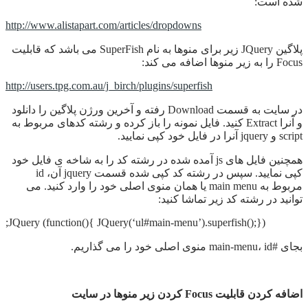
شده است:
http://www.alistapart.com/articles/dropdowns
پلاگین JQuery زیر برای منوها به نام SuperFish می باشد که قابلیت
Focus را به زیر منوها اضافه می کند:
http://users.tpg.com.au/j_birch/plugins/superfish
در سایت به قسمت Download رفته و آخرین ورژن پلاگین را دانلود
و آنرا Extract کنید. فایل نمونه را باز کرده و رشته کدهای مربوط به
script و jquery آنرا در فایل خود کپی نمایید.
همچنین فایل های js آمده شده در رشته کد را به شاخه ی فایل خود
کپی نمایید. سپس در رشته کد کپی شده قسمت jquery آن، id
مربوط به main menu یا همان منوی اصلی خود را وارد کنید. می
توانید در رشته کد زیر تماشا کنید:
JQuery (function(){ JQuery(‘ul#main-menu’).superfish();});
بجای #main-menu، id منوی اصلی خود را می گذاریم.
اضافه کردن قابلیت Focus کردن زیر منوها در سایت