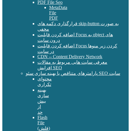
PDF File Seo
MetaData
File
PDF
قرارگذاری دکمه های skip-button به صورت
مخفی
اضافه کردن قابلیت Focus به object های
درون سایت
اضافه کردن قابلیت Focus کردن زیر منوها
در سایت
CDN -- Content Delivery Network
معرفی سایت هایی مربوط به مقالات
افزایش SEO
پارامترهای متناقص با بهینه سازی سئو SEO سایت
محتوای
تکراری
بهینه
سازی
بیش
از
حد
Flash
File
(فلش)