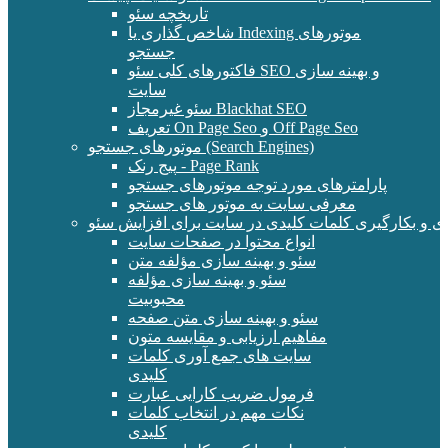
تاریخچه سئو
شاخص گذاری یا Indexing موتورهای
جستجو
فاکتورهای کلی سئو SEO و بهینه سازی
سایت
سئو غیرمجاز Blackhat SEO
تعریف On Page Seo و Off Page Seo
موتورهای جستجو (Search Engines)
پیج رنک - Page Rank
پارامترهای مورد توجه موتورهای جستجو
معرفی سایت به موتور های جستجو
ی و بکارگیری کلمات کلیدی در سایت برای افزایش سئو
انواع محتوا در صفحات سایت
سئو و بهینه سازی مؤلفه متن
سئو و بهینه سازی مؤلفه
محبوبیت
سئو و بهینه سازی متن صفحه
مفاهیم ارزیابی و مقایسه متون
سایت های جمع آوری کلمات
کلیدی
فرمول ضریب کارایی عبارت
نکات مهم در انتخاب کلمات
کلیدی