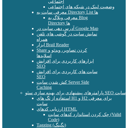
اجتماعی
وضعیت لینک در شبکه های اجتماعی
معرفی سایت به Directory List ها
معرفی وبلاگ به Blog
Directory ها
آدرس دهی سایت در Google Map
نمایش سایت در گوشی های تلفن
همراه
ابزار Brail Reader
Share کردن تصاویر، ویدئو و
اسلایدها
ابزارهای کاربردی برای افزایش
SEO
سایت های کاربردی برای افزایش
SEO
کش شدن سایت Server Side
Caching
پارامترهای پیشنهادی برای بهینه سازی سئو SEO سایت
استفاده از تگ های H1 و H2 برای معرفی
سایت
ارزیابی کدهای HTML
چک کردن استاندارد کدهای سایت (Valid
Code)
Tagging (تگینگ)