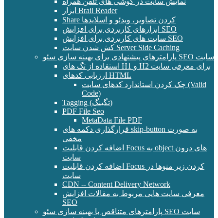
نمایش سایت در گوشی های تلفن همراه
ابزار Brail Reader
Share کردن تصاویر، ویدئو و اسلایدها
ابزارهای کاربردی برای افزایش SEO
سایت های کاربردی برای افزایش SEO
کش شدن سایت Server Side Caching
پارامترهای پیشنهادی برای بهینه سازی سئو SEO سایت
استفاده از تگ های H1 و H2 برای معرفی سایت
ارزیابی کدهای HTML
چک کردن استاندارد کدهای سایت (Valid
Code)
Tagging (تگینگ)
PDF File Seo
MetaData File PDF
قرارگذاری دکمه های skip-button به صورت
مخفی
اضافه کردن قابلیت Focus به object های درون
سایت
اضافه کردن قابلیت Focus کردن زیر منوها در
سایت
CDN -- Content Delivery Network
معرفی سایت هایی مربوط به مقالات افزایش
SEO
پارامترهای متناقص با بهینه سازی سئو SEO سایت