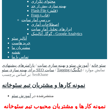
محتوای تکراری
بهینه سازی بیش از حد
Flash File (فلش)
Fram (قاب)
بررسی آمار سایت
اصطلاحات آماری
ابزارهای تحلیل آمار سایت
گوگل آنالیتیک - Google Analytics
آنالیز سئو
خرید هاست
مشتریان ما
نقشه
تماس با ما
سئو خانه
/
آموزش سئو و بهینه سازی سایت
/
پارامترهای پیشنهادی
نمایش موارد
/
Tagging (تگینگ)
/
برای بهینه سازی سئو SEO سایت
بر اساس برچسب: SeoKhane
نمونه کارها و مشتریان تیم سئوخانه
منتشرشده در
آموزش سئو
نمونه کارها و مشتریان محبوب تیم سئوخانه