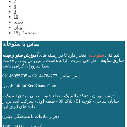
7
8
9
10
بعدی
پایان
صفحه1 از15
تماس با سئوخانه
تیم فنی
سئوخانه
افتخار دارد تا در زمینه های
آموزش سئو و بهینه
سازی سایت
- طراحی سایت - ارائه هاست و میزبانی وب درخدمت
شما سروران گرامی باشد.
تلفن تماس: 02144764277 -- 02146055795
ایمیل: Info[at]SeoKhane.Com
آدرس:
تهران - دهکده المپیک - ضلع جنوب غربی میدان المپیک -
خیابان ساحل - کوچه 51 - پلاک 39 - طبقه اول
- شرکت ایده پرداز
داده های ابری آریا
(قرار ملاقات با هماهنگی قبلی)
کدپستی: 1485844111