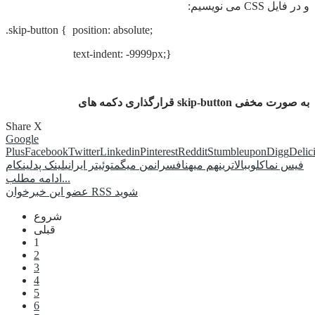
و در فایل CSS می نویسیم:
.skip-button { position: absolute;
text-indent: -9999px;}
قرارگذاری دکمه های skip-button به صورت مخفی
Share
X
Google
Plus
Facebook
Twitter
Linkedin
Pinterest
Reddit
Stumbleupon
Digg
Delic
فیس نما
کلوب
بالاترین
هم میهن
افسران
من میگم
توئیتر ایرانی
لینک پد
لینکام
ادامه مطلب...
عضو این خبرخوان RSS شوید
شروع
قبلی
1
2
3
4
5
6