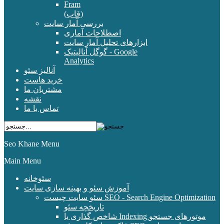
Fram
(قاب)
بررسی آمار سایت
اصطلاحات آماری
ابزارهای تحلیل آمار سایت
گوگل آنالیتیک - Google
Analytics
آنالیز سئو
خرید هاست
مشتریان ما
نقشه
تماس با ما
Seo Khane Menu
Main Menu
سئوخانه
آموزش سئو و بهینه سازی سایت
سئو سایت چیست SEO - Search Engine Optimization
تاریخچه سئو
شاخص گذاری یا Indexing موتورهای جستجو