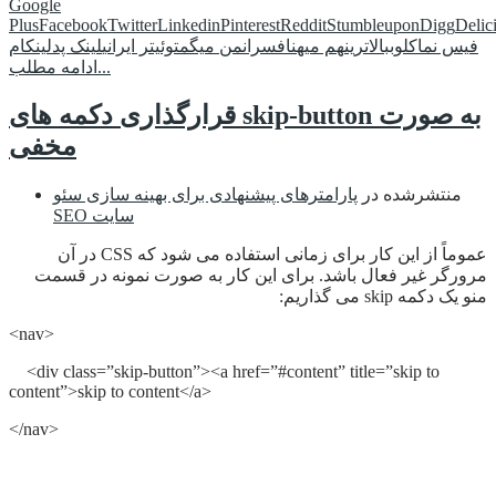
Google
Plus
Facebook
Twitter
Linkedin
Pinterest
Reddit
Stumbleupon
Digg
Delic
فیس نما
کلوب
بالاترین
هم میهن
افسران
من میگم
توئیتر ایرانی
لینک پد
لینکام
ادامه مطلب...
قرارگذاری دکمه های skip-button به صورت
مخفی
منتشرشده در
پارامترهای پیشنهادی برای بهینه سازی سئو
SEO سایت
عموماً از این کار برای زمانی استفاده می شود که CSS در آن
مرورگر غیر فعال باشد. برای این کار به صورت نمونه در قسمت
منو یک دکمه skip می گذاریم:
<nav>
<div class=”skip-button”><a href=”#content” title=”skip to
content”>skip to content</a>
</nav>