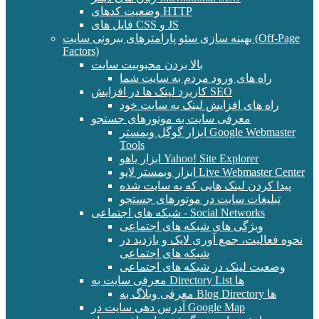
وضعیت کدهای HTTP
فایل های CSS و JS
بهینه سازی سئو پارامترهای بیرونی سایت (Off-Page
Factors)
بالا بردن محبوبیت سایت
راه های ورود مردم به سایت شما
کاربرد لینک ها در افزایش SEO
راه های افزایش لینک به سایت خود
معرفی سایت به موتورهای جستجو
ابزار گوگل وبمستر Google Webmaster
Tools
ابزار یاهو Yahoo! Site Explorer
ابزار وبمستر لایو Live Webmaster Center
پیدا کردن لینک هایی که به سایت شده
تبلیغات سایت در موتورهای جستجو
شبکه های اجتماعی - Social Networks
ویژگی های شبکه های اجتماعی
نحوه فعالیت، جمع آوری لایک و بازدید در
شبکه های اجتماعی
وضعیت لینک در شبکه های اجتماعی
معرفی سایت به Directory List ها
معرفی وبلاگ به Blog Directory ها
آدرس دهی سایت در Google Map