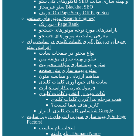
فاکتورهای کلی سئو SEO و بهینه سازی سایت
سئو غیرمجاز Blackhat SEO
تعریف On Page Seo و Off Page Seo
موتورهای جستجو (Search Engines)
پیج رنک - Page Rank
پارامترهای مورد توجه موتورهای جستجو
معرفی سایت به موتور های جستجو
جمع آوری و بکارگیری کلمات کلیدی در سایت برای
افزایش سئو
انواع محتوا در صفحات سایت
سئو و بهینه سازی مؤلفه متن
سئو و بهینه سازی مؤلفه محبوبیت
سئو و بهینه سازی متن صفحه
مفاهیم ارزیابی و مقایسه متون
سایت های جمع آوری کلمات کلیدی
فرمول ضریب کارایی عبارت
نکات مهم در انتخاب کلمات کلیدی
هفت مرحله پیدا کردن کلمات کلیدی
کاربر هدف شما کیست؟
شناسایی کلمات کلیدی با ابزار Google
بهینه سازی سئو پارامترهای درونی سایت (On-Page
Factors)
انتخاب نام مناسب
نام دامنه - Domain Name