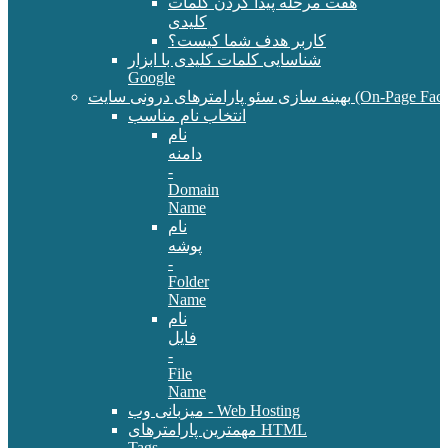
هفت مرحله پیدا کردن کلمات
کلیدی
کاربر هدف شما کیست؟
شناسایی کلمات کلیدی با ابزار
Google
سئو پارامترهای درونی سایت (On-Page Factors)
انتخاب نام مناسب
نام
دامنه
-
Domain
Name
نام
پوشه
-
Folder
Name
نام
فایل
-
File
Name
میزبانی وب - Web Hosting
مهمترین پارامترهای HTML
Tags