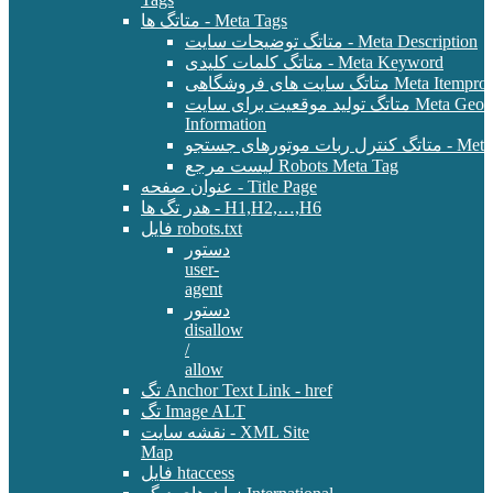
متاتگ ها - Meta Tags
متاتگ توضیحات سایت - Meta Description
متاتگ کلمات کلیدی - Meta Keyword
Meta Itemprop - E-Commer
متاتگ تولید موقعیت برای سایت Meta Geo - Location
Information
 - Meta Robots Tag
لیست مرجع Robots Meta Tag
عنوان صفحه - Title Page
هدر تگ ها - H1,H2,…,H6
فایل robots.txt
دستور
user-
agent
دستور
disallow
/
allow
تگ Anchor Text Link - href
تگ Image ALT
نقشه سایت - XML Site
Map
فایل htaccess