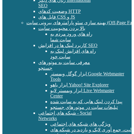
زبان های دیگر International
SEO
وضعیت کدهای HTTP
فایل های CSS و JS
و پارامترهای بیرونی سایت (Off-Page Factors)
بالا بردن محبوبیت سایت
راه های ورود مردم به
سایت شما
کاربرد لینک ها در افزایش SEO
راه های افزایش لینک به
سایت خود
معرفی سایت به موتورهای
جستجو
ابزار گوگل وبمستر Google Webmaster
Tools
ابزار یاهو Yahoo! Site Explorer
ابزار وبمستر لایو Live Webmaster
Center
پیدا کردن لینک هایی که به سایت شده
تبلیغات سایت در موتورهای جستجو
شبکه های اجتماعی - Social
Networks
ویژگی های شبکه های اجتماعی
الیت، جمع آوری لایک و بازدید در شبکه های