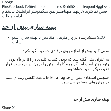
Google
Plus
Facebook
Twitter
Linkedin
Pinterest
Reddit
Stumbleupon
Digg
Delic
فیس نما
کلوب
بالاترین
هم میهن
افسران
من میگم
توئیتر ایرانی
لینک پد
لینکام
ادامه مطلب...
بهینه سازی بیش از حد
منتشرشده در
پارامترهای متناقص با بهینه سازی سئو SEO
سایت
سعی کنید بیش از اندازه روی ترفندی خاص، تأکید نکنید.
به عنوان مثل گفته شد که بودن کلمات کلیدی در H1 در
بالا بردن
رتبه
مؤثر است اما اگر همه کلمات متن را درون این برچسب قرار
دهید، دیگر مفید نخواهد بود.
همچنین استفاده بیش از حد Meta Tag ها باعث کاهش رتبه ی شما
در موتورهای جستجو می شود.
بهینه سازی بیش از حد
Share
X