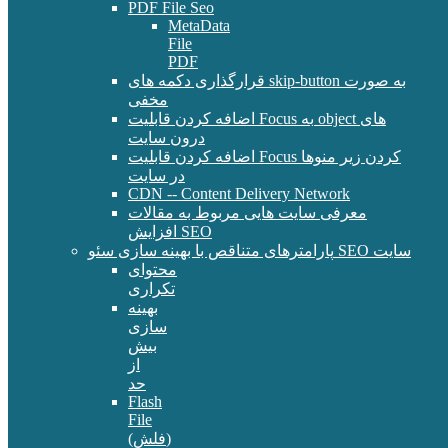
PDF File Seo
MetaData
File
PDF
قرارگذاری دکمه های skip-button به صورت
مخفی
اضافه کردن قابلیت Focus به object های
درون سایت
اضافه کردن قابلیت Focus کردن زیر منوها
در سایت
CDN -- Content Delivery Network
معرفی سایت هایی مربوط به مقالات
افزایش SEO
پارامترهای متناقص با بهینه سازی سئو SEO سایت
محتوای
تکراری
بهینه
سازی
بیش
از
حد
Flash
File
(فلش)