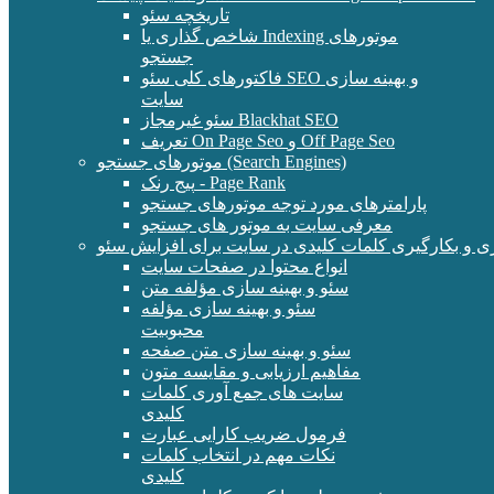
تاریخچه سئو
شاخص گذاری یا Indexing موتورهای
جستجو
فاکتورهای کلی سئو SEO و بهینه سازی
سایت
سئو غیرمجاز Blackhat SEO
تعریف On Page Seo و Off Page Seo
موتورهای جستجو (Search Engines)
پیج رنک - Page Rank
پارامترهای مورد توجه موتورهای جستجو
معرفی سایت به موتور های جستجو
ی و بکارگیری کلمات کلیدی در سایت برای افزایش سئو
انواع محتوا در صفحات سایت
سئو و بهینه سازی مؤلفه متن
سئو و بهینه سازی مؤلفه
محبوبیت
سئو و بهینه سازی متن صفحه
مفاهیم ارزیابی و مقایسه متون
سایت های جمع آوری کلمات
کلیدی
فرمول ضریب کارایی عبارت
نکات مهم در انتخاب کلمات
کلیدی