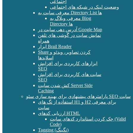
اجتماعی
وضعیت لینک در شبکه های اجتماعی
معرفی سایت به Directory List ها
معرفی وبلاگ به Blog
Directory ها
آدرس دهی سایت در Google Map
نمایش سایت در گوشی های تلفن
همراه
ابزار Brail Reader
Share کردن تصاویر، ویدئو و
اسلایدها
ابزارهای کاربردی برای افزایش
SEO
سایت های کاربردی برای افزایش
SEO
کش شدن سایت Server Side
Caching
پارامترهای پیشنهادی برای بهینه سازی سئو SEO سایت
استفاده از تگ های H1 و H2 برای معرفی
سایت
ارزیابی کدهای HTML
چک کردن استاندارد کدهای سایت (Valid
Code)
Tagging (تگینگ)