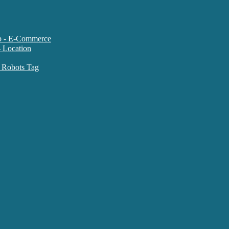
متاتگ سایت های فروشگاهی ce
متاتگ کنترل ربات موتورهای جستجو