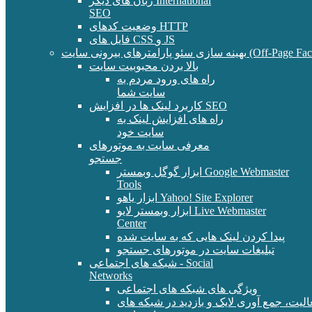
زبان های دیگر International
SEO
وضعیت کدهای HTTP
فایل های CSS و JS
و پارامترهای بیرونی سایت (Off-Page Factors)
بالا بردن محبوبیت سایت
راه های ورود مردم به
سایت شما
کاربرد لینک ها در افزایش SEO
راه های افزایش لینک به
سایت خود
معرفی سایت به موتورهای
جستجو
ابزار گوگل وبمستر Google Webmaster
Tools
ابزار یاهو Yahoo! Site Explorer
ابزار وبمستر لایو Live Webmaster
Center
پیدا کردن لینک هایی که به سایت شده
تبلیغات سایت در موتورهای جستجو
شبکه های اجتماعی - Social
Networks
ویژگی های شبکه های اجتماعی
الیت، جمع آوری لایک و بازدید در شبکه های