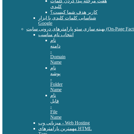
هفت مرحله پیدا کردن کلمات
کلیدی
کاربر هدف شما کیست؟
شناسایی کلمات کلیدی با ابزار
Google
سئو پارامترهای درونی سایت (On-Page Factors)
انتخاب نام مناسب
نام
دامنه
-
Domain
Name
نام
پوشه
-
Folder
Name
نام
فایل
-
File
Name
میزبانی وب - Web Hosting
مهمترین پارامترهای HTML
Tags