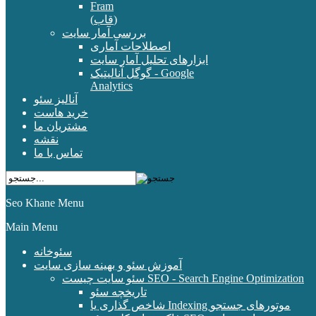
Fram
(قاب)
بررسی آمار سایت
اصطلاحات آماری
ابزارهای تحلیل آمار سایت
گوگل آنالیتیک - Google
Analytics
آنالیز سئو
خرید هاست
مشتریان ما
نقشه
تماس با ما
Seo Khane Menu
Main Menu
سئوخانه
آموزش سئو و بهینه سازی سایت
سئو سایت چیست SEO - Search Engine Optimization
تاریخچه سئو
شاخص گذاری یا Indexing موتورهای جستجو