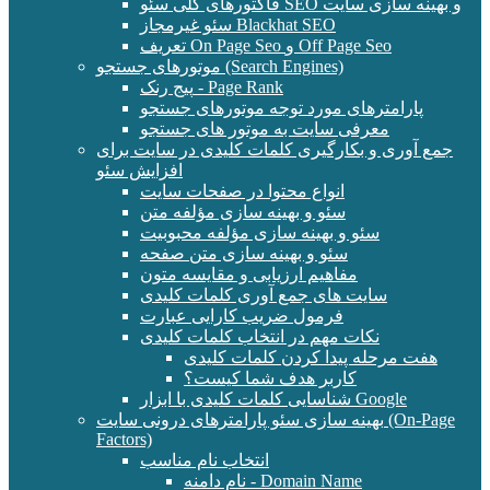
فاکتورهای کلی سئو SEO و بهینه سازی سایت
سئو غیرمجاز Blackhat SEO
تعریف On Page Seo و Off Page Seo
موتورهای جستجو (Search Engines)
پیج رنک - Page Rank
پارامترهای مورد توجه موتورهای جستجو
معرفی سایت به موتور های جستجو
جمع آوری و بکارگیری کلمات کلیدی در سایت برای
افزایش سئو
انواع محتوا در صفحات سایت
سئو و بهینه سازی مؤلفه متن
سئو و بهینه سازی مؤلفه محبوبیت
سئو و بهینه سازی متن صفحه
مفاهیم ارزیابی و مقایسه متون
سایت های جمع آوری کلمات کلیدی
فرمول ضریب کارایی عبارت
نکات مهم در انتخاب کلمات کلیدی
هفت مرحله پیدا کردن کلمات کلیدی
کاربر هدف شما کیست؟
شناسایی کلمات کلیدی با ابزار Google
بهینه سازی سئو پارامترهای درونی سایت (On-Page
Factors)
انتخاب نام مناسب
نام دامنه - Domain Name