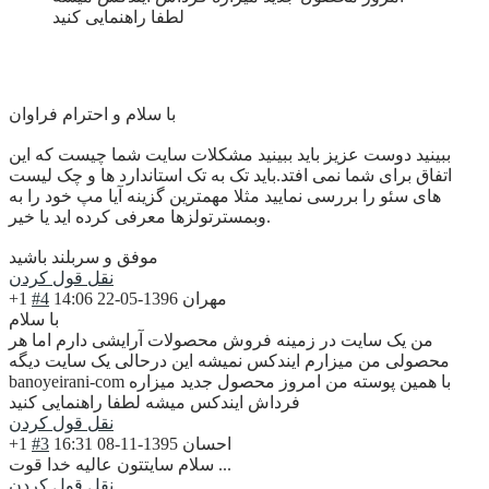
لطفا راهنمایی کنید
با سلام و احترام فراوان
ببینید دوست عزیز باید ببینید مشکلات سایت شما چیست که این
اتفاق برای شما نمی افتد.باید تک به تک استاندارد ها و چک لیست
های سئو را بررسی نمایید مثلا مهمترین گزینه آیا مپ خود را به
وبمسترتولزها معرفی کرده اید یا خیر.
موفق و سربلند باشید
نقل قول کردن
مهران
1396-05-22 14:06
#4
+1
با سلام
من یک سایت در زمینه فروش محصولات آرایشی دارم اما هر
محصولی من میزارم ایندکس نمیشه این درحالی یک سایت دیگه
banoyeirani-com با همین پوسته من امروز محصول جدید میزاره
فرداش ایندکس میشه لطفا راهنمایی کنید
نقل قول کردن
احسان
1395-11-08 16:31
#3
+1
سلام سایتتون عالیه خدا قوت ...
نقل قول کردن