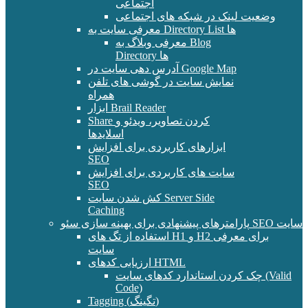
اجتماعی
وضعیت لینک در شبکه های اجتماعی
معرفی سایت به Directory List ها
معرفی وبلاگ به Blog
Directory ها
آدرس دهی سایت در Google Map
نمایش سایت در گوشی های تلفن
همراه
ابزار Brail Reader
Share کردن تصاویر، ویدئو و
اسلایدها
ابزارهای کاربردی برای افزایش
SEO
سایت های کاربردی برای افزایش
SEO
کش شدن سایت Server Side
Caching
پارامترهای پیشنهادی برای بهینه سازی سئو SEO سایت
استفاده از تگ های H1 و H2 برای معرفی
سایت
ارزیابی کدهای HTML
چک کردن استاندارد کدهای سایت (Valid
Code)
Tagging (تگینگ)