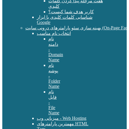
هفت مرحله پیدا کردن کلمات
کلیدی
کاربر هدف شما کیست؟
شناسایی کلمات کلیدی با ابزار
Google
سئو پارامترهای درونی سایت (On-Page Factors)
انتخاب نام مناسب
نام
دامنه
-
Domain
Name
نام
پوشه
-
Folder
Name
نام
فایل
-
File
Name
میزبانی وب - Web Hosting
مهمترین پارامترهای HTML
Tags