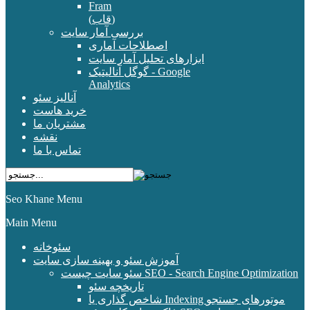
Fram
(قاب)
بررسی آمار سایت
اصطلاحات آماری
ابزارهای تحلیل آمار سایت
گوگل آنالیتیک - Google
Analytics
آنالیز سئو
خرید هاست
مشتریان ما
نقشه
تماس با ما
Seo Khane Menu
Main Menu
سئوخانه
آموزش سئو و بهینه سازی سایت
سئو سایت چیست SEO - Search Engine Optimization
تاریخچه سئو
شاخص گذاری یا Indexing موتورهای جستجو