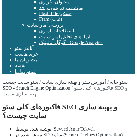
محتوای تکراری
بهینه سازی بیش از حد
Flash File (فلش)
Fram (قاب)
بررسی آمار سایت
اصطلاحات آماری
ابزارهای تحلیل آمار سایت
گوگل آنالیتیک - Google Analytics
آنالیز سئو
خرید هاست
مشتریان ما
نقشه
تماس با ما
سئو خانه
/
آموزش سئو و بهینه سازی سایت
/
سئو سایت چیست
فاکتورهای کلی سئو SEO و
/
SEO - Search Engine Optimization
بهینه سازی سایت
فاکتورهای کلی سئو SEO و بهینه سازی
سایت چیست؟
Seyyed Amir Tekyeh
نوشته شده توسط
SEO سئو (Search Engines Optimization)
منتشرشده در