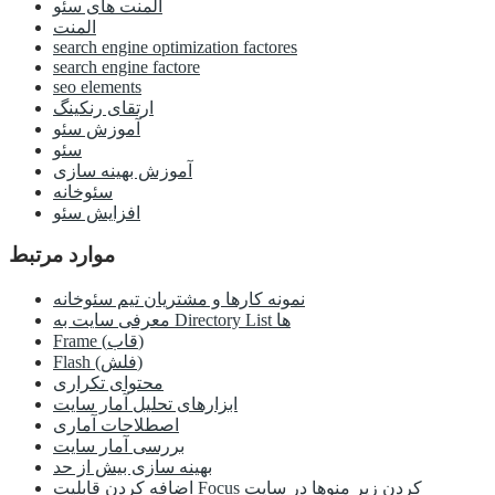
المنت های سئو
المنت
search engine optimization factores
search engine factore
seo elements
ارتقای رنکینگ
آموزش سئو
سئو
آموزش بهینه سازی
سئوخانه
افزایش سئو
موارد مرتبط
نمونه کارها و مشتریان تیم سئوخانه
معرفی سایت به Directory List ها
Frame (قاب)
Flash (فلش)
محتوای تکراری
ابزارهای تحلیل آمار سایت
اصطلاحات آماری
بررسی آمار سایت
بهینه سازی بیش از حد
اضافه کردن قابلیت Focus کردن زیر منوها در سایت