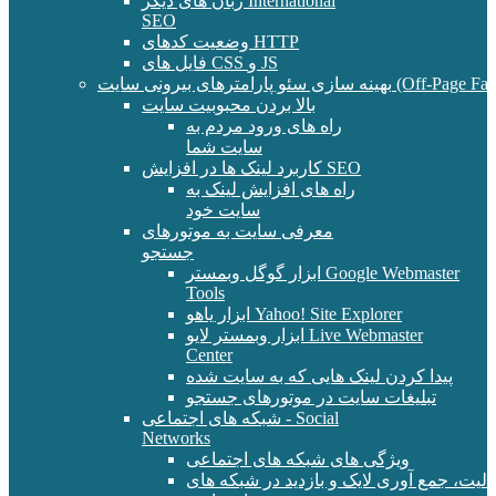
زبان های دیگر International
SEO
وضعیت کدهای HTTP
فایل های CSS و JS
و پارامترهای بیرونی سایت (Off-Page Factors)
بالا بردن محبوبیت سایت
راه های ورود مردم به
سایت شما
کاربرد لینک ها در افزایش SEO
راه های افزایش لینک به
سایت خود
معرفی سایت به موتورهای
جستجو
ابزار گوگل وبمستر Google Webmaster
Tools
ابزار یاهو Yahoo! Site Explorer
ابزار وبمستر لایو Live Webmaster
Center
پیدا کردن لینک هایی که به سایت شده
تبلیغات سایت در موتورهای جستجو
شبکه های اجتماعی - Social
Networks
ویژگی های شبکه های اجتماعی
الیت، جمع آوری لایک و بازدید در شبکه های