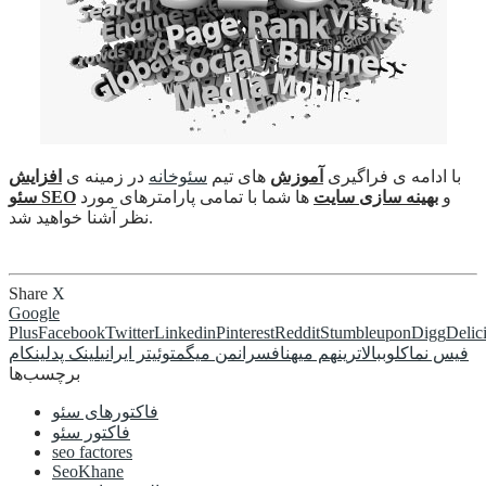
با ادامه ی فراگیری
آموزش
های تیم
سئوخانه
در زمینه ی
افزایش
و
بهینه سازی سایت
ها شما با تمامی پارامترهای مورد
سئو SEO
نظر آشنا خواهید شد.
Share
X
Google
Plus
Facebook
Twitter
Linkedin
Pinterest
Reddit
Stumbleupon
Digg
Delic
فیس نما
کلوب
بالاترین
هم میهن
افسران
من میگم
توئیتر ایرانی
لینک پد
لینکام
برچسب‌ها
فاکتورهای سئو
فاکتور سئو
seo factores
SeoKhane