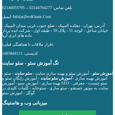
تلفن تماس: 02144764277 -- 02146055795
ایمیل: Info[at]SeoKhane.Com
آدرس:
تهران - دهکده المپیک - ضلع جنوب غربی میدان المپیک -
خیابان ساحل - کوچه 51 - پلاک 39 - طبقه اول
- شرکت ایده پرداز
داده های ابری آریا
(قرار ملاقات با هماهنگی قبلی)
کدپستی: 1485844111
تگ آموزش سئو - سئو سایت
آموزش سئو
- آموزش سئو و بهینه سازی سایت -
سئو سایت
- سئو -
آموزش بهینه سازی -
آموزش سئو سایت
- آموزش رایگان سئو و
بهینه سازی - آموزش سیو - آموزش SEO - سئو چیست - معرفی
سایت به موتور جستجو - سئو سازی - سئوخانه - کلمات کلیدی در
گوگل - اموزش سئو
میزبانی وب و هاستینگ