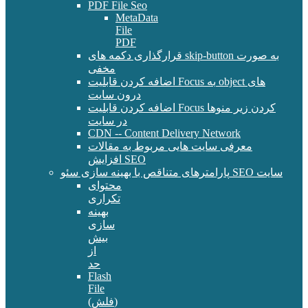
PDF File Seo
MetaData
File
PDF
قرارگذاری دکمه های skip-button به صورت
مخفی
اضافه کردن قابلیت Focus به object های
درون سایت
اضافه کردن قابلیت Focus کردن زیر منوها
در سایت
CDN -- Content Delivery Network
معرفی سایت هایی مربوط به مقالات
افزایش SEO
پارامترهای متناقص با بهینه سازی سئو SEO سایت
محتوای
تکراری
بهینه
سازی
بیش
از
حد
Flash
File
(فلش)