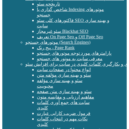
تاریخچه سئو
شاخص گذاری یا Indexing موتورهای
جستجو
فاکتورهای کلی سئو SEO و بهینه سازی
سایت
سئو غیرمجاز Blackhat SEO
تعریف On Page Seo و Off Page Seo
موتورهای جستجو (Search Engines)
پیج رنک - Page Rank
پارامترهای مورد توجه موتورهای جستجو
معرفی سایت به موتور های جستجو
ی و بکارگیری کلمات کلیدی در سایت برای افزایش سئو
انواع محتوا در صفحات سایت
سئو و بهینه سازی مؤلفه متن
سئو و بهینه سازی مؤلفه
محبوبیت
سئو و بهینه سازی متن صفحه
مفاهیم ارزیابی و مقایسه متون
سایت های جمع آوری کلمات
کلیدی
فرمول ضریب کارایی عبارت
نکات مهم در انتخاب کلمات
کلیدی