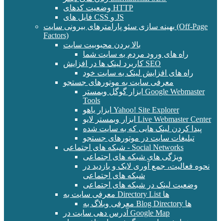
وضعیت کدهای HTTP
فایل های CSS و JS
بهینه سازی سئو پارامترهای بیرونی سایت (Off-Page
Factors)
بالا بردن محبوبیت سایت
راه های ورود مردم به سایت شما
کاربرد لینک ها در افزایش SEO
راه های افزایش لینک به سایت خود
معرفی سایت به موتورهای جستجو
ابزار گوگل وبمستر Google Webmaster
Tools
ابزار یاهو Yahoo! Site Explorer
ابزار وبمستر لایو Live Webmaster Center
پیدا کردن لینک هایی که به سایت شده
تبلیغات سایت در موتورهای جستجو
شبکه های اجتماعی - Social Networks
ویژگی های شبکه های اجتماعی
نحوه فعالیت، جمع آوری لایک و بازدید در
شبکه های اجتماعی
وضعیت لینک در شبکه های اجتماعی
معرفی سایت به Directory List ها
معرفی وبلاگ به Blog Directory ها
آدرس دهی سایت در Google Map