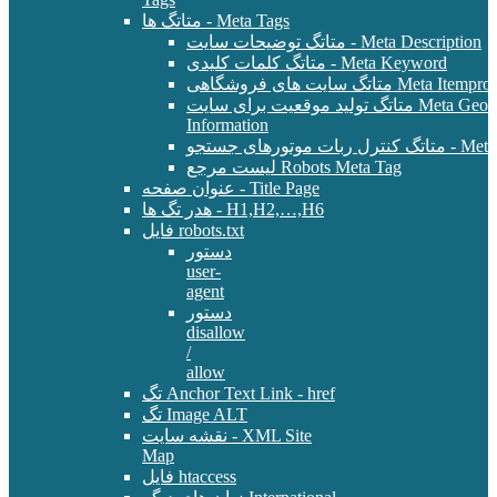
متاتگ ها - Meta Tags
متاتگ توضیحات سایت - Meta Description
متاتگ کلمات کلیدی - Meta Keyword
Meta Itemprop - E-Commer
متاتگ تولید موقعیت برای سایت Meta Geo - Location
Information
 - Meta Robots Tag
لیست مرجع Robots Meta Tag
عنوان صفحه - Title Page
هدر تگ ها - H1,H2,…,H6
فایل robots.txt
دستور
user-
agent
دستور
disallow
/
allow
تگ Anchor Text Link - href
تگ Image ALT
نقشه سایت - XML Site
Map
فایل htaccess