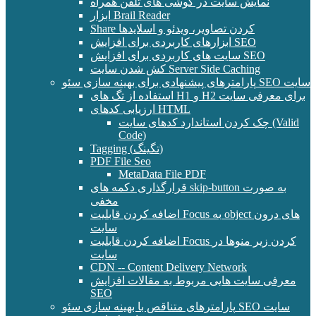
نمایش سایت در گوشی های تلفن همراه
ابزار Brail Reader
Share کردن تصاویر، ویدئو و اسلایدها
ابزارهای کاربردی برای افزایش SEO
سایت های کاربردی برای افزایش SEO
کش شدن سایت Server Side Caching
پارامترهای پیشنهادی برای بهینه سازی سئو SEO سایت
استفاده از تگ های H1 و H2 برای معرفی سایت
ارزیابی کدهای HTML
چک کردن استاندارد کدهای سایت (Valid
Code)
Tagging (تگینگ)
PDF File Seo
MetaData File PDF
قرارگذاری دکمه های skip-button به صورت
مخفی
اضافه کردن قابلیت Focus به object های درون
سایت
اضافه کردن قابلیت Focus کردن زیر منوها در
سایت
CDN -- Content Delivery Network
معرفی سایت هایی مربوط به مقالات افزایش
SEO
پارامترهای متناقص با بهینه سازی سئو SEO سایت