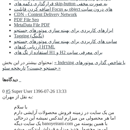
قرارگذاری دکمه های skip-button به صورت مخفی
اضافه کردن قابلیت Focus به object های درون سایت
CDN - Content Delivery Network
PDF File Seo
MetaData File PDF
ابزارهای کاربردی برای بهینه سازی موتورهای جستجو
Tagging (تگینگ)
سایت های کاربردی برای بهینه سازی موتورهای جستجو
ارزیابی کدهای HTML
استفاده از تگ های H1 و H2 برای معرفی سایت
« Indexing یا شاخص گذاری موتورهای
محتوای بیشتر در این بخش:
تاریخچه سئو »
جستجو چیست؟
دیدگاه‌ها
0
#5
Super User
1396-07-26 13:33
به نقل از مهران:
با سلام
من یک سایت در زمینه فروش محصولات آرایشی دارم
اما هر محصولی من میزارم ایندکس نمیشه این درحالی
یک سایت دیگه banoyeirani-com با همین پوسته من
امروز محصول جدید میزاره فرداش ایندکس میشه