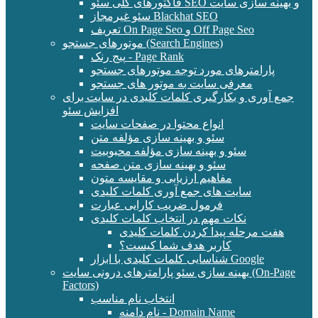
فاکتورهای کلی سئو SEO و بهینه سازی سایت
سئو غیرمجاز Blackhat SEO
تعریف On Page Seo و Off Page Seo
موتورهای جستجو (Search Engines)
پیج رنک - Page Rank
پارامترهای مورد توجه موتورهای جستجو
معرفی سایت به موتور های جستجو
جمع آوری و بکارگیری کلمات کلیدی در سایت برای
افزایش سئو
انواع محتوا در صفحات سایت
سئو و بهینه سازی مؤلفه متن
سئو و بهینه سازی مؤلفه محبوبیت
سئو و بهینه سازی متن صفحه
مفاهیم ارزیابی و مقایسه متون
سایت های جمع آوری کلمات کلیدی
فرمول ضریب کارایی عبارت
نکات مهم در انتخاب کلمات کلیدی
هفت مرحله پیدا کردن کلمات کلیدی
کاربر هدف شما کیست؟
شناسایی کلمات کلیدی با ابزار Google
بهینه سازی سئو پارامترهای درونی سایت (On-Page
Factors)
انتخاب نام مناسب
نام دامنه - Domain Name