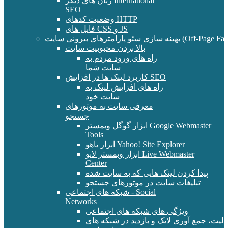
زبان های دیگر International
SEO
وضعیت کدهای HTTP
فایل های CSS و JS
و پارامترهای بیرونی سایت (Off-Page Factors)
بالا بردن محبوبیت سایت
راه های ورود مردم به
سایت شما
کاربرد لینک ها در افزایش SEO
راه های افزایش لینک به
سایت خود
معرفی سایت به موتورهای
جستجو
ابزار گوگل وبمستر Google Webmaster
Tools
ابزار یاهو Yahoo! Site Explorer
ابزار وبمستر لایو Live Webmaster
Center
پیدا کردن لینک هایی که به سایت شده
تبلیغات سایت در موتورهای جستجو
شبکه های اجتماعی - Social
Networks
ویژگی های شبکه های اجتماعی
الیت، جمع آوری لایک و بازدید در شبکه های