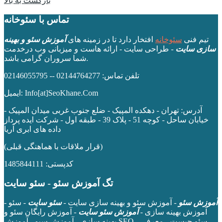
بازگشت به بالا
تماس با سئوخانه
تیم فنی
سئوخانه
افتخار دارد تا در زمینه های
آموزش سئو و بهینه
سازی سایت
- طراحی سایت - ارائه هاست و میزبانی وب درخدمت
شما سروران گرامی باشد.
تلفن تماس: 02144764277 -- 02146055795
ایمیل: Info[at]SeoKhane.Com
آدرس:
تهران - دهکده المپیک - ضلع جنوب غربی میدان المپیک -
خیابان ساحل - کوچه 51 - پلاک 39 - طبقه اول
- شرکت ایده پرداز
داده های ابری آریا
(قرار ملاقات با هماهنگی قبلی)
کدپستی: 1485844111
تگ آموزش سئو - سئو سایت
آموزش سئو
- آموزش سئو و بهینه سازی سایت -
سئو سایت
- سئو -
آموزش بهینه سازی -
آموزش سئو سایت
- آموزش رایگان سئو و
بهینه سازی - آموزش سیو - آموزش SEO - سئو چیست - معرفی