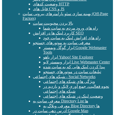
وضعیت کدهای HTTP
فایل های CSS و JS
بهینه سازی سئو پارامترهای بیرونی سایت (Off-Page
Factors)
بالا بردن محبوبیت سایت
راه های ورود مردم به سایت شما
کاربرد لینک ها در افزایش SEO
راه های افزایش لینک به سایت خود
معرفی سایت به موتورهای جستجو
ابزار گوگل وبمستر Google Webmaster
Tools
ابزار یاهو Yahoo! Site Explorer
ابزار وبمستر لایو Live Webmaster Center
پیدا کردن لینک هایی که به سایت شده
تبلیغات سایت در موتورهای جستجو
شبکه های اجتماعی - Social Networks
ویژگی های شبکه های اجتماعی
نحوه فعالیت، جمع آوری لایک و بازدید در
شبکه های اجتماعی
وضعیت لینک در شبکه های اجتماعی
معرفی سایت به Directory List ها
معرفی وبلاگ به Blog Directory ها
آدرس دهی سایت در Google Map