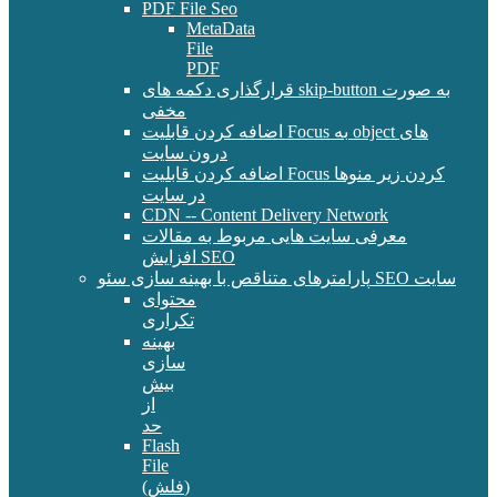
PDF File Seo
MetaData
File
PDF
قرارگذاری دکمه های skip-button به صورت
مخفی
اضافه کردن قابلیت Focus به object های
درون سایت
اضافه کردن قابلیت Focus کردن زیر منوها
در سایت
CDN -- Content Delivery Network
معرفی سایت هایی مربوط به مقالات
افزایش SEO
پارامترهای متناقص با بهینه سازی سئو SEO سایت
محتوای
تکراری
بهینه
سازی
بیش
از
حد
Flash
File
(فلش)