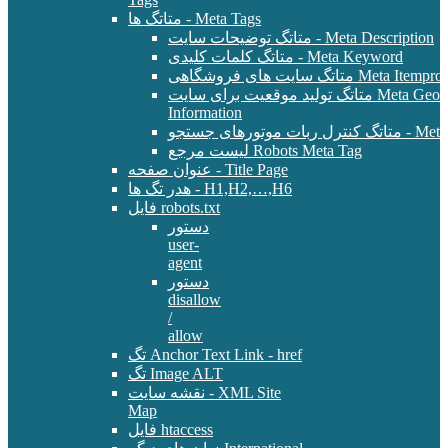
متاتگ ها - Meta Tags
متاتگ توضیحات سایت - Meta Description
متاتگ کلمات کلیدی - Meta Keyword
Meta Itemprop - E-Commer
متاتگ تولید موقعیت برای سایت Meta Geo - Location
Information
 - Meta Robots Tag
لیست مرجع Robots Meta Tag
عنوان صفحه - Title Page
هدر تگ ها - H1,H2,…,H6
فایل robots.txt
دستور
user-
agent
دستور
disallow
/
allow
تگ Anchor Text Link - href
تگ Image ALT
نقشه سایت - XML Site
Map
فایل htaccess