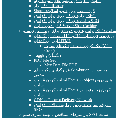
نمایش سایت در گوشی های تلفن همراه
ابزار Brail Reader
Share کردن تصاویر، ویدئو و اسلایدها
ابزارهای کاربردی برای افزایش SEO
سایت های کاربردی برای افزایش SEO
کش شدن سایت Server Side Caching
پارامترهای پیشنهادی برای بهینه سازی سئو SEO سایت
استفاده از تگ های H1 و H2 برای معرفی سایت
ارزیابی کدهای HTML
چک کردن استاندارد کدهای سایت (Valid
Code)
Tagging (تگینگ)
PDF File Seo
MetaData File PDF
قرارگذاری دکمه های skip-button به صورت
مخفی
اضافه کردن قابلیت Focus به object های درون
سایت
اضافه کردن قابلیت Focus کردن زیر منوها در
سایت
CDN -- Content Delivery Network
معرفی سایت هایی مربوط به مقالات افزایش
SEO
پارامترهای متناقص با بهینه سازی سئو SEO سایت