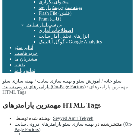
محتوای تکراری
بهینه سازی بیش از حد
Flash File (فلش)
Fram (قاب)
بررسی آمار سایت
اصطلاحات آماری
ابزارهای تحلیل آمار سایت
گوگل آنالیتیک - Google Analytics
آنالیز سئو
خرید هاست
مشتریان ما
نقشه
تماس با ما
سئو خانه
/
آموزش سئو و بهینه سازی سایت
/
بهینه سازی سئو
مهمترین پارامترهای
/
پارامترهای درونی سایت (On-Page Factors)
HTML Tags
مهمترین پارامترهای HTML Tags
Seyyed Amir Tekyeh
نوشته شده توسط
منتشرشده در
بهینه سازی سئو پارامترهای درونی سایت (On-
Page Factors)