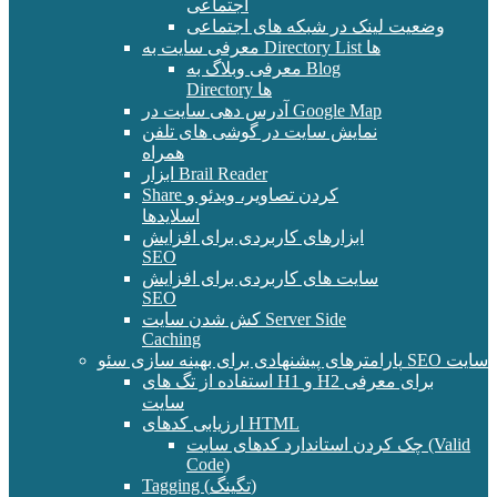
اجتماعی
وضعیت لینک در شبکه های اجتماعی
معرفی سایت به Directory List ها
معرفی وبلاگ به Blog
Directory ها
آدرس دهی سایت در Google Map
نمایش سایت در گوشی های تلفن
همراه
ابزار Brail Reader
Share کردن تصاویر، ویدئو و
اسلایدها
ابزارهای کاربردی برای افزایش
SEO
سایت های کاربردی برای افزایش
SEO
کش شدن سایت Server Side
Caching
پارامترهای پیشنهادی برای بهینه سازی سئو SEO سایت
استفاده از تگ های H1 و H2 برای معرفی
سایت
ارزیابی کدهای HTML
چک کردن استاندارد کدهای سایت (Valid
Code)
Tagging (تگینگ)