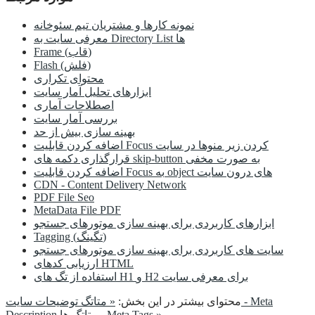
نمونه کارها و مشتریان تیم سئوخانه
معرفی سایت به Directory List ها
Frame (قاب)
Flash (فلش)
محتوای تکراری
ابزارهای تحلیل آمار سایت
اصطلاحات آماری
بررسی آمار سایت
بهینه سازی بیش از حد
اضافه کردن قابلیت Focus کردن زیر منوها در سایت
قرارگذاری دکمه های skip-button به صورت مخفی
اضافه کردن قابلیت Focus به object های درون سایت
CDN - Content Delivery Network
PDF File Seo
MetaData File PDF
ابزارهای کاربردی برای بهینه سازی موتورهای جستجو
Tagging (تگینگ)
سایت های کاربردی برای بهینه سازی موتورهای جستجو
ارزیابی کدهای HTML
استفاده از تگ های H1 و H2 برای معرفی سایت
محتوای بیشتر در این بخش:
« متاتگ توضیحات سایت - Meta
متاتگ ها - Meta Tags »
Description