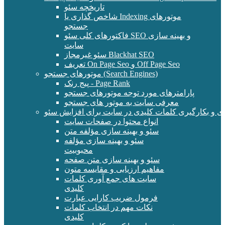
تاریخچه سئو
شاخص گذاری یا Indexing موتورهای
جستجو
فاکتورهای کلی سئو SEO و بهینه سازی
سایت
سئو غیرمجاز Blackhat SEO
تعریف On Page Seo و Off Page Seo
موتورهای جستجو (Search Engines)
پیج رنک - Page Rank
پارامترهای مورد توجه موتورهای جستجو
معرفی سایت به موتور های جستجو
ی و بکارگیری کلمات کلیدی در سایت برای افزایش سئو
انواع محتوا در صفحات سایت
سئو و بهینه سازی مؤلفه متن
سئو و بهینه سازی مؤلفه
محبوبیت
سئو و بهینه سازی متن صفحه
مفاهیم ارزیابی و مقایسه متون
سایت های جمع آوری کلمات
کلیدی
فرمول ضریب کارایی عبارت
نکات مهم در انتخاب کلمات
کلیدی