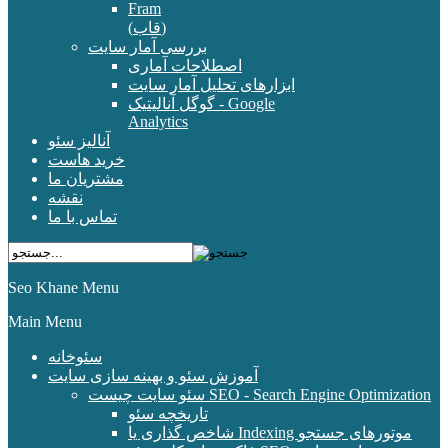
Fram
(قاب)
بررسی آمار سایت
اصطلاحات آماری
ابزارهای تحلیل آمار سایت
گوگل آنالیتیک - Google
Analytics
آنالیز سئو
خرید هاست
مشتریان ما
نقشه
تماس با ما
Seo Khane Menu
Main Menu
سئوخانه
آموزش سئو و بهینه سازی سایت
سئو سایت چیست SEO - Search Engine Optimization
تاریخچه سئو
شاخص گذاری یا Indexing موتورهای جستجو