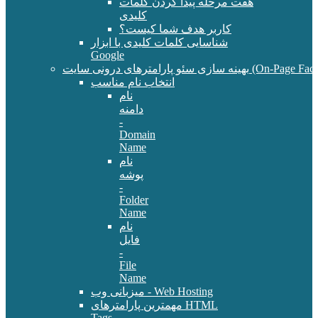
هفت مرحله پیدا کردن کلمات
کلیدی
کاربر هدف شما کیست؟
شناسایی کلمات کلیدی با ابزار
Google
سئو پارامترهای درونی سایت (On-Page Factors)
انتخاب نام مناسب
نام
دامنه
-
Domain
Name
نام
پوشه
-
Folder
Name
نام
فایل
-
File
Name
میزبانی وب - Web Hosting
مهمترین پارامترهای HTML
Tags