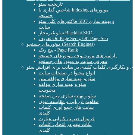
تاریخچه سئو
شاخص گذاری یا Indexing موتورهای
جستجو
فاکتورهای کلی سئو SEO و بهینه سازی
سایت
سئو غیرمجاز Blackhat SEO
تعریف On Page Seo و Off Page Seo
موتورهای جستجو (Search Engines)
پیج رنک - Page Rank
پارامترهای مورد توجه موتورهای جستجو
معرفی سایت به موتور های جستجو
ی و بکارگیری کلمات کلیدی در سایت برای افزایش سئو
انواع محتوا در صفحات سایت
سئو و بهینه سازی مؤلفه متن
سئو و بهینه سازی مؤلفه
محبوبیت
سئو و بهینه سازی متن صفحه
مفاهیم ارزیابی و مقایسه متون
سایت های جمع آوری کلمات
کلیدی
فرمول ضریب کارایی عبارت
نکات مهم در انتخاب کلمات
کلیدی