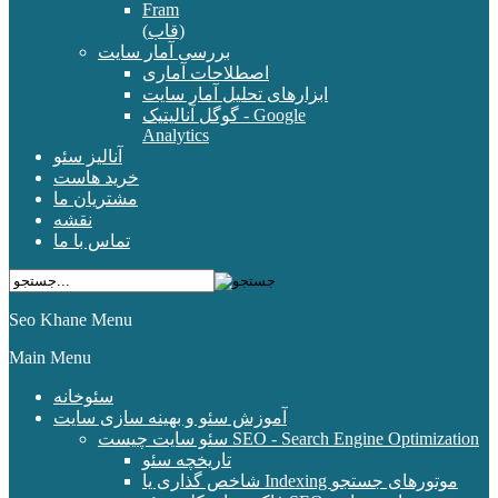
Fram
(قاب)
بررسی آمار سایت
اصطلاحات آماری
ابزارهای تحلیل آمار سایت
گوگل آنالیتیک - Google
Analytics
آنالیز سئو
خرید هاست
مشتریان ما
نقشه
تماس با ما
Seo Khane Menu
Main Menu
سئوخانه
آموزش سئو و بهینه سازی سایت
سئو سایت چیست SEO - Search Engine Optimization
تاریخچه سئو
شاخص گذاری یا Indexing موتورهای جستجو