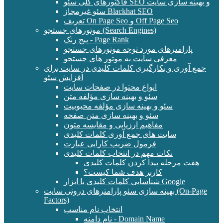
فاکتورهای کلی سئو SEO و بهینه سازی سایت
سئو غیرمجاز Blackhat SEO
تعریف On Page Seo و Off Page Seo
موتورهای جستجو (Search Engines)
پیج رنک - Page Rank
پارامترهای مورد توجه موتورهای جستجو
معرفی سایت به موتور های جستجو
جمع آوری و بکارگیری کلمات کلیدی در سایت برای
افزایش سئو
انواع محتوا در صفحات سایت
سئو و بهینه سازی مؤلفه متن
سئو و بهینه سازی مؤلفه محبوبیت
سئو و بهینه سازی متن صفحه
مفاهیم ارزیابی و مقایسه متون
سایت های جمع آوری کلمات کلیدی
فرمول ضریب کارایی عبارت
نکات مهم در انتخاب کلمات کلیدی
هفت مرحله پیدا کردن کلمات کلیدی
کاربر هدف شما کیست؟
شناسایی کلمات کلیدی با ابزار Google
بهینه سازی سئو پارامترهای درونی سایت (On-Page
Factors)
انتخاب نام مناسب
نام دامنه - Domain Name