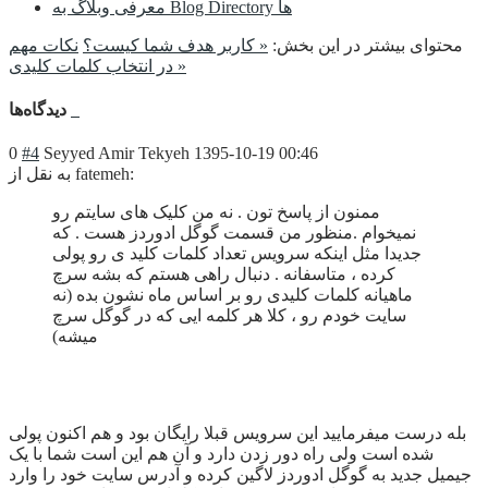
معرفی وبلاگ به Blog Directory ها
محتوای بیشتر در این بخش:
« کاربر هدف شما کیست؟
نکات مهم
در انتخاب کلمات کلیدی »
دیدگاه‌ها
0
#4
Seyyed Amir Tekyeh
1395-10-19 00:46
به نقل از fatemeh:
ممنون از پاسخ تون . نه من کلیک های سایتم رو
نمیخوام .منظور من قسمت گوگل ادوردز هست . که
جدیدا مثل اینکه سرویس تعداد کلمات کلید ی رو پولی
کرده ، متاسفانه . دنبال راهی هستم که بشه سرچ
ماهیانه کلمات کلیدی رو بر اساس ماه نشون بده (نه
سایت خودم رو ، کلا هر کلمه ایی که در گوگل سرچ
میشه)
بله درست میفرمایید این سرویس قبلا رایگان بود و هم اکنون پولی
شده است ولی راه دور زدن دارد و آن هم این است شما با یک
جیمیل جدید به گوگل ادوردز لاگین کرده و آدرس سایت خود را وارد