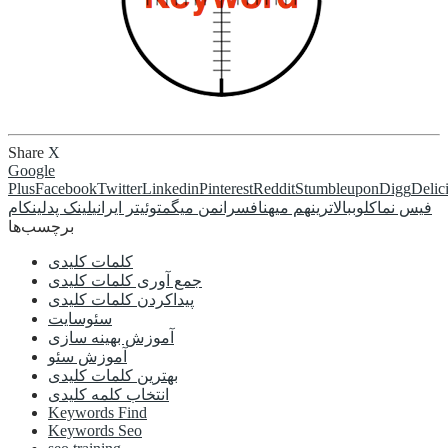
Share
X
Google
Plus
Facebook
Twitter
Linkedin
Pinterest
Reddit
Stumbleupon
Digg
Delic
فیس نما
کلوب
بالاترین
هم میهن
افسران
من میگم
توئیتر ایرانی
لینک پد
لینکام
برچسب‌ها
کلمات کلیدی
جمع آوری کلمات کلیدی
پیداکردن کلمات کلیدی
سئوسایت
آموزش بهینه سازی
آموزش سئو
بهترین کلمات کلیدی
انتخاب کلمه کلیدی
Keywords Find
Keywords Seo