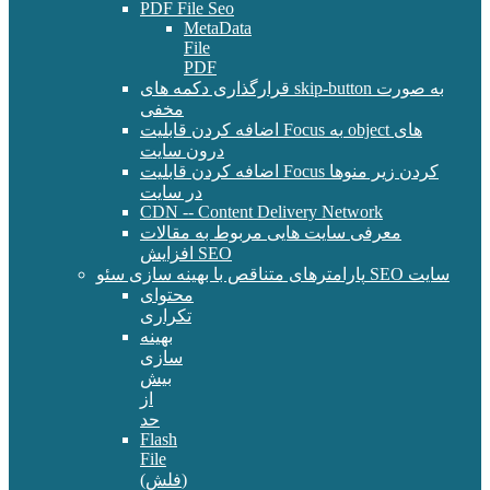
PDF File Seo
MetaData
File
PDF
قرارگذاری دکمه های skip-button به صورت
مخفی
اضافه کردن قابلیت Focus به object های
درون سایت
اضافه کردن قابلیت Focus کردن زیر منوها
در سایت
CDN -- Content Delivery Network
معرفی سایت هایی مربوط به مقالات
افزایش SEO
پارامترهای متناقص با بهینه سازی سئو SEO سایت
محتوای
تکراری
بهینه
سازی
بیش
از
حد
Flash
File
(فلش)