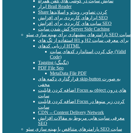
نمایش سایت در گوشی های تلفن همراه
ابزار Brail Reader
Share کردن تصاویر، ویدئو و اسلایدها
ابزارهای کاربردی برای افزایش SEO
سایت های کاربردی برای افزایش SEO
کش شدن سایت Server Side Caching
پارامترهای پیشنهادی برای بهینه سازی سئو SEO سایت
استفاده از تگ های H1 و H2 برای معرفی سایت
ارزیابی کدهای HTML
چک کردن استاندارد کدهای سایت (Valid
Code)
Tagging (تگینگ)
PDF File Seo
MetaData File PDF
قرارگذاری دکمه های skip-button به صورت
مخفی
اضافه کردن قابلیت Focus به object های درون
سایت
اضافه کردن قابلیت Focus کردن زیر منوها در
سایت
CDN -- Content Delivery Network
معرفی سایت هایی مربوط به مقالات افزایش
SEO
پارامترهای متناقص با بهینه سازی سئو SEO سایت