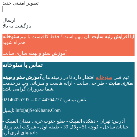
تصویر امنیتی جدید
ارسال
بازگشت به بالا
آیا
افزایش رتبه سایت
تان مهم است؟ فقط کافیست با تیم
سئوخانه
همراه شوید
آموزش سئو و بهینه سازی سایت
تماس با سئوخانه
تیم فنی
سئوخانه
افتخار دارد تا در زمینه های
آموزش سئو و بهینه
سازی سایت
- طراحی سایت - ارائه هاست و میزبانی وب درخدمت
شما سروران گرامی باشد.
تلفن تماس: 02144764277 -- 02146055795
ایمیل: Info[at]SeoKhane.Com
آدرس:
تهران - دهکده المپیک - ضلع جنوب غربی میدان المپیک -
خیابان ساحل - کوچه 51 - پلاک 39 - طبقه اول
- شرکت ایده پرداز
داده های ابری آریا