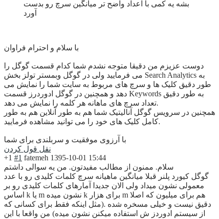
بشه یه کمی با اعداد واضح تر میانگین سرچ رو بدست
آورد
با سلام و احترام فراوان
دوست عزیزم من دقیقا متوجه نشدم شما کدام قسمت گوگل را
می فرمایید ولی در گوگل وبمستر تولز بخش Search Analytics به
طور دقیق کلیک ها و سرچ های مربوط به سایت شما را نمایش می
دهد و همچنین در گوگل ادوردرز قسمت Keywords به طور دقیق
تعداد سرچ های ماهانه هر کلمه را نمایش می دهد.
همچنین در سرویس گوگل آنالیتیک شما هم به طور آنلاین هم به طور
کامل کلیک های خود را می توانید مشاهده فرمایید.
با آرزوی موفقیت و سربلندی برای شما
نقل قول کردن
+1
#1
fatemeh
1395-10-01 15:44
سلام. ممنون از مطالب مفیدتون. من یه سوالی داشتم
گوگل کیورد پلنر قبلا میانگین ماهیانه سرچ کلمات کلیدی رو با عدد
معمولی نشون میداد ولی الان جدیدا آمارهای کلمات کلیدی رو بر
اساس k یا m نشون میده k برای هزار m هم برای میلیون که اصلا
دقیق نیست و خیلی مسخره شده .(مثل اینکه فقط برای کسانی که
از سیستم ادوردز ش استفاده میکنن نشون میده) من واقعا با این