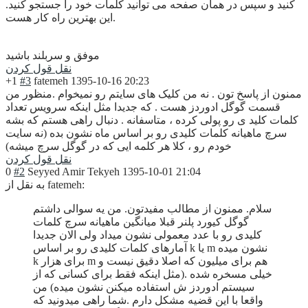
کنید و سپس در همان صفحه می توانید کلمات خود را جستجو کنید.
این بهترین راه کار هست.
موفق و سربلند باشید
نقل قول کردن
+1
#3
fatemeh
1395-10-16 20:23
ممنون از پاسخ تون . نه من کلیک های سایتم رو نمیخوام .منظور من
قسمت گوگل ادوردز هست . که جدیدا مثل اینکه سرویس تعداد
کلمات کلید ی رو پولی کرده ، متاسفانه . دنبال راهی هستم که بشه
سرچ ماهیانه کلمات کلیدی رو بر اساس ماه نشون بده (نه سایت
خودم رو ، کلا هر کلمه ایی که در گوگل سرچ میشه)
نقل قول کردن
0
#2
Seyyed Amir Tekyeh
1395-10-01 21:04
به نقل از fatemeh:
سلام. ممنون از مطالب مفیدتون. من یه سوالی داشتم
گوگل کیورد پلنر قبلا میانگین ماهیانه سرچ کلمات
کلیدی رو با عدد معمولی نشون میداد ولی الان جدیدا
آمارهای کلمات کلیدی رو بر اساس k یا m نشون میده
k برای هزار m هم برای میلیون که اصلا دقیق نیست و
خیلی مسخره شده .(مثل اینکه فقط برای کسانی که از
سیستم ادوردز ش استفاده میکنن نشون میده) من
واقعا با این قضیه مشکل دارم .شما راهی میدونید که