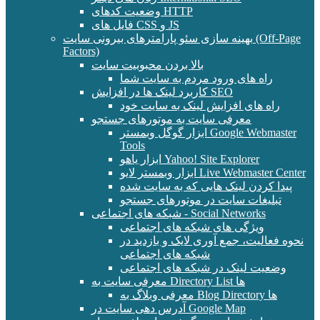
وضعیت کدهای HTTP
فایل های CSS و JS
بهینه سازی سئو پارامترهای بیرونی سایت (Off-Page
Factors)
بالا بردن محبوبیت سایت
راه های ورود مردم به سایت شما
کاربرد لینک ها در افزایش SEO
راه های افزایش لینک به سایت خود
معرفی سایت به موتورهای جستجو
ابزار گوگل وبمستر Google Webmaster
Tools
ابزار یاهو Yahoo! Site Explorer
ابزار وبمستر لایو Live Webmaster Center
پیدا کردن لینک هایی که به سایت شده
تبلیغات سایت در موتورهای جستجو
شبکه های اجتماعی - Social Networks
ویژگی های شبکه های اجتماعی
نحوه فعالیت، جمع آوری لایک و بازدید در
شبکه های اجتماعی
وضعیت لینک در شبکه های اجتماعی
معرفی سایت به Directory List ها
معرفی وبلاگ به Blog Directory ها
آدرس دهی سایت در Google Map