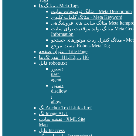
متاتگ ها - Meta Tags
متاتگ توضیحات سایت - Meta Description
متاتگ کلمات کلیدی - Meta Keyword
Meta Itemprop - E-Commer
متاتگ تولید موقعیت برای سایت Meta Geo - Location
Information
 - Meta Robots Tag
لیست مرجع Robots Meta Tag
عنوان صفحه - Title Page
هدر تگ ها - H1,H2,…,H6
فایل robots.txt
دستور
user-
agent
دستور
disallow
/
allow
تگ Anchor Text Link - href
تگ Image ALT
نقشه سایت - XML Site
Map
فایل htaccess