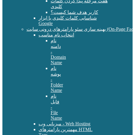
هفت مرحله پیدا کردن کلمات
کلیدی
کاربر هدف شما کیست؟
شناسایی کلمات کلیدی با ابزار
Google
سئو پارامترهای درونی سایت (On-Page Factors)
انتخاب نام مناسب
نام
دامنه
-
Domain
Name
نام
پوشه
-
Folder
Name
نام
فایل
-
File
Name
میزبانی وب - Web Hosting
مهمترین پارامترهای HTML
Tags