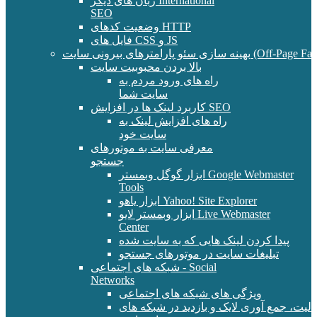
زبان های دیگر International
SEO
وضعیت کدهای HTTP
فایل های CSS و JS
و پارامترهای بیرونی سایت (Off-Page Factors)
بالا بردن محبوبیت سایت
راه های ورود مردم به
سایت شما
کاربرد لینک ها در افزایش SEO
راه های افزایش لینک به
سایت خود
معرفی سایت به موتورهای
جستجو
ابزار گوگل وبمستر Google Webmaster
Tools
ابزار یاهو Yahoo! Site Explorer
ابزار وبمستر لایو Live Webmaster
Center
پیدا کردن لینک هایی که به سایت شده
تبلیغات سایت در موتورهای جستجو
شبکه های اجتماعی - Social
Networks
ویژگی های شبکه های اجتماعی
الیت، جمع آوری لایک و بازدید در شبکه های