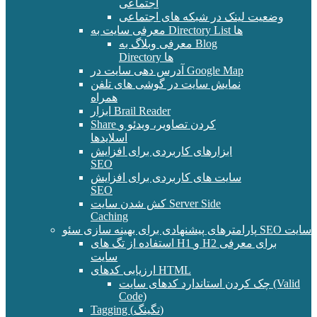
اجتماعی
وضعیت لینک در شبکه های اجتماعی
معرفی سایت به Directory List ها
معرفی وبلاگ به Blog
Directory ها
آدرس دهی سایت در Google Map
نمایش سایت در گوشی های تلفن
همراه
ابزار Brail Reader
Share کردن تصاویر، ویدئو و
اسلایدها
ابزارهای کاربردی برای افزایش
SEO
سایت های کاربردی برای افزایش
SEO
کش شدن سایت Server Side
Caching
پارامترهای پیشنهادی برای بهینه سازی سئو SEO سایت
استفاده از تگ های H1 و H2 برای معرفی
سایت
ارزیابی کدهای HTML
چک کردن استاندارد کدهای سایت (Valid
Code)
Tagging (تگینگ)