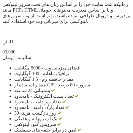
زمانیکه شما سایت خود را بر اساس زبان های تحت سرور لینوکس
مانند PHP، HTML و یا بر اساس مدیریت محتواهای جوملا،
وردپرس و دروپال طراحی نموده باشید، بهتر است از وب سرورهای
لینوکسی برای میزبانی وب خود استفاده کنید.
پلن D
99,000
سالیانه - تومان
فضای میزبانی وب - 5000 مگابایت
ترافیک ماهانه - 100 گیگابایت
مقدار حافظه رم - 1.5 گیگابایت
مقدار استفاده از CPU سرور - 80 درصد
پشتیبانی 24 ساعته
تعداد پست الکترونیک - نامحدود
تعداد زیر دامنه - نامحدود
تعداد پارک دامنه - نامحدود
30 روز بازگشت هزینه
بک آپ روزانه و هفتگی
سرویس کلود لینوکس
ایمن در برابر حلمه های سیملینک