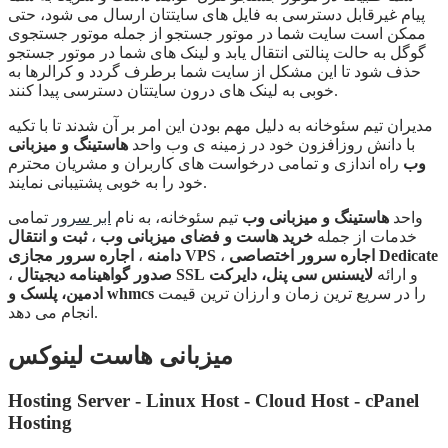
پیام غیرقابل دسترسی به فایل های سایتتان ارسال می شود، حتی
ممکن است سایت شما در موتور جستجو از جمله موتور جستجوی
گوگل به حالت پنالتی انتقال یابد و لینک های شما در موتور جستجو
حذف شود تا این مشکل از سایت شما برطرف گردد و کرالرها به
خوبی به لینک های درون سایتتان دسترسی پیدا کنند.
مدیران تیم سئوخانه به دلیل مهم بودن این امر بر آن شدند تا با تکیه
با دانش روزافزون خود در زمینه ی وب واحد
هاستینگ و میزبانی
وب
راه اندازی و تمامی درخواست های کاربران و مشریان محترم
خود را به خوبی پشتیبانی نمایند.
واحد
هاستینگ و میزبانی وب
تیم سئوخانه، به نام
ابر سرور
تمامی
خدمات از جمله
خرید هاست و فضای میزبانی وب
،
ثبت و انتقال
اجاره سرور اختصاصی Dedicate
،
اجاره سرور مجازی VPS
دامنه
،
و ارائه
لایسنس سی پنل، دایرکت
صدور گواهینامه دیجیتال SSL
،
را در سریع ترین زمان و ارزان ترین قیمت
ادمین، پلسک و whmcs
انجام می دهد.
میزبانی هاست لینوکس
Hosting Server - Linux Host - Cloud Host - cPanel
Hosting