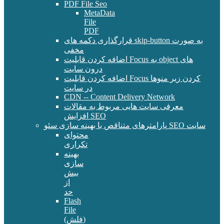
PDF File Seo
MetaData
File
PDF
قرارگذاری دکمه های skip-button به صورت
مخفی
اضافه کردن قابلیت Focus به object های
درون سایت
اضافه کردن قابلیت Focus کردن زیر منوها
در سایت
CDN -- Content Delivery Network
معرفی سایت هایی مربوط به مقالات
افزایش SEO
پارامترهای متناقص با بهینه سازی سئو SEO سایت
محتوای
تکراری
بهینه
سازی
بیش
از
حد
Flash
File
(فلش)