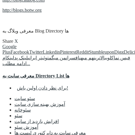
http://blogs.botw.org
معرفی وبلاگ به Blog Directory ها
Share
X
Google
Plus
Facebook
Twitter
Linkedin
Pinterest
Reddit
Stumbleupon
Digg
Delic
فیس نما
کلوب
بالاترین
هم میهن
افسران
من میگم
توئیتر ایرانی
لینک پد
لینکام
ادامه مطلب...
معرفی سایت به Directory List ها
برای نظر دادن اولین باش!
سئو سایت
آموزش بهینه سازی سایت
سئوخانه
سئو
افزایش بازدید از سایت
آموزش سئو
معرفی سایت به دایرکتوری لیست ها