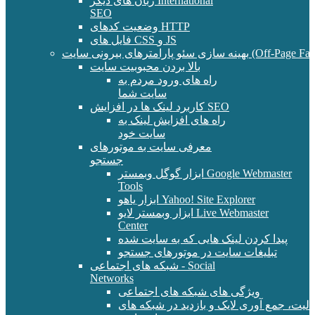
زبان های دیگر International
SEO
وضعیت کدهای HTTP
فایل های CSS و JS
و پارامترهای بیرونی سایت (Off-Page Factors)
بالا بردن محبوبیت سایت
راه های ورود مردم به
سایت شما
کاربرد لینک ها در افزایش SEO
راه های افزایش لینک به
سایت خود
معرفی سایت به موتورهای
جستجو
ابزار گوگل وبمستر Google Webmaster
Tools
ابزار یاهو Yahoo! Site Explorer
ابزار وبمستر لایو Live Webmaster
Center
پیدا کردن لینک هایی که به سایت شده
تبلیغات سایت در موتورهای جستجو
شبکه های اجتماعی - Social
Networks
ویژگی های شبکه های اجتماعی
الیت، جمع آوری لایک و بازدید در شبکه های