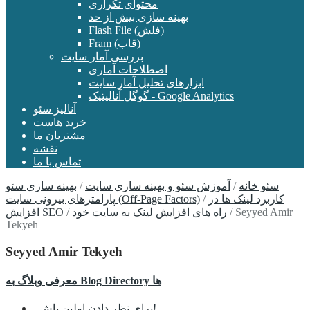
محتوای تکراری
بهینه سازی بیش از حد
Flash File (فلش)
Fram (قاب)
بررسی آمار سایت
اصطلاحات آماری
ابزارهای تحلیل آمار سایت
گوگل آنالیتیک - Google Analytics
آنالیز سئو
خرید هاست
مشتریان ما
نقشه
تماس با ما
سئو خانه
/
آموزش سئو و بهینه سازی سایت
/
بهینه سازی سئو
کاربرد لینک ها در
/
پارامترهای بیرونی سایت (Off-Page Factors)
Seyyed Amir
/
راه های افزایش لینک به سایت خود
/
افزایش SEO
Tekyeh
Seyyed Amir Tekyeh
معرفی وبلاگ به Blog Directory ها
برای نظر دادن اولین باش!