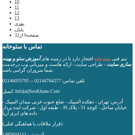
10
11
12
13
بعدی
پایان
صفحه9 از32
تماس با سئوخانه
تیم فنی
سئوخانه
افتخار دارد تا در زمینه های
آموزش سئو و بهینه
سازی سایت
- طراحی سایت - ارائه هاست و میزبانی وب درخدمت
شما سروران گرامی باشد.
تلفن تماس: 02144764277 -- 02146055795
ایمیل: Info[at]SeoKhane.Com
آدرس:
تهران - دهکده المپیک - ضلع جنوب غربی میدان المپیک -
خیابان ساحل - کوچه 51 - پلاک 39 - طبقه اول
- شرکت ایده پرداز
داده های ابری آریا
(قرار ملاقات با هماهنگی قبلی)
کدپستی: 1485844111