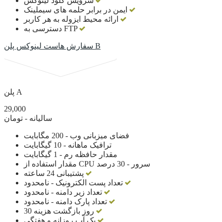
سرویس کلود لینوکس
ایمن در برابر حلمه های سیملینک
ارائه محیط ایزوله به هر کاربر
دسترسی به FTP
سفارش هاست لینوکس پلن B
پلن A
29,000
سالیانه - تومان
فضای میزبانی وب - 200 مگابایت
ترافیک ماهانه - 10 گیگابایت
مقدار حافظه رم - 1 گیگابایت
مقدار استفاده از CPU سرور - 30 درصد
پشتیبانی 24 ساعته
تعداد پست الکترونیک - نامحدود
تعداد زیر دامنه - نامحدود
تعداد پارک دامنه - نامحدود
30 روز بازگشت هزینه
بک آپ روزانه و هفتگی