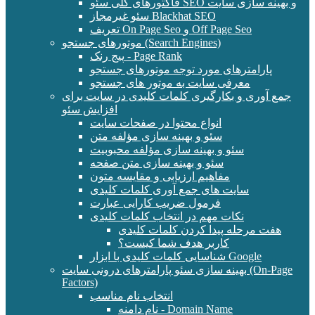
فاکتورهای کلی سئو SEO و بهینه سازی سایت
سئو غیرمجاز Blackhat SEO
تعریف On Page Seo و Off Page Seo
موتورهای جستجو (Search Engines)
پیج رنک - Page Rank
پارامترهای مورد توجه موتورهای جستجو
معرفی سایت به موتور های جستجو
جمع آوری و بکارگیری کلمات کلیدی در سایت برای
افزایش سئو
انواع محتوا در صفحات سایت
سئو و بهینه سازی مؤلفه متن
سئو و بهینه سازی مؤلفه محبوبیت
سئو و بهینه سازی متن صفحه
مفاهیم ارزیابی و مقایسه متون
سایت های جمع آوری کلمات کلیدی
فرمول ضریب کارایی عبارت
نکات مهم در انتخاب کلمات کلیدی
هفت مرحله پیدا کردن کلمات کلیدی
کاربر هدف شما کیست؟
شناسایی کلمات کلیدی با ابزار Google
بهینه سازی سئو پارامترهای درونی سایت (On-Page
Factors)
انتخاب نام مناسب
نام دامنه - Domain Name