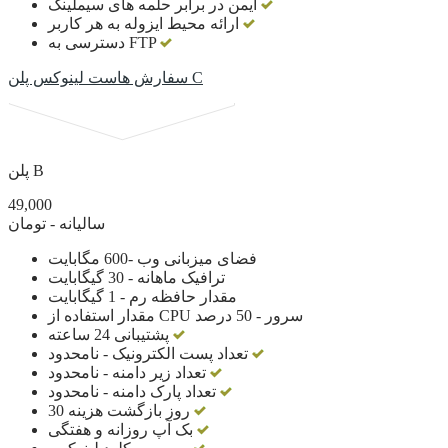
ایمن در برابر حلمه های سیملینک
ارائه محیط ایزوله به هر کاربر
دسترسی به FTP
سفارش هاست لینوکس پلن C
پلن B
49,000
سالیانه - تومان
فضای میزبانی وب -600 مگابایت
ترافیک ماهانه - 30 گیگابایت
مقدار حافظه رم - 1 گیگابایت
مقدار استفاده از CPU سرور - 50 درصد
پشتیبانی 24 ساعته
تعداد پست الکترونیک - نامحدود
تعداد زیر دامنه - نامحدود
تعداد پارک دامنه - نامحدود
30 روز بازگشت هزینه
بک آپ روزانه و هفتگی