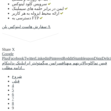
سرویس کلود لینوکس
ایمن در برابر حلمه های سیملینک
ارائه محیط ایزوله به هر کاربر
دسترسی به FTP
سفارش هاست لینوکس پلن A
Share
X
Google
Plus
Facebook
Twitter
Linkedin
Pinterest
Reddit
Stumbleupon
Digg
Delic
فیس نما
کلوب
بالاترین
هم میهن
افسران
من میگم
توئیتر ایرانی
لینک پد
لینکام
ادامه مطلب...
شروع
قبلی
4
5
6
7
8
9