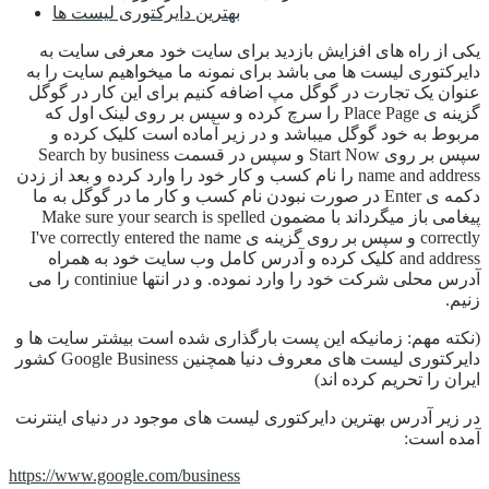
بهترین دایرکتوری لیست ها
یکی از راه های افزایش بازدید برای سایت خود معرفی سایت به
دایرکتوری لیست ها می باشد برای نمونه ما میخواهیم سایت را به
عنوان یک تجارت در گوگل مپ اضافه کنیم برای این کار در گوگل
گزینه ی Place Page را سرچ کرده و سپس بر روی لینک اول که
مربوط به خود گوگل میباشد و در زیر آماده است کلیک کرده و
سپس بر روی Start Now و سپس در قسمت Search by business
name and address را نام کسب و کار خود را وارد کرده و بعد از زدن
دکمه ی Enter در صورت نبودن نام کسب و کار ما در گوگل به ما
پیغامی باز میگرداند با مضمون Make sure your search is spelled
correctly و سپس بر روی گزینه ی I've correctly entered the name
and address کلیک کرده و آدرس کامل وب سایت خود به همراه
آدرس محلی شرکت خود را وارد نموده. و در انتها continiue را می
زنیم.
(نکته مهم: زمانیکه این پست بارگذاری شده است بیشتر سایت ها و
دایرکتوری لیست های معروف دنیا همچنین Google Business کشور
ایران را تحریم کرده اند)
در زیر آدرس بهترین دایرکتوری لیست های موجود در دنیای اینترنت
آمده است:
https://www.google.com/business