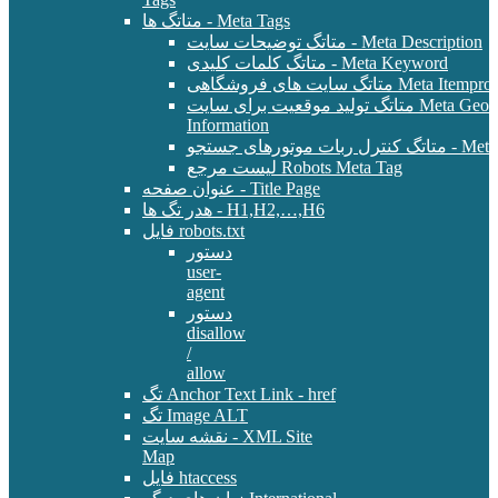
متاتگ ها - Meta Tags
متاتگ توضیحات سایت - Meta Description
متاتگ کلمات کلیدی - Meta Keyword
Meta Itemprop - E-Commer
متاتگ تولید موقعیت برای سایت Meta Geo - Location
Information
 - Meta Robots Tag
لیست مرجع Robots Meta Tag
عنوان صفحه - Title Page
هدر تگ ها - H1,H2,…,H6
فایل robots.txt
دستور
user-
agent
دستور
disallow
/
allow
تگ Anchor Text Link - href
تگ Image ALT
نقشه سایت - XML Site
Map
فایل htaccess