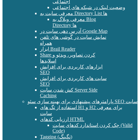
اجتماعی
وضعیت لینک در شبکه های اجتماعی
معرفی سایت به Directory List ها
معرفی وبلاگ به Blog
Directory ها
آدرس دهی سایت در Google Map
نمایش سایت در گوشی های تلفن
همراه
ابزار Brail Reader
Share کردن تصاویر، ویدئو و
اسلایدها
ابزارهای کاربردی برای افزایش
SEO
سایت های کاربردی برای افزایش
SEO
کش شدن سایت Server Side
Caching
پارامترهای پیشنهادی برای بهینه سازی سئو SEO سایت
استفاده از تگ های H1 و H2 برای معرفی
سایت
ارزیابی کدهای HTML
چک کردن استاندارد کدهای سایت (Valid
Code)
Tagging (تگینگ)