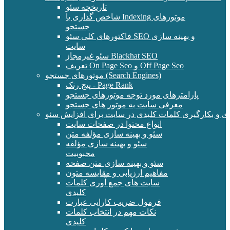
تاریخچه سئو
شاخص گذاری یا Indexing موتورهای
جستجو
فاکتورهای کلی سئو SEO و بهینه سازی
سایت
سئو غیرمجاز Blackhat SEO
تعریف On Page Seo و Off Page Seo
موتورهای جستجو (Search Engines)
پیج رنک - Page Rank
پارامترهای مورد توجه موتورهای جستجو
معرفی سایت به موتور های جستجو
ی و بکارگیری کلمات کلیدی در سایت برای افزایش سئو
انواع محتوا در صفحات سایت
سئو و بهینه سازی مؤلفه متن
سئو و بهینه سازی مؤلفه
محبوبیت
سئو و بهینه سازی متن صفحه
مفاهیم ارزیابی و مقایسه متون
سایت های جمع آوری کلمات
کلیدی
فرمول ضریب کارایی عبارت
نکات مهم در انتخاب کلمات
کلیدی