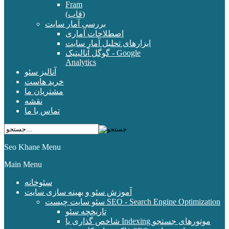
Fram
(قاب)
بررسی آمار سایت
اصطلاحات آماری
ابزارهای تحلیل آمار سایت
گوگل آنالیتیک - Google
Analytics
آنالیز سئو
خرید هاست
مشتریان ما
نقشه
تماس با ما
Seo Khane Menu
Main Menu
سئوخانه
آموزش سئو و بهینه سازی سایت
سئو سایت چیست SEO - Search Engine Optimization
تاریخچه سئو
شاخص گذاری یا Indexing موتورهای جستجو