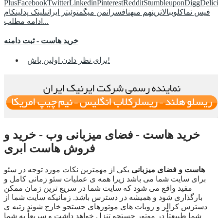
Plus
Facebook
Twitter
Linkedin
Pinterest
Reddit
Stumbleupon
Digg
Delic
فیس نما
کلوب
بالاترین
هم میهن
افسران
من میگم
توئیتر ایرانی
لینک پد
لینکام
ادامه مطلب...
خرید هاست - ثبت دامنه
برای نظر دادن اولین باش!
خرید هاست - فضای میزبانی وب - خرید و
فروش هاست ابری
هاست و فضای میزبانی
یکی از مهمترین نکات مورد توجه در سئو
برای سایت شما می باشد زیرا همه ی عملیات سئو زمانی کامل و
مفید واقع می شود که سایت شما در سریع ترین زمان ممکن
بارگذاری شود و همیشه در دسترس باشد. زمانیکه سایت شما از
دسترس کرالر و روبات های موتورهای جستجو خارج شوند رتبه ی
شما طبیعتاً در موتور جستجو تنزل خواهد داشت و سریعاً به شما