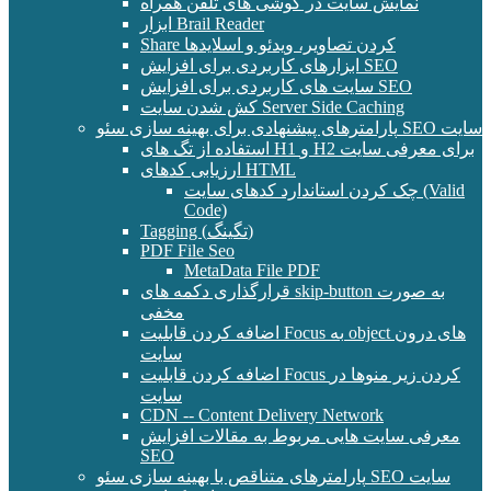
نمایش سایت در گوشی های تلفن همراه
ابزار Brail Reader
Share کردن تصاویر، ویدئو و اسلایدها
ابزارهای کاربردی برای افزایش SEO
سایت های کاربردی برای افزایش SEO
کش شدن سایت Server Side Caching
پارامترهای پیشنهادی برای بهینه سازی سئو SEO سایت
استفاده از تگ های H1 و H2 برای معرفی سایت
ارزیابی کدهای HTML
چک کردن استاندارد کدهای سایت (Valid
Code)
Tagging (تگینگ)
PDF File Seo
MetaData File PDF
قرارگذاری دکمه های skip-button به صورت
مخفی
اضافه کردن قابلیت Focus به object های درون
سایت
اضافه کردن قابلیت Focus کردن زیر منوها در
سایت
CDN -- Content Delivery Network
معرفی سایت هایی مربوط به مقالات افزایش
SEO
پارامترهای متناقص با بهینه سازی سئو SEO سایت