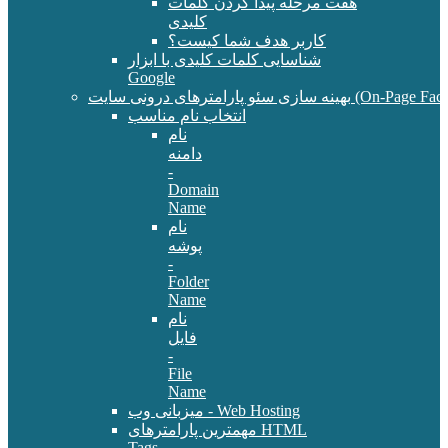
هفت مرحله پیدا کردن کلمات
کلیدی
کاربر هدف شما کیست؟
شناسایی کلمات کلیدی با ابزار
Google
سئو پارامترهای درونی سایت (On-Page Factors)
انتخاب نام مناسب
نام
دامنه
-
Domain
Name
نام
پوشه
-
Folder
Name
نام
فایل
-
File
Name
میزبانی وب - Web Hosting
مهمترین پارامترهای HTML
Tags