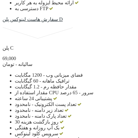
ارائه محیط ایزوله به هر کاربر
دسترسی به FTP
سفارش هاست لینوکس پلن D
پلن C
69,000
سالیانه - تومان
فضای میزبانی وب - 1200 مگابایت
ترافیک ماهانه - 60 گیگابایت
مقدار حافظه رم - 1.2 گیگابایت
مقدار استفاده از CPU سرور - 65 درصد
پشتیبانی 24 ساعته
تعداد پست الکترونیک - نامحدود
تعداد زیر دامنه - نامحدود
تعداد پارک دامنه - نامحدود
30 روز بازگشت هزینه
بک آپ روزانه و هفتگی
سرویس کلود لینوکس