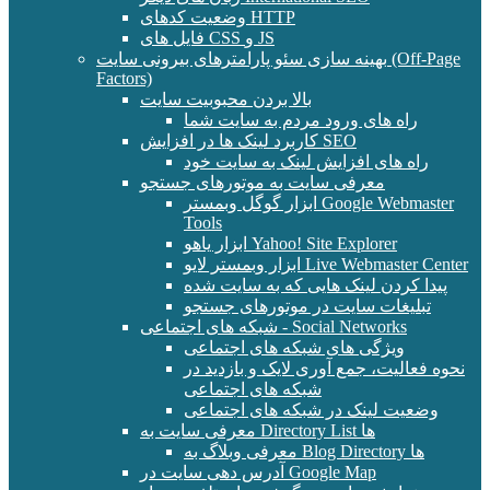
وضعیت کدهای HTTP
فایل های CSS و JS
بهینه سازی سئو پارامترهای بیرونی سایت (Off-Page
Factors)
بالا بردن محبوبیت سایت
راه های ورود مردم به سایت شما
کاربرد لینک ها در افزایش SEO
راه های افزایش لینک به سایت خود
معرفی سایت به موتورهای جستجو
ابزار گوگل وبمستر Google Webmaster
Tools
ابزار یاهو Yahoo! Site Explorer
ابزار وبمستر لایو Live Webmaster Center
پیدا کردن لینک هایی که به سایت شده
تبلیغات سایت در موتورهای جستجو
شبکه های اجتماعی - Social Networks
ویژگی های شبکه های اجتماعی
نحوه فعالیت، جمع آوری لایک و بازدید در
شبکه های اجتماعی
وضعیت لینک در شبکه های اجتماعی
معرفی سایت به Directory List ها
معرفی وبلاگ به Blog Directory ها
آدرس دهی سایت در Google Map