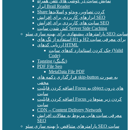
نمایش سایت در گوشی های تلفن همراه
ابزار Brail Reader
Share کردن تصاویر، ویدئو و اسلایدها
ابزارهای کاربردی برای افزایش SEO
سایت های کاربردی برای افزایش SEO
کش شدن سایت Server Side Caching
پارامترهای پیشنهادی برای بهینه سازی سئو SEO سایت
استفاده از تگ های H1 و H2 برای معرفی سایت
ارزیابی کدهای HTML
چک کردن استاندارد کدهای سایت (Valid
Code)
Tagging (تگینگ)
PDF File Seo
MetaData File PDF
قرارگذاری دکمه های skip-button به صورت
مخفی
اضافه کردن قابلیت Focus به object های درون
سایت
اضافه کردن قابلیت Focus کردن زیر منوها در
سایت
CDN -- Content Delivery Network
معرفی سایت هایی مربوط به مقالات افزایش
SEO
پارامترهای متناقص با بهینه سازی سئو SEO سایت