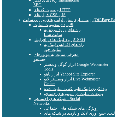
زبان های دیگر International
SEO
وضعیت کدهای HTTP
فایل های CSS و JS
و پارامترهای بیرونی سایت (Off-Page Factors)
بالا بردن محبوبیت سایت
راه های ورود مردم به
سایت شما
کاربرد لینک ها در افزایش SEO
راه های افزایش لینک به
سایت خود
معرفی سایت به موتورهای
جستجو
ابزار گوگل وبمستر Google Webmaster
Tools
ابزار یاهو Yahoo! Site Explorer
ابزار وبمستر لایو Live Webmaster
Center
پیدا کردن لینک هایی که به سایت شده
تبلیغات سایت در موتورهای جستجو
شبکه های اجتماعی - Social
Networks
ویژگی های شبکه های اجتماعی
الیت، جمع آوری لایک و بازدید در شبکه های