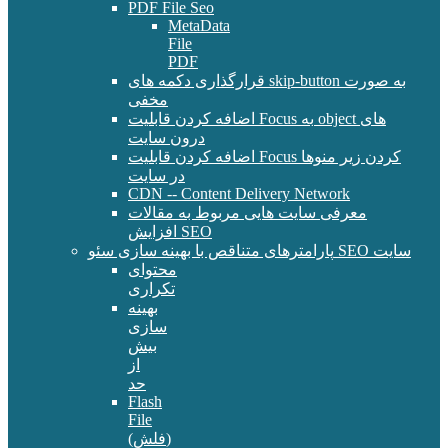
PDF File Seo
MetaData
File
PDF
قرارگذاری دکمه های skip-button به صورت
مخفی
اضافه کردن قابلیت Focus به object های
درون سایت
اضافه کردن قابلیت Focus کردن زیر منوها
در سایت
CDN -- Content Delivery Network
معرفی سایت هایی مربوط به مقالات
افزایش SEO
پارامترهای متناقص با بهینه سازی سئو SEO سایت
محتوای
تکراری
بهینه
سازی
بیش
از
حد
Flash
File
(فلش)