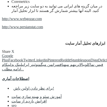
Coremetrics
در میان گزینه های ایرانی می توانید به دو سایت زیر مراجعه
کنید. البته آنها بیشتر شمارش گر هستند تا ابزار تحلیل آمار
http://www.webgozar.com
http://www.persianstat.com
ابزارهای تحلیل آمار سایت
Share
X
Google
Plus
Facebook
Twitter
Linkedin
Pinterest
Reddit
Stumbleupon
Digg
Delic
فیس نما
کلوب
بالاترین
هم میهن
افسران
من میگم
توئیتر ایرانی
لینک پد
لینکام
ادامه مطلب...
اصطلاحات آماری
برای نظر دادن اولین باش!
آموزش سئو و بهینه سازی سایت
افزایش بازدید از سایت
seo