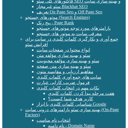
فاکتورهای کلی سئو SEO و بهینه سازی سایت
سئو غیرمجاز Blackhat SEO
تعریف On Page Seo و Off Page Seo
موتورهای جستجو (Search Engines)
پیج رنک - Page Rank
پارامترهای مورد توجه موتورهای جستجو
معرفی سایت به موتور های جستجو
جمع آوری و بکارگیری کلمات کلیدی در سایت برای
افزایش سئو
انواع محتوا در صفحات سایت
سئو و بهینه سازی مؤلفه متن
سئو و بهینه سازی مؤلفه محبوبیت
سئو و بهینه سازی متن صفحه
مفاهیم ارزیابی و مقایسه متون
سایت های جمع آوری کلمات کلیدی
فرمول ضریب کارایی عبارت
نکات مهم در انتخاب کلمات کلیدی
هفت مرحله پیدا کردن کلمات کلیدی
کاربر هدف شما کیست؟
شناسایی کلمات کلیدی با ابزار Google
بهینه سازی سئو پارامترهای درونی سایت (On-Page
Factors)
انتخاب نام مناسب
نام دامنه - Domain Name