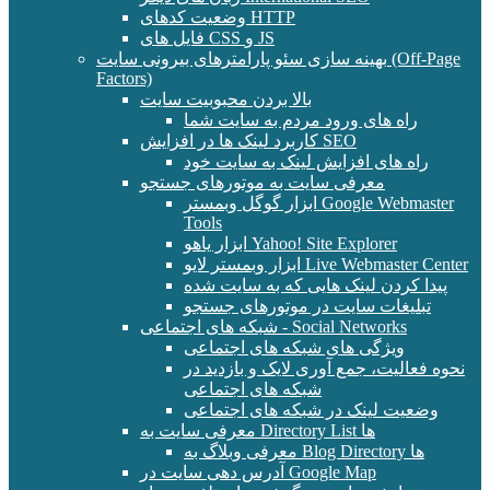
وضعیت کدهای HTTP
فایل های CSS و JS
بهینه سازی سئو پارامترهای بیرونی سایت (Off-Page
Factors)
بالا بردن محبوبیت سایت
راه های ورود مردم به سایت شما
کاربرد لینک ها در افزایش SEO
راه های افزایش لینک به سایت خود
معرفی سایت به موتورهای جستجو
ابزار گوگل وبمستر Google Webmaster
Tools
ابزار یاهو Yahoo! Site Explorer
ابزار وبمستر لایو Live Webmaster Center
پیدا کردن لینک هایی که به سایت شده
تبلیغات سایت در موتورهای جستجو
شبکه های اجتماعی - Social Networks
ویژگی های شبکه های اجتماعی
نحوه فعالیت، جمع آوری لایک و بازدید در
شبکه های اجتماعی
وضعیت لینک در شبکه های اجتماعی
معرفی سایت به Directory List ها
معرفی وبلاگ به Blog Directory ها
آدرس دهی سایت در Google Map