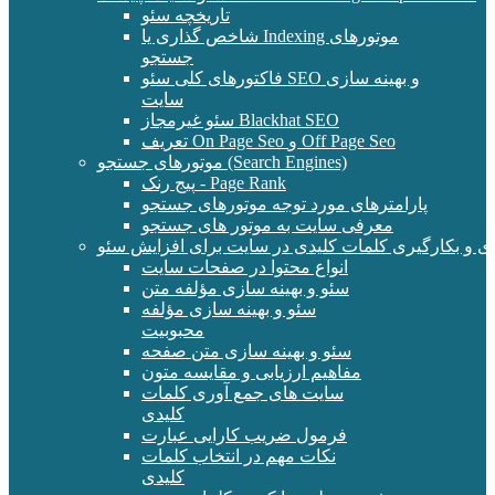
تاریخچه سئو
شاخص گذاری یا Indexing موتورهای
جستجو
فاکتورهای کلی سئو SEO و بهینه سازی
سایت
سئو غیرمجاز Blackhat SEO
تعریف On Page Seo و Off Page Seo
موتورهای جستجو (Search Engines)
پیج رنک - Page Rank
پارامترهای مورد توجه موتورهای جستجو
معرفی سایت به موتور های جستجو
ی و بکارگیری کلمات کلیدی در سایت برای افزایش سئو
انواع محتوا در صفحات سایت
سئو و بهینه سازی مؤلفه متن
سئو و بهینه سازی مؤلفه
محبوبیت
سئو و بهینه سازی متن صفحه
مفاهیم ارزیابی و مقایسه متون
سایت های جمع آوری کلمات
کلیدی
فرمول ضریب کارایی عبارت
نکات مهم در انتخاب کلمات
کلیدی