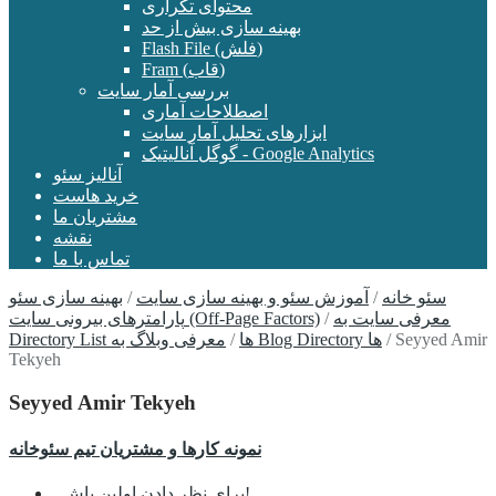
محتوای تکراری
بهینه سازی بیش از حد
Flash File (فلش)
Fram (قاب)
بررسی آمار سایت
اصطلاحات آماری
ابزارهای تحلیل آمار سایت
گوگل آنالیتیک - Google Analytics
آنالیز سئو
خرید هاست
مشتریان ما
نقشه
تماس با ما
سئو خانه
/
آموزش سئو و بهینه سازی سایت
/
بهینه سازی سئو
معرفی سایت به
/
پارامترهای بیرونی سایت (Off-Page Factors)
Seyyed Amir
/
معرفی وبلاگ به Blog Directory ها
Directory List ها
/
Tekyeh
Seyyed Amir Tekyeh
نمونه کارها و مشتریان تیم سئوخانه
برای نظر دادن اولین باش!