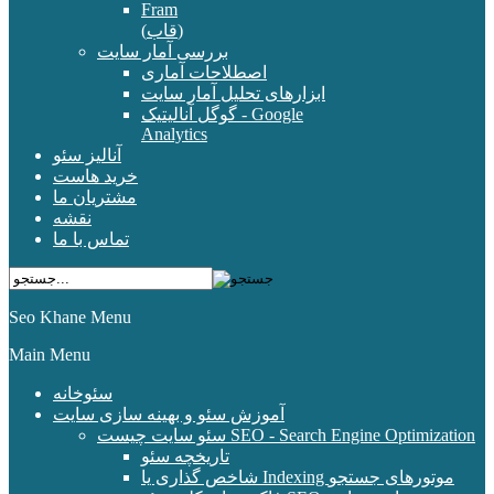
Fram
(قاب)
بررسی آمار سایت
اصطلاحات آماری
ابزارهای تحلیل آمار سایت
گوگل آنالیتیک - Google
Analytics
آنالیز سئو
خرید هاست
مشتریان ما
نقشه
تماس با ما
Seo Khane Menu
Main Menu
سئوخانه
آموزش سئو و بهینه سازی سایت
سئو سایت چیست SEO - Search Engine Optimization
تاریخچه سئو
شاخص گذاری یا Indexing موتورهای جستجو