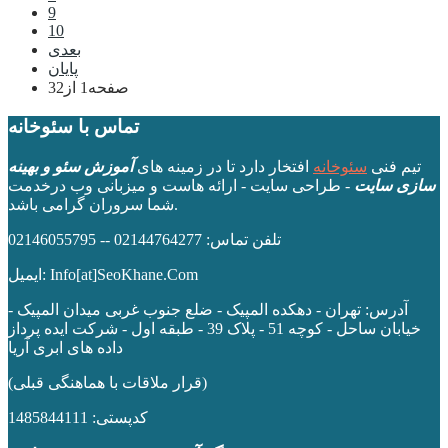
9
10
بعدی
پایان
صفحه1 از32
تماس با سئوخانه
تیم فنی
سئوخانه
افتخار دارد تا در زمینه های
آموزش سئو و بهینه
سازی سایت
- طراحی سایت - ارائه هاست و میزبانی وب درخدمت
شما سروران گرامی باشد.
تلفن تماس: 02144764277 -- 02146055795
ایمیل: Info[at]SeoKhane.Com
آدرس:
تهران - دهکده المپیک - ضلع جنوب غربی میدان المپیک -
خیابان ساحل - کوچه 51 - پلاک 39 - طبقه اول
- شرکت ایده پرداز
داده های ابری آریا
(قرار ملاقات با هماهنگی قبلی)
کدپستی: 1485844111