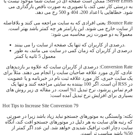
Server Errors: ممکن است صفحه ای در سایت شما موجود نیست یا
به درستی کار نمی کند، یا تصویری به صورت ناقص بارگذاری می
شود. خطاهایی با اعداد 200، 404 و 500 رخ می دهد.
Bounce Rate: یعنی افرادی که به سایت مراجعه می کنند و بلافاصله
از سایت خارج می شوند. این پارامتر هر چه کمتر باشد بهتر است.
معمولاً به دو صورت زیر محاسبه می شود:
درصدی از کاربران که تنها یک صفحه از سایت را می بینند.
درصدی از کاربران که زمان کمی در سایت می مانند، به طور
معمول 5 ثانیه یا کمتر
Conversion Rate: درصدی از کاربران سایت که علاوه بر بازدیدهای
عادی، کاری مورد علاقه صاحبان سایت را انجام می دهند. مثلاً برای
یک سایت خبری، کار مورد علاقه ثبت نام در خبرنامه و یا عضویت
در RSS آن است. اگر 100 بیننده به سایتی مراجعه کنند و تنها یک
فرم تماس پرشود، نرخ تبدیل 1% است. در مقاله ی زیر روش های
بسیاری برای افزایش نرخ تبدیل آمده است:
79 Hot Tips to Increase Site Conversion
نکته: وابستگی به موتورهای جستجو نباید زیاد باشد زیرا در صورتی
که رتبه های سایت به هر دلیل در موتورهای جستجو افت کند، آنگاه
سایت دچار افت ترافیک شدیدی خواهد شد. این عدد اگر کمتر از
50% باشد مناسب تر است.