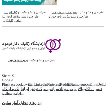
طراحی و سئو سایت
سوله سازی صارمی
طراحی و سئو سایت
وکیل ایرانی
طراحی و سئو سایت
تات خودرو
طراحی و
سئو سایت
آیت الله
صافی گلپایگانی
طراحی و سئو سایت
پروفسور فرهود
Share
X
Google
Plus
Facebook
Twitter
Linkedin
Pinterest
Reddit
Stumbleupon
Digg
Delic
فیس نما
کلوب
بالاترین
هم میهن
افسران
من میگم
توئیتر ایرانی
لینک پد
لینکام
ادامه مطلب...
ابزارهای تحلیل آمار سایت