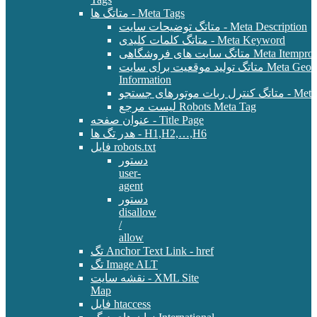
متاتگ ها - Meta Tags
متاتگ توضیحات سایت - Meta Description
متاتگ کلمات کلیدی - Meta Keyword
Meta Itemprop - E-Commer
متاتگ تولید موقعیت برای سایت Meta Geo - Location
Information
 - Meta Robots Tag
لیست مرجع Robots Meta Tag
عنوان صفحه - Title Page
هدر تگ ها - H1,H2,…,H6
فایل robots.txt
دستور
user-
agent
دستور
disallow
/
allow
تگ Anchor Text Link - href
تگ Image ALT
نقشه سایت - XML Site
Map
فایل htaccess