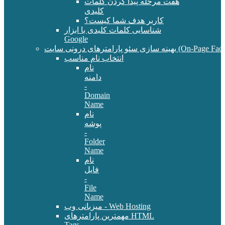
هفت مرحله پیدا کردن کلمات
کلیدی
کاربر هدف شما کیست؟
شناسایی کلمات کلیدی با ابزار
Google
سئو پارامترهای درونی سایت (On-Page Factors)
انتخاب نام مناسب
نام
دامنه
-
Domain
Name
نام
پوشه
-
Folder
Name
نام
فایل
-
File
Name
میزبانی وب - Web Hosting
مهمترین پارامترهای HTML
Tags