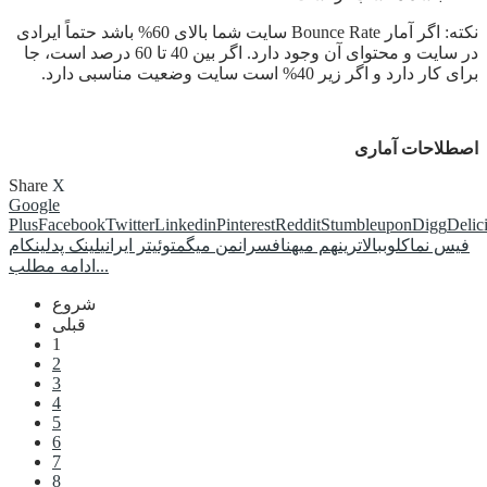
نکته: اگر آمار Bounce Rate سایت شما بالای 60% باشد حتماً ایرادی
در سایت و محتوای آن وجود دارد. اگر بین 40 تا 60 درصد است، جا
برای کار دارد و اگر زیر 40% است سایت وضعیت مناسبی دارد.
اصطلاحات آماری
Share
X
Google
Plus
Facebook
Twitter
Linkedin
Pinterest
Reddit
Stumbleupon
Digg
Delic
فیس نما
کلوب
بالاترین
هم میهن
افسران
من میگم
توئیتر ایرانی
لینک پد
لینکام
ادامه مطلب...
شروع
قبلی
1
2
3
4
5
6
7
8