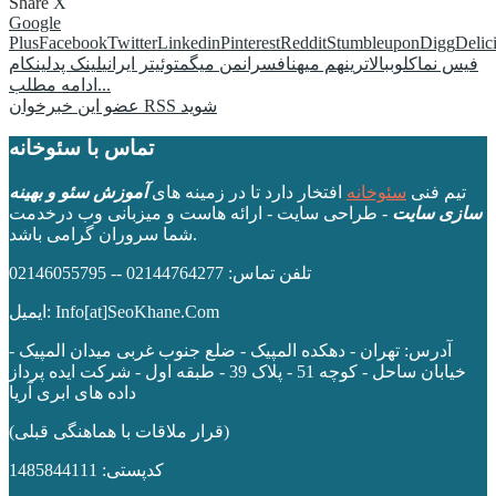
Share
X
Google
Plus
Facebook
Twitter
Linkedin
Pinterest
Reddit
Stumbleupon
Digg
Delic
فیس نما
کلوب
بالاترین
هم میهن
افسران
من میگم
توئیتر ایرانی
لینک پد
لینکام
ادامه مطلب...
عضو این خبرخوان RSS شوید
تماس با سئوخانه
تیم فنی
سئوخانه
افتخار دارد تا در زمینه های
آموزش سئو و بهینه
سازی سایت
- طراحی سایت - ارائه هاست و میزبانی وب درخدمت
شما سروران گرامی باشد.
تلفن تماس: 02144764277 -- 02146055795
ایمیل: Info[at]SeoKhane.Com
آدرس:
تهران - دهکده المپیک - ضلع جنوب غربی میدان المپیک -
خیابان ساحل - کوچه 51 - پلاک 39 - طبقه اول
- شرکت ایده پرداز
داده های ابری آریا
(قرار ملاقات با هماهنگی قبلی)
کدپستی: 1485844111