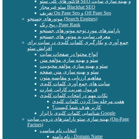
فاکتورهای کلی سئو SEO و بهینه سازی سایت
سئو غیرمجاز Blackhat SEO
تعریف On Page Seo و Off Page Seo
موتورهای جستجو (Search Engines)
پیج رنک - Page Rank
پارامترهای مورد توجه موتورهای جستجو
معرفی سایت به موتور های جستجو
جمع آوری و بکارگیری کلمات کلیدی در سایت برای
افزایش سئو
انواع محتوا در صفحات سایت
سئو و بهینه سازی مؤلفه متن
سئو و بهینه سازی مؤلفه محبوبیت
سئو و بهینه سازی متن صفحه
مفاهیم ارزیابی و مقایسه متون
سایت های جمع آوری کلمات کلیدی
فرمول ضریب کارایی عبارت
نکات مهم در انتخاب کلمات کلیدی
هفت مرحله پیدا کردن کلمات کلیدی
کاربر هدف شما کیست؟
شناسایی کلمات کلیدی با ابزار Google
بهینه سازی سئو پارامترهای درونی سایت (On-Page
Factors)
انتخاب نام مناسب
نام دامنه - Domain Name