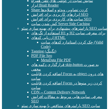
نمایش سایت در گوشی های تلفن همراه
ابزار Brail Reader
Share کردن تصاویر، ویدئو و اسلایدها
ابزارهای کاربردی برای افزایش SEO
سایت های کاربردی برای افزایش SEO
کش شدن سایت Server Side Caching
پارامترهای پیشنهادی برای بهینه سازی سئو SEO سایت
استفاده از تگ های H1 و H2 برای معرفی سایت
ارزیابی کدهای HTML
چک کردن استاندارد کدهای سایت (Valid
Code)
Tagging (تگینگ)
PDF File Seo
MetaData File PDF
قرارگذاری دکمه های skip-button به صورت
مخفی
اضافه کردن قابلیت Focus به object های درون
سایت
اضافه کردن قابلیت Focus کردن زیر منوها در
سایت
CDN -- Content Delivery Network
معرفی سایت هایی مربوط به مقالات افزایش
SEO
پارامترهای متناقص با بهینه سازی سئو SEO سایت