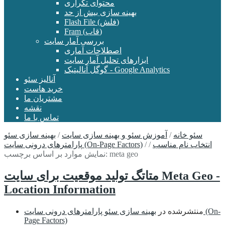
محتوای تکراری
بهینه سازی بیش از حد
Flash File (فلش)
Fram (قاب)
بررسی آمار سایت
اصطلاحات آماری
ابزارهای تحلیل آمار سایت
گوگل آنالیتیک - Google Analytics
آنالیز سئو
خرید هاست
مشتریان ما
نقشه
تماس با ما
سئو خانه
/
آموزش سئو و بهینه سازی سایت
/
بهینه سازی سئو
انتخاب نام مناسب
/
/
پارامترهای درونی سایت (On-Page Factors)
نمایش موارد بر اساس برچسب: meta geo
متاتگ تولید موقعیت برای سایت Meta Geo -
Location Information
منتشرشده در
بهینه سازی سئو پارامترهای درونی سایت (On-
Page Factors)