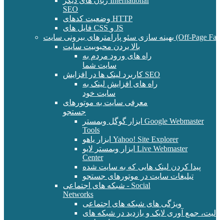
زبان های دیگر International
SEO
وضعیت کدهای HTTP
فایل های CSS و JS
و پارامترهای بیرونی سایت (Off-Page Factors)
بالا بردن محبوبیت سایت
راه های ورود مردم به
سایت شما
کاربرد لینک ها در افزایش SEO
راه های افزایش لینک به
سایت خود
معرفی سایت به موتورهای
جستجو
ابزار گوگل وبمستر Google Webmaster
Tools
ابزار یاهو Yahoo! Site Explorer
ابزار وبمستر لایو Live Webmaster
Center
پیدا کردن لینک هایی که به سایت شده
تبلیغات سایت در موتورهای جستجو
شبکه های اجتماعی - Social
Networks
ویژگی های شبکه های اجتماعی
الیت، جمع آوری لایک و بازدید در شبکه های