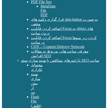
PDF File Seo
MetaData
File
PDF
قرارگذاری دکمه های skip-button به صورت
مخفی
اضافه کردن قابلیت Focus به object های
درون سایت
اضافه کردن قابلیت Focus کردن زیر منوها
در سایت
CDN -- Content Delivery Network
معرفی سایت هایی مربوط به مقالات
افزایش SEO
پارامترهای متناقص با بهینه سازی سئو SEO سایت
محتوای
تکراری
بهینه
سازی
بیش
از
حد
Flash
File
(فلش)