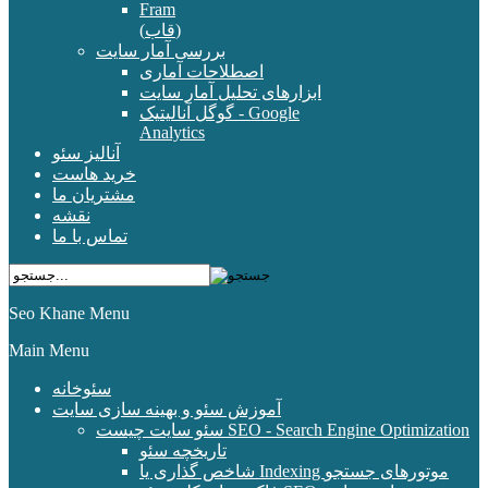
Fram
(قاب)
بررسی آمار سایت
اصطلاحات آماری
ابزارهای تحلیل آمار سایت
گوگل آنالیتیک - Google
Analytics
آنالیز سئو
خرید هاست
مشتریان ما
نقشه
تماس با ما
Seo Khane Menu
Main Menu
سئوخانه
آموزش سئو و بهینه سازی سایت
سئو سایت چیست SEO - Search Engine Optimization
تاریخچه سئو
شاخص گذاری یا Indexing موتورهای جستجو