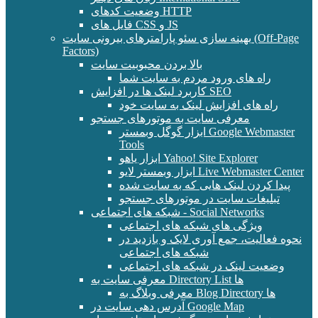
وضعیت کدهای HTTP
فایل های CSS و JS
بهینه سازی سئو پارامترهای بیرونی سایت (Off-Page
Factors)
بالا بردن محبوبیت سایت
راه های ورود مردم به سایت شما
کاربرد لینک ها در افزایش SEO
راه های افزایش لینک به سایت خود
معرفی سایت به موتورهای جستجو
ابزار گوگل وبمستر Google Webmaster
Tools
ابزار یاهو Yahoo! Site Explorer
ابزار وبمستر لایو Live Webmaster Center
پیدا کردن لینک هایی که به سایت شده
تبلیغات سایت در موتورهای جستجو
شبکه های اجتماعی - Social Networks
ویژگی های شبکه های اجتماعی
نحوه فعالیت، جمع آوری لایک و بازدید در
شبکه های اجتماعی
وضعیت لینک در شبکه های اجتماعی
معرفی سایت به Directory List ها
معرفی وبلاگ به Blog Directory ها
آدرس دهی سایت در Google Map