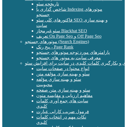
تاریخچه سئو
شاخص گذاری یا Indexing موتورهای
جستجو
فاکتورهای کلی سئو SEO و بهینه سازی
سایت
سئو غیرمجاز Blackhat SEO
تعریف On Page Seo و Off Page Seo
موتورهای جستجو (Search Engines)
پیج رنک - Page Rank
پارامترهای مورد توجه موتورهای جستجو
معرفی سایت به موتور های جستجو
ی و بکارگیری کلمات کلیدی در سایت برای افزایش سئو
انواع محتوا در صفحات سایت
سئو و بهینه سازی مؤلفه متن
سئو و بهینه سازی مؤلفه
محبوبیت
سئو و بهینه سازی متن صفحه
مفاهیم ارزیابی و مقایسه متون
سایت های جمع آوری کلمات
کلیدی
فرمول ضریب کارایی عبارت
نکات مهم در انتخاب کلمات
کلیدی