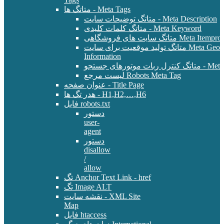
متاتگ ها - Meta Tags
متاتگ توضیحات سایت - Meta Description
متاتگ کلمات کلیدی - Meta Keyword
Meta Itemprop - E-Commer
متاتگ تولید موقعیت برای سایت Meta Geo - Location
Information
 - Meta Robots Tag
لیست مرجع Robots Meta Tag
عنوان صفحه - Title Page
هدر تگ ها - H1,H2,…,H6
فایل robots.txt
دستور
user-
agent
دستور
disallow
/
allow
تگ Anchor Text Link - href
تگ Image ALT
نقشه سایت - XML Site
Map
فایل htaccess