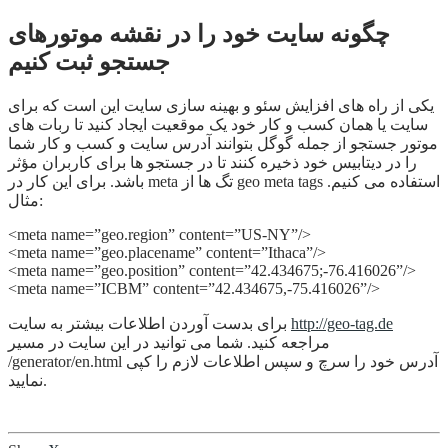
چگونه سایت خود را در نقشه موتورهای
جستجو ثبت کنیم
یکی از راه های افزایش سئو و بهینه سازی سایت این است که برای
سایت یا همان کسب و کار خود یک موقعیت ایجاد کنید تا ربات های
موتور جستجو از جمله گوگل بتوانند آدرس سایت و کسب و کار شما
را در دیتابیس خود ذخیره کنند تا در جستجو ها برای کاربران مؤثر
باشد. برای این کار در meta تگ ها از geo meta tags استفاده می کنیم.
مثال:
<meta name=”geo.region” content=”US-NY”/>
<meta name=”geo.placename” content=”Ithaca”/>
<meta name=”geo.position” content=”42.434675;-76.416026”/>
<meta name=”ICBM” content=”42.434675,-75.416026”/>
http://geo-tag.de
برای بدست آوردن اطلاعات بیشتر به سایت
مراجعه کنید. شما می توانید در این سایت در مسیر
/generator/en.html آدرس خود را سرچ و سپس اطلاعات لازم را کپی
نمایید.