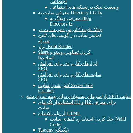
اجتماعی
وضعیت لینک در شبکه های اجتماعی
معرفی سایت به Directory List ها
معرفی وبلاگ به Blog
Directory ها
آدرس دهی سایت در Google Map
نمایش سایت در گوشی های تلفن
همراه
ابزار Brail Reader
Share کردن تصاویر، ویدئو و
اسلایدها
ابزارهای کاربردی برای افزایش
SEO
سایت های کاربردی برای افزایش
SEO
کش شدن سایت Server Side
Caching
پارامترهای پیشنهادی برای بهینه سازی سئو SEO سایت
استفاده از تگ های H1 و H2 برای معرفی
سایت
ارزیابی کدهای HTML
چک کردن استاندارد کدهای سایت (Valid
Code)
Tagging (تگینگ)