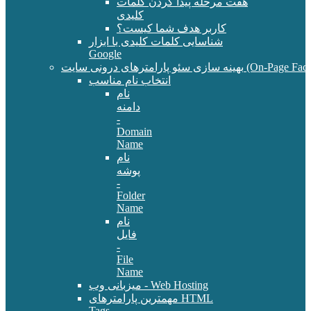
هفت مرحله پیدا کردن کلمات
کلیدی
کاربر هدف شما کیست؟
شناسایی کلمات کلیدی با ابزار
Google
سئو پارامترهای درونی سایت (On-Page Factors)
انتخاب نام مناسب
نام
دامنه
-
Domain
Name
نام
پوشه
-
Folder
Name
نام
فایل
-
File
Name
میزبانی وب - Web Hosting
مهمترین پارامترهای HTML
Tags