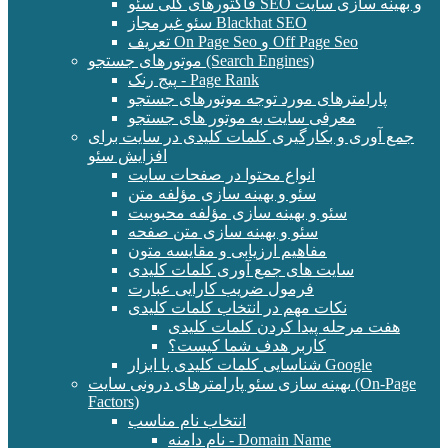
فاکتورهای کلی سئو SEO و بهینه سازی سایت
سئو غیرمجاز Blackhat SEO
تعریف On Page Seo و Off Page Seo
موتورهای جستجو (Search Engines)
پیج رنک - Page Rank
پارامترهای مورد توجه موتورهای جستجو
معرفی سایت به موتور های جستجو
جمع آوری و بکارگیری کلمات کلیدی در سایت برای
افزایش سئو
انواع محتوا در صفحات سایت
سئو و بهینه سازی مؤلفه متن
سئو و بهینه سازی مؤلفه محبوبیت
سئو و بهینه سازی متن صفحه
مفاهیم ارزیابی و مقایسه متون
سایت های جمع آوری کلمات کلیدی
فرمول ضریب کارایی عبارت
نکات مهم در انتخاب کلمات کلیدی
هفت مرحله پیدا کردن کلمات کلیدی
کاربر هدف شما کیست؟
شناسایی کلمات کلیدی با ابزار Google
بهینه سازی سئو پارامترهای درونی سایت (On-Page
Factors)
انتخاب نام مناسب
نام دامنه - Domain Name