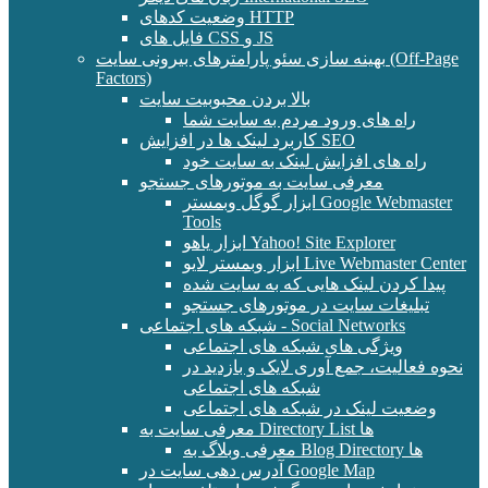
وضعیت کدهای HTTP
فایل های CSS و JS
بهینه سازی سئو پارامترهای بیرونی سایت (Off-Page
Factors)
بالا بردن محبوبیت سایت
راه های ورود مردم به سایت شما
کاربرد لینک ها در افزایش SEO
راه های افزایش لینک به سایت خود
معرفی سایت به موتورهای جستجو
ابزار گوگل وبمستر Google Webmaster
Tools
ابزار یاهو Yahoo! Site Explorer
ابزار وبمستر لایو Live Webmaster Center
پیدا کردن لینک هایی که به سایت شده
تبلیغات سایت در موتورهای جستجو
شبکه های اجتماعی - Social Networks
ویژگی های شبکه های اجتماعی
نحوه فعالیت، جمع آوری لایک و بازدید در
شبکه های اجتماعی
وضعیت لینک در شبکه های اجتماعی
معرفی سایت به Directory List ها
معرفی وبلاگ به Blog Directory ها
آدرس دهی سایت در Google Map