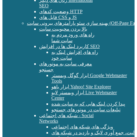
زبان های دیگر International
SEO
وضعیت کدهای HTTP
فایل های CSS و JS
و پارامترهای بیرونی سایت (Off-Page Factors)
بالا بردن محبوبیت سایت
راه های ورود مردم به
سایت شما
کاربرد لینک ها در افزایش SEO
راه های افزایش لینک به
سایت خود
معرفی سایت به موتورهای
جستجو
ابزار گوگل وبمستر Google Webmaster
Tools
ابزار یاهو Yahoo! Site Explorer
ابزار وبمستر لایو Live Webmaster
Center
پیدا کردن لینک هایی که به سایت شده
تبلیغات سایت در موتورهای جستجو
شبکه های اجتماعی - Social
Networks
ویژگی های شبکه های اجتماعی
الیت، جمع آوری لایک و بازدید در شبکه های