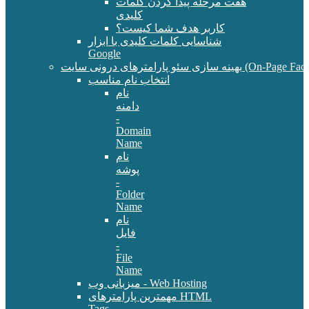
هفت مرحله پیدا کردن کلمات
کلیدی
کاربر هدف شما کیست؟
شناسایی کلمات کلیدی با ابزار
Google
سئو پارامترهای درونی سایت (On-Page Factors)
انتخاب نام مناسب
نام
دامنه
-
Domain
Name
نام
پوشه
-
Folder
Name
نام
فایل
-
File
Name
میزبانی وب - Web Hosting
مهمترین پارامترهای HTML
Tags