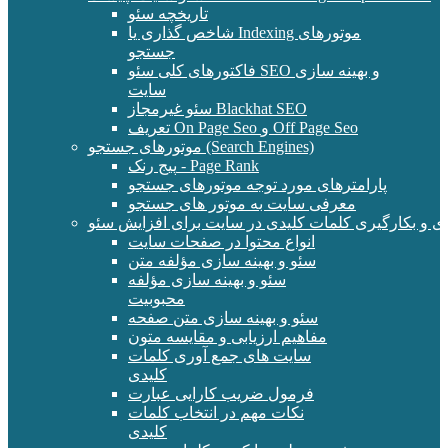
تاریخچه سئو
شاخص گذاری یا Indexing موتورهای
جستجو
فاکتورهای کلی سئو SEO و بهینه سازی
سایت
سئو غیرمجاز Blackhat SEO
تعریف On Page Seo و Off Page Seo
موتورهای جستجو (Search Engines)
پیج رنک - Page Rank
پارامترهای مورد توجه موتورهای جستجو
معرفی سایت به موتور های جستجو
ی و بکارگیری کلمات کلیدی در سایت برای افزایش سئو
انواع محتوا در صفحات سایت
سئو و بهینه سازی مؤلفه متن
سئو و بهینه سازی مؤلفه
محبوبیت
سئو و بهینه سازی متن صفحه
مفاهیم ارزیابی و مقایسه متون
سایت های جمع آوری کلمات
کلیدی
فرمول ضریب کارایی عبارت
نکات مهم در انتخاب کلمات
کلیدی