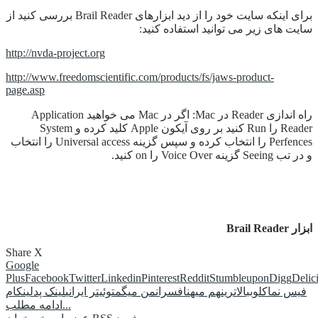
برای اینکه سایت خود را از دید ابزارهای Brail Reader بررسی کنید از
سایت های زیر می توانید استفاده کنید:
http://nvda-project.org
http://www.freedomscientific.com/products/fs/jaws-product-
page.asp
راه اندازی Reader در Mac: اگر در Mac می خواهید Application
Reader را Run کنید بر روی آیکون Apple کلید کرده و System
Perfences را انتخاب کرده و سپس گزینه Universal access را انتخاب
و در تب Seeing گزینه Voice Over را on کنید.
ابزار Brail Reader
Share
X
Google
Plus
Facebook
Twitter
Linkedin
Pinterest
Reddit
Stumbleupon
Digg
Delic
فیس نما
کلوب
بالاترین
هم میهن
افسران
من میگم
توئیتر ایرانی
لینک پد
لینکام
ادامه مطلب...