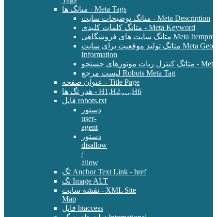
متاتگ ها - Meta Tags
متاتگ توضیحات سایت - Meta Description
متاتگ کلمات کلیدی - Meta Keyword
Meta Itemprop - E-Commer
متاتگ تولید موقعیت برای سایت Meta Geo - Location
Information
 - Meta Robots Tag
لیست مرجع Robots Meta Tag
عنوان صفحه - Title Page
هدر تگ ها - H1,H2,…,H6
فایل robots.txt
دستور
user-
agent
دستور
disallow
/
allow
تگ Anchor Text Link - href
تگ Image ALT
نقشه سایت - XML Site
Map
فایل htaccess