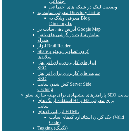
اجتماعی
وضعیت لینک در شبکه های اجتماعی
معرفی سایت به Directory List ها
معرفی وبلاگ به Blog
Directory ها
آدرس دهی سایت در Google Map
نمایش سایت در گوشی های تلفن
همراه
ابزار Brail Reader
Share کردن تصاویر، ویدئو و
اسلایدها
ابزارهای کاربردی برای افزایش
SEO
سایت های کاربردی برای افزایش
SEO
کش شدن سایت Server Side
Caching
پارامترهای پیشنهادی برای بهینه سازی سئو SEO سایت
استفاده از تگ های H1 و H2 برای معرفی
سایت
ارزیابی کدهای HTML
چک کردن استاندارد کدهای سایت (Valid
Code)
Tagging (تگینگ)