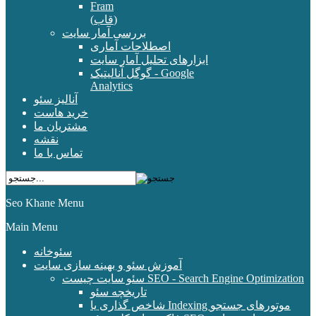
Fram
(قاب)
بررسی آمار سایت
اصطلاحات آماری
ابزارهای تحلیل آمار سایت
گوگل آنالیتیک - Google
Analytics
آنالیز سئو
خرید هاست
مشتریان ما
نقشه
تماس با ما
Seo Khane Menu
Main Menu
سئوخانه
آموزش سئو و بهینه سازی سایت
سئو سایت چیست SEO - Search Engine Optimization
تاریخچه سئو
شاخص گذاری یا Indexing موتورهای جستجو