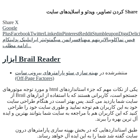
Share کردن تصاویر، ویدئو و اسلایدهای سایت
Share
X
Google
Plus
Facebook
Twitter
Linkedin
Pinterest
Reddit
Stumbleupon
Digg
Delic
فیس نما
کلوب
بالاترین
هم میهن
افسران
من میگم
توئیتر ایرانی
لینک پد
لینکام
ادامه مطلب...
ابزار Brail Reader
منتشرشده در
بهینه سازی سئو پارامترهای بیرونی سایت
(Off-Page Factores)
یکی از نکات مهم که جزء استانداردهای html و مورد توجه موتورهای
جستجو است، کاربرانی هستند که با استفاده از ابزارهای Brail از
سایت شما بازدید می کنند. پس بهتر است در هنگام طراحی سایت
خود به این کاربران هم توجه نمایید و طوری سایت خود را طراحی
کنید که این کاربران هم با مراجعه به سایت شما بتوانند بهترین و ایده
آل ترین بهره را ببرند.
طبق استانداردهایی که در بخش بهینه سازی پارامترهای درون
سایت گفته شد شما را به این ایده آل خواهد رساند.