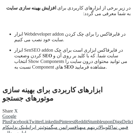
در زیر برخی از ابزارهای کاربردی برای
افزایش بهینه سازی سایت
به شما معرفی می گردد:
ابزار Webdeveloper addon در فایرفاکس را برای چک کردن
سایت خود نصب می کنیم.
ابزار SenSEO addon در فایرفاکس ابزاری است برای چک
سایت شما. که با کلید بر روی آن و
SEO
کردن وضعیت
انتخاب Show Components می توانید محتوای درون سایت را
مشاهده فرمایید.
SEO
نسبت به Component های
ابزارهای کاربردی برای بهینه سازی
موتورهای جستجو
Share
X
Google
Plus
Facebook
Twitter
Linkedin
Pinterest
Reddit
Stumbleupon
Digg
Delic
فیس نما
کلوب
بالاترین
هم میهن
افسران
من میگم
توئیتر ایرانی
لینک پد
لینکام
ادامه مطلب...