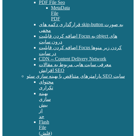
PDF File Seo
MetaData
File
PDF
قرارگذاری دکمه های skip-button به صورت
مخفی
اضافه کردن قابلیت Focus به object های
درون سایت
اضافه کردن قابلیت Focus کردن زیر منوها
در سایت
CDN -- Content Delivery Network
معرفی سایت هایی مربوط به مقالات
افزایش SEO
پارامترهای متناقص با بهینه سازی سئو SEO سایت
محتوای
تکراری
بهینه
سازی
بیش
از
حد
Flash
File
(فلش)