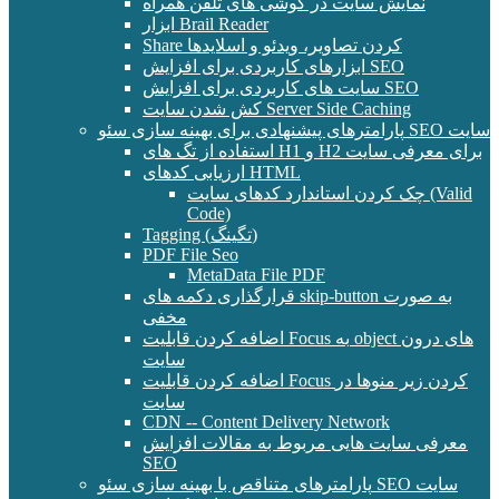
نمایش سایت در گوشی های تلفن همراه
ابزار Brail Reader
Share کردن تصاویر، ویدئو و اسلایدها
ابزارهای کاربردی برای افزایش SEO
سایت های کاربردی برای افزایش SEO
کش شدن سایت Server Side Caching
پارامترهای پیشنهادی برای بهینه سازی سئو SEO سایت
استفاده از تگ های H1 و H2 برای معرفی سایت
ارزیابی کدهای HTML
چک کردن استاندارد کدهای سایت (Valid
Code)
Tagging (تگینگ)
PDF File Seo
MetaData File PDF
قرارگذاری دکمه های skip-button به صورت
مخفی
اضافه کردن قابلیت Focus به object های درون
سایت
اضافه کردن قابلیت Focus کردن زیر منوها در
سایت
CDN -- Content Delivery Network
معرفی سایت هایی مربوط به مقالات افزایش
SEO
پارامترهای متناقص با بهینه سازی سئو SEO سایت