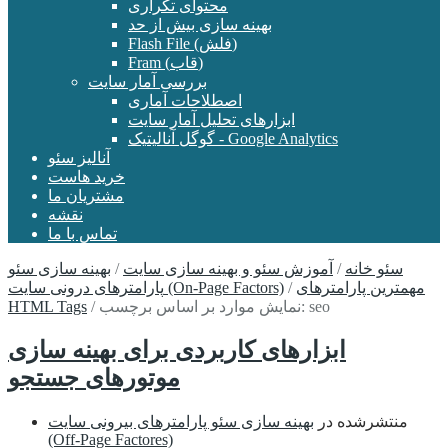
محتوای تکراری
بهینه سازی بیش از حد
Flash File (فلش)
Fram (قاب)
بررسی آمار سایت
اصطلاحات آماری
ابزارهای تحلیل آمار سایت
گوگل آنالیتیک - Google Analytics
آنالیز سئو
خرید هاست
مشتریان ما
نقشه
تماس با ما
سئو خانه
/
آموزش سئو و بهینه سازی سایت
/
بهینه سازی سئو
مهمترین پارامترهای
/
پارامترهای درونی سایت (On-Page Factors)
نمایش موارد بر اساس برچسب: seo
/
HTML Tags
ابزارهای کاربردی برای بهینه سازی
موتورهای جستجو
منتشرشده در
بهینه سازی سئو پارامترهای بیرونی سایت
(Off-Page Factores)