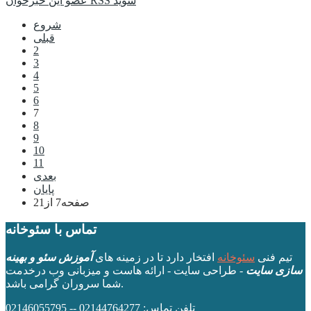
عضو این خبرخوان RSS شوید
شروع
قبلی
2
3
4
5
6
7
8
9
10
11
بعدی
پایان
صفحه7 از21
تماس با سئوخانه
تیم فنی
سئوخانه
افتخار دارد تا در زمینه های
آموزش سئو و بهینه
سازی سایت
- طراحی سایت - ارائه هاست و میزبانی وب درخدمت
شما سروران گرامی باشد.
تلفن تماس: 02144764277 -- 02146055795