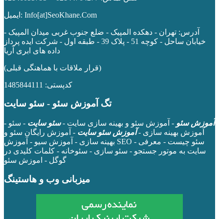
ایمیل: Info[at]SeoKhane.Com
آدرس:
تهران - دهکده المپیک - ضلع جنوب غربی میدان المپیک -
خیابان ساحل - کوچه 51 - پلاک 39 - طبقه اول
- شرکت ایده پرداز
داده های ابری آریا
(قرار ملاقات با هماهنگی قبلی)
کدپستی: 1485844111
تگ آموزش سئو - سئو سایت
آموزش سئو
- آموزش سئو و بهینه سازی سایت -
سئو سایت
- سئو -
آموزش بهینه سازی -
آموزش سئو سایت
- آموزش رایگان سئو و
بهینه سازی - آموزش سیو - آموزش SEO - سئو چیست - معرفی
سایت به موتور جستجو - سئو سازی - سئوخانه - کلمات کلیدی در
گوگل - اموزش سئو
میزبانی وب و هاستینگ