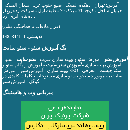
آدرس:
تهران - دهکده المپیک - ضلع جنوب غربی میدان المپیک -
خیابان ساحل - کوچه 51 - پلاک 39 - طبقه اول
- شرکت ایده پرداز
داده های ابری آریا
(قرار ملاقات با هماهنگی قبلی)
کدپستی: 1485844111
تگ آموزش سئو - سئو سایت
آموزش سئو
- آموزش سئو و بهینه سازی سایت -
سئو سایت
- سئو -
آموزش بهینه سازی -
آموزش سئو سایت
- آموزش رایگان سئو و
بهینه سازی - آموزش سیو - آموزش SEO - سئو چیست - معرفی
سایت به موتور جستجو - سئو سازی - سئوخانه - کلمات کلیدی در
گوگل - اموزش سئو
میزبانی وب و هاستینگ