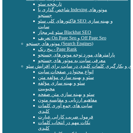
تاریخچه سئو
شاخص گذاری یا Indexing موتورهای
جستجو
فاکتورهای کلی سئو SEO و بهینه سازی
سایت
سئو غیرمجاز Blackhat SEO
تعریف On Page Seo و Off Page Seo
موتورهای جستجو (Search Engines)
پیج رنک - Page Rank
پارامترهای مورد توجه موتورهای جستجو
معرفی سایت به موتور های جستجو
ی و بکارگیری کلمات کلیدی در سایت برای افزایش سئو
انواع محتوا در صفحات سایت
سئو و بهینه سازی مؤلفه متن
سئو و بهینه سازی مؤلفه
محبوبیت
سئو و بهینه سازی متن صفحه
مفاهیم ارزیابی و مقایسه متون
سایت های جمع آوری کلمات
کلیدی
فرمول ضریب کارایی عبارت
نکات مهم در انتخاب کلمات
کلیدی