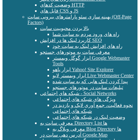
وضعیت کدهای HTTP
فایل های CSS و JS
بهینه سازی سئو پارامترهای بیرونی سایت (Off-Page
Factors)
بالا بردن محبوبیت سایت
راه های ورود مردم به سایت شما
کاربرد لینک ها در افزایش SEO
راه های افزایش لینک به سایت خود
معرفی سایت به موتورهای جستجو
ابزار گوگل وبمستر Google Webmaster
Tools
ابزار یاهو Yahoo! Site Explorer
ابزار وبمستر لایو Live Webmaster Center
پیدا کردن لینک هایی که به سایت شده
تبلیغات سایت در موتورهای جستجو
شبکه های اجتماعی - Social Networks
ویژگی های شبکه های اجتماعی
نحوه فعالیت، جمع آوری لایک و بازدید در
شبکه های اجتماعی
وضعیت لینک در شبکه های اجتماعی
معرفی سایت به Directory List ها
معرفی وبلاگ به Blog Directory ها
آدرس دهی سایت در Google Map