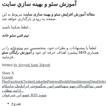
آموزش سئو و بهينه سازي سايت
مقاله آموزش افزایش سئو و بهینه سازی سایت
مربوط به اين
صفحه به زودي بارگذاري خواهد شد.
لطفا شکیبا باشيد...
تيم فني سئو خانه
لطفاً با پيشنهادات و نظرات خود، متخصصين تيم
سئوخانه
را در
همياري
آموزش رایگان سئو SEO
پيشبرد اهداف حرفه اي خود و
فرماييد.
Written
by Seyyed Amir Tekyeh
Share
X
Google
Plus
Facebook
Twitter
Linkedin
Pinterest
Reddit
Stumbleupon
Digg
Delic
فیس نما
کلوب
بالاترین
هم میهن
افسران
من میگم
توئیتر ایرانی
لینک پد
لینکام
ادامه مطلب...
عضو این خبرخوان RSS شوید
شروع