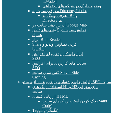
اجتماعی
وضعیت لینک در شبکه های اجتماعی
معرفی سایت به Directory List ها
معرفی وبلاگ به Blog
Directory ها
آدرس دهی سایت در Google Map
نمایش سایت در گوشی های تلفن
همراه
ابزار Brail Reader
Share کردن تصاویر، ویدئو و
اسلایدها
ابزارهای کاربردی برای افزایش
SEO
سایت های کاربردی برای افزایش
SEO
کش شدن سایت Server Side
Caching
پارامترهای پیشنهادی برای بهینه سازی سئو SEO سایت
استفاده از تگ های H1 و H2 برای معرفی
سایت
ارزیابی کدهای HTML
چک کردن استاندارد کدهای سایت (Valid
Code)
Tagging (تگینگ)