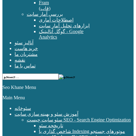
Fram
(قاب)
بررسی آمار سایت
اصطلاحات آماری
ابزارهای تحلیل آمار سایت
گوگل آنالیتیک - Google
Analytics
آنالیز سئو
خرید هاست
مشتریان ما
نقشه
تماس با ما
Seo Khane Menu
Main Menu
سئوخانه
آموزش سئو و بهینه سازی سایت
سئو سایت چیست SEO - Search Engine Optimization
تاریخچه سئو
شاخص گذاری یا Indexing موتورهای جستجو