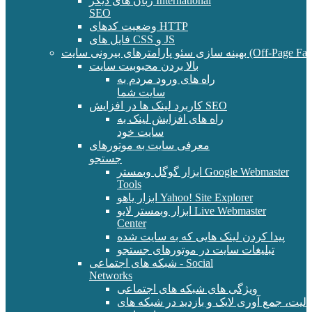
زبان های دیگر International
SEO
وضعیت کدهای HTTP
فایل های CSS و JS
و پارامترهای بیرونی سایت (Off-Page Factors)
بالا بردن محبوبیت سایت
راه های ورود مردم به
سایت شما
کاربرد لینک ها در افزایش SEO
راه های افزایش لینک به
سایت خود
معرفی سایت به موتورهای
جستجو
ابزار گوگل وبمستر Google Webmaster
Tools
ابزار یاهو Yahoo! Site Explorer
ابزار وبمستر لایو Live Webmaster
Center
پیدا کردن لینک هایی که به سایت شده
تبلیغات سایت در موتورهای جستجو
شبکه های اجتماعی - Social
Networks
ویژگی های شبکه های اجتماعی
الیت، جمع آوری لایک و بازدید در شبکه های