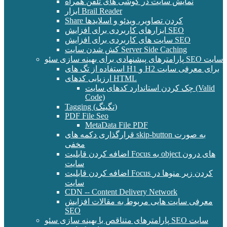
نمایش سایت در گوشی های تلفن همراه
ابزار Brail Reader
Share کردن تصاویر، ویدئو و اسلایدها
ابزارهای کاربردی برای افزایش SEO
سایت های کاربردی برای افزایش SEO
کش شدن سایت Server Side Caching
پارامترهای پیشنهادی برای بهینه سازی سئو SEO سایت
استفاده از تگ های H1 و H2 برای معرفی سایت
ارزیابی کدهای HTML
چک کردن استاندارد کدهای سایت (Valid
Code)
Tagging (تگینگ)
PDF File Seo
MetaData File PDF
قرارگذاری دکمه های skip-button به صورت
مخفی
اضافه کردن قابلیت Focus به object های درون
سایت
اضافه کردن قابلیت Focus کردن زیر منوها در
سایت
CDN -- Content Delivery Network
معرفی سایت هایی مربوط به مقالات افزایش
SEO
پارامترهای متناقص با بهینه سازی سئو SEO سایت