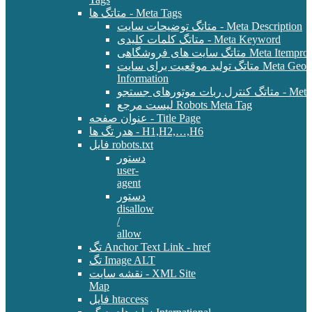
متاتگ ها - Meta Tags
متاتگ توضیحات سایت - Meta Description
متاتگ کلمات کلیدی - Meta Keyword
Meta Itemprop - E-Commer
متاتگ تولید موقعیت برای سایت Meta Geo - Location
Information
 - Meta Robots Tag
لیست مرجع Robots Meta Tag
عنوان صفحه - Title Page
هدر تگ ها - H1,H2,…,H6
فایل robots.txt
دستور
user-
agent
دستور
disallow
/
allow
تگ Anchor Text Link - href
تگ Image ALT
نقشه سایت - XML Site
Map
فایل htaccess