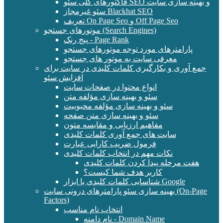
فاکتورهای کلی سئو SEO و بهینه سازی سایت
سئو غیرمجاز Blackhat SEO
تعریف On Page Seo و Off Page Seo
موتورهای جستجو (Search Engines)
پیج رنک - Page Rank
پارامترهای مورد توجه موتورهای جستجو
معرفی سایت به موتور های جستجو
جمع آوری و بکارگیری کلمات کلیدی در سایت برای
افزایش سئو
انواع محتوا در صفحات سایت
سئو و بهینه سازی مؤلفه متن
سئو و بهینه سازی مؤلفه محبوبیت
سئو و بهینه سازی متن صفحه
مفاهیم ارزیابی و مقایسه متون
سایت های جمع آوری کلمات کلیدی
فرمول ضریب کارایی عبارت
نکات مهم در انتخاب کلمات کلیدی
هفت مرحله پیدا کردن کلمات کلیدی
کاربر هدف شما کیست؟
شناسایی کلمات کلیدی با ابزار Google
بهینه سازی سئو پارامترهای درونی سایت (On-Page
Factors)
انتخاب نام مناسب
نام دامنه - Domain Name