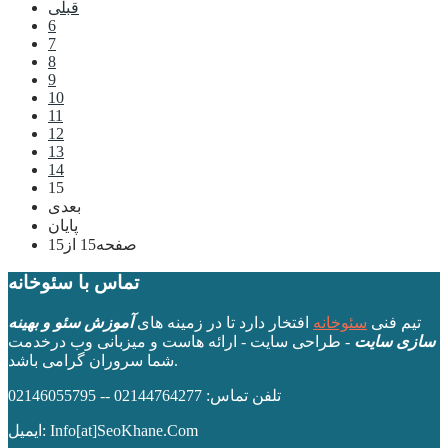
قبلی
6
7
8
9
10
11
12
13
14
15
بعدی
پایان
صفحه15 از15
تماس با سئوخانه
تیم فنی
سئوخانه
افتخار دارد تا در زمینه های
آموزش سئو و بهینه
سازی سایت
- طراحی سایت - ارائه هاست و میزبانی وب درخدمت
شما سروران گرامی باشد.
تلفن تماس: 02144764277 -- 02146055795
ایمیل: Info[at]SeoKhane.Com