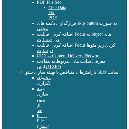
PDF File Seo
MetaData
File
PDF
قرارگذاری دکمه های skip-button به صورت
مخفی
اضافه کردن قابلیت Focus به object های
درون سایت
اضافه کردن قابلیت Focus کردن زیر منوها
در سایت
CDN -- Content Delivery Network
معرفی سایت هایی مربوط به مقالات
افزایش SEO
پارامترهای متناقص با بهینه سازی سئو SEO سایت
محتوای
تکراری
بهینه
سازی
بیش
از
حد
Flash
File
(فلش)