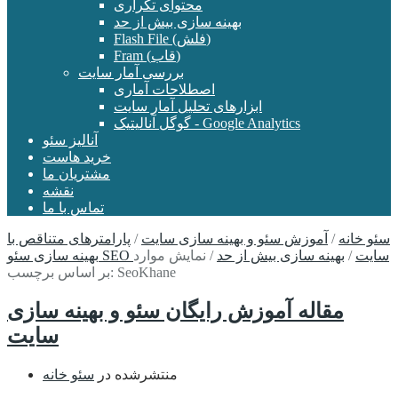
محتوای تکراری
بهینه سازی بیش از حد
Flash File (فلش)
Fram (قاب)
بررسی آمار سایت
اصطلاحات آماری
ابزارهای تحلیل آمار سایت
گوگل آنالیتیک - Google Analytics
آنالیز سئو
خرید هاست
مشتریان ما
نقشه
تماس با ما
سئو خانه
/
آموزش سئو و بهینه سازی سایت
/
پارامترهای متناقص با
بهینه سازی سئو SEO سایت
/
بهینه سازی بیش از حد
/
نمایش موارد
بر اساس برچسب: SeoKhane
مقاله آموزش رایگان سئو و بهینه سازی
سایت
منتشرشده در
سئو خانه