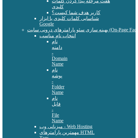
هفت مرحله پیدا کردن کلمات
کلیدی
کاربر هدف شما کیست؟
شناسایی کلمات کلیدی با ابزار
Google
سئو پارامترهای درونی سایت (On-Page Factors)
انتخاب نام مناسب
نام
دامنه
-
Domain
Name
نام
پوشه
-
Folder
Name
نام
فایل
-
File
Name
میزبانی وب - Web Hosting
مهمترین پارامترهای HTML
Tags