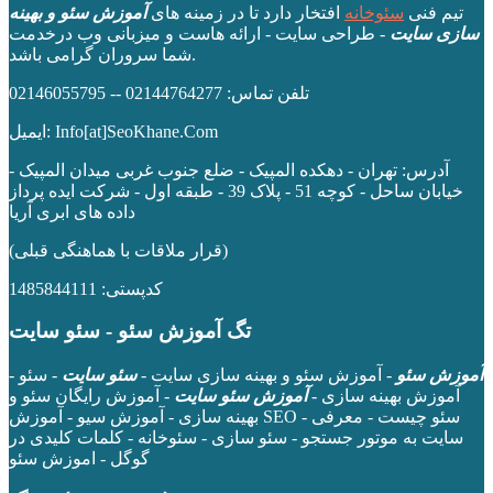
تیم فنی
سئوخانه
افتخار دارد تا در زمینه های
آموزش سئو و بهینه
سازی سایت
- طراحی سایت - ارائه هاست و میزبانی وب درخدمت
شما سروران گرامی باشد.
تلفن تماس: 02144764277 -- 02146055795
ایمیل: Info[at]SeoKhane.Com
آدرس:
تهران - دهکده المپیک - ضلع جنوب غربی میدان المپیک -
خیابان ساحل - کوچه 51 - پلاک 39 - طبقه اول
- شرکت ایده پرداز
داده های ابری آریا
(قرار ملاقات با هماهنگی قبلی)
کدپستی: 1485844111
تگ آموزش سئو - سئو سایت
آموزش سئو
- آموزش سئو و بهینه سازی سایت -
سئو سایت
- سئو -
آموزش بهینه سازی -
آموزش سئو سایت
- آموزش رایگان سئو و
بهینه سازی - آموزش سیو - آموزش SEO - سئو چیست - معرفی
سایت به موتور جستجو - سئو سازی - سئوخانه - کلمات کلیدی در
گوگل - اموزش سئو