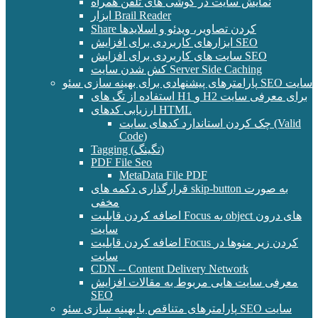
نمایش سایت در گوشی های تلفن همراه
ابزار Brail Reader
Share کردن تصاویر، ویدئو و اسلایدها
ابزارهای کاربردی برای افزایش SEO
سایت های کاربردی برای افزایش SEO
کش شدن سایت Server Side Caching
پارامترهای پیشنهادی برای بهینه سازی سئو SEO سایت
استفاده از تگ های H1 و H2 برای معرفی سایت
ارزیابی کدهای HTML
چک کردن استاندارد کدهای سایت (Valid
Code)
Tagging (تگینگ)
PDF File Seo
MetaData File PDF
قرارگذاری دکمه های skip-button به صورت
مخفی
اضافه کردن قابلیت Focus به object های درون
سایت
اضافه کردن قابلیت Focus کردن زیر منوها در
سایت
CDN -- Content Delivery Network
معرفی سایت هایی مربوط به مقالات افزایش
SEO
پارامترهای متناقص با بهینه سازی سئو SEO سایت