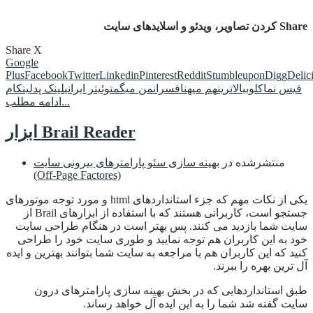
Share کردن تصاویر، ویدئو و اسلایدهای سایت
Share
X
Google
Plus
Facebook
Twitter
Linkedin
Pinterest
Reddit
Stumbleupon
Digg
Delic
فیس نما
کلوب
بالاترین
هم میهن
افسران
من میگم
توئیتر ایرانی
لینک پد
لینکام
ادامه مطلب...
ابزار Brail Reader
منتشرشده در
بهینه سازی سئو پارامترهای بیرونی سایت
(Off-Page Factores)
یکی از نکات مهم که جزء استانداردهای html و مورد توجه موتورهای
جستجو است، کاربرانی هستند که با استفاده از ابزارهای Brail از
سایت شما بازدید می کنند. پس بهتر است در هنگام طراحی سایت
خود به این کاربران هم توجه نمایید و طوری سایت خود را طراحی
کنید که این کاربران هم با مراجعه به سایت شما بتوانند بهترین و ایده
آل ترین بهره را ببرند.
طبق استانداردهایی که در بخش بهینه سازی پارامترهای درون
سایت گفته شد شما را به این ایده آل خواهد رساند.