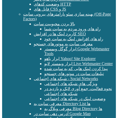
وضعیت کدهای HTTP
فایل های CSS و JS
بهینه سازی سئو پارامترهای بیرونی سایت (Off-Page
Factors)
بالا بردن محبوبیت سایت
راه های ورود مردم به سایت شما
کاربرد لینک ها در افزایش SEO
راه های افزایش لینک به سایت خود
معرفی سایت به موتورهای جستجو
ابزار گوگل وبمستر Google Webmaster
Tools
ابزار یاهو Yahoo! Site Explorer
ابزار وبمستر لایو Live Webmaster Center
پیدا کردن لینک هایی که به سایت شده
تبلیغات سایت در موتورهای جستجو
شبکه های اجتماعی - Social Networks
ویژگی های شبکه های اجتماعی
نحوه فعالیت، جمع آوری لایک و بازدید در
شبکه های اجتماعی
وضعیت لینک در شبکه های اجتماعی
معرفی سایت به Directory List ها
معرفی وبلاگ به Blog Directory ها
آدرس دهی سایت در Google Map