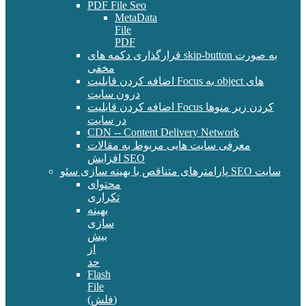
PDF File Seo
MetaData
File
PDF
قرارگذاری دکمه های skip-button به صورت
مخفی
اضافه کردن قابلیت Focus به object های
درون سایت
اضافه کردن قابلیت Focus کردن زیر منوها
در سایت
CDN -- Content Delivery Network
معرفی سایت هایی مربوط به مقالات
افزایش SEO
پارامترهای متناقص با بهینه سازی سئو SEO سایت
محتوای
تکراری
بهینه
سازی
بیش
از
حد
Flash
File
(فلش)