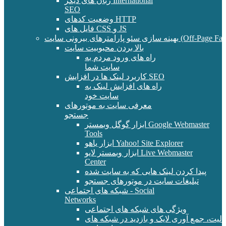
زبان های دیگر International
SEO
وضعیت کدهای HTTP
فایل های CSS و JS
و پارامترهای بیرونی سایت (Off-Page Factors)
بالا بردن محبوبیت سایت
راه های ورود مردم به
سایت شما
کاربرد لینک ها در افزایش SEO
راه های افزایش لینک به
سایت خود
معرفی سایت به موتورهای
جستجو
ابزار گوگل وبمستر Google Webmaster
Tools
ابزار یاهو Yahoo! Site Explorer
ابزار وبمستر لایو Live Webmaster
Center
پیدا کردن لینک هایی که به سایت شده
تبلیغات سایت در موتورهای جستجو
شبکه های اجتماعی - Social
Networks
ویژگی های شبکه های اجتماعی
الیت، جمع آوری لایک و بازدید در شبکه های