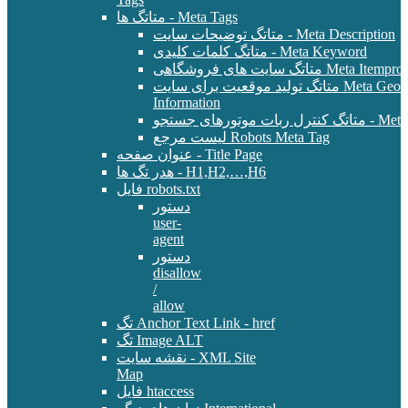
متاتگ ها - Meta Tags
متاتگ توضیحات سایت - Meta Description
متاتگ کلمات کلیدی - Meta Keyword
Meta Itemprop - E-Commer
متاتگ تولید موقعیت برای سایت Meta Geo - Location
Information
 - Meta Robots Tag
لیست مرجع Robots Meta Tag
عنوان صفحه - Title Page
هدر تگ ها - H1,H2,…,H6
فایل robots.txt
دستور
user-
agent
دستور
disallow
/
allow
تگ Anchor Text Link - href
تگ Image ALT
نقشه سایت - XML Site
Map
فایل htaccess