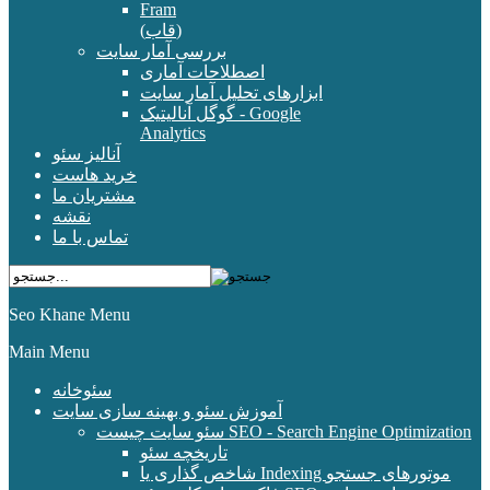
Fram
(قاب)
بررسی آمار سایت
اصطلاحات آماری
ابزارهای تحلیل آمار سایت
گوگل آنالیتیک - Google
Analytics
آنالیز سئو
خرید هاست
مشتریان ما
نقشه
تماس با ما
Seo Khane Menu
Main Menu
سئوخانه
آموزش سئو و بهینه سازی سایت
سئو سایت چیست SEO - Search Engine Optimization
تاریخچه سئو
شاخص گذاری یا Indexing موتورهای جستجو