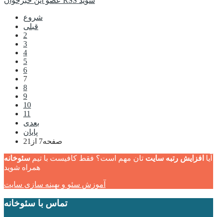
عضو این خبرخوان RSS شوید
شروع
قبلی
2
3
4
5
6
7
8
9
10
11
بعدی
پایان
صفحه7 از21
آیا
افزایش رتبه سایت
تان مهم است؟ فقط کافیست با تیم
سئوخانه
همراه شوید
آموزش سئو و بهینه سازی سایت
تماس با سئوخانه