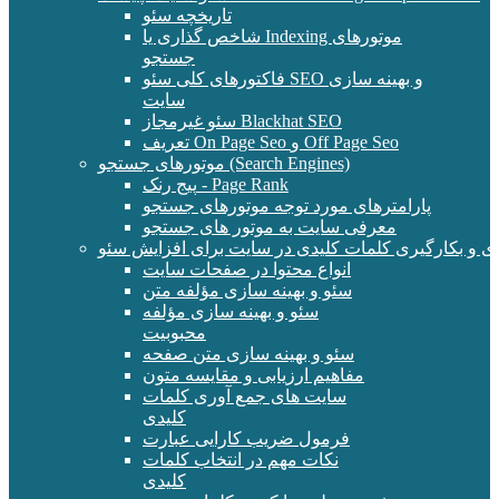
تاریخچه سئو
شاخص گذاری یا Indexing موتورهای
جستجو
فاکتورهای کلی سئو SEO و بهینه سازی
سایت
سئو غیرمجاز Blackhat SEO
تعریف On Page Seo و Off Page Seo
موتورهای جستجو (Search Engines)
پیج رنک - Page Rank
پارامترهای مورد توجه موتورهای جستجو
معرفی سایت به موتور های جستجو
ی و بکارگیری کلمات کلیدی در سایت برای افزایش سئو
انواع محتوا در صفحات سایت
سئو و بهینه سازی مؤلفه متن
سئو و بهینه سازی مؤلفه
محبوبیت
سئو و بهینه سازی متن صفحه
مفاهیم ارزیابی و مقایسه متون
سایت های جمع آوری کلمات
کلیدی
فرمول ضریب کارایی عبارت
نکات مهم در انتخاب کلمات
کلیدی