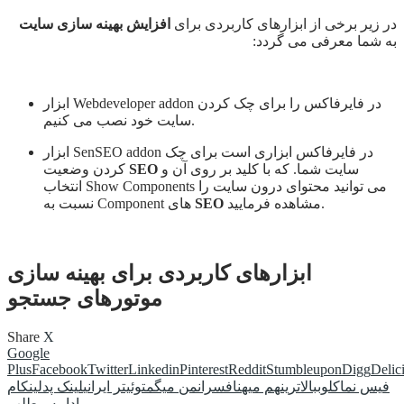
در زیر برخی از ابزارهای کاربردی برای
افزایش بهینه سازی سایت
به شما معرفی می گردد:
ابزار Webdeveloper addon در فایرفاکس را برای چک کردن
سایت خود نصب می کنیم.
ابزار SenSEO addon در فایرفاکس ابزاری است برای چک
سایت شما. که با کلید بر روی آن و
SEO
کردن وضعیت
انتخاب Show Components می توانید محتوای درون سایت را
مشاهده فرمایید.
SEO
نسبت به Component های
ابزارهای کاربردی برای بهینه سازی
موتورهای جستجو
Share
X
Google
Plus
Facebook
Twitter
Linkedin
Pinterest
Reddit
Stumbleupon
Digg
Delic
فیس نما
کلوب
بالاترین
هم میهن
افسران
من میگم
توئیتر ایرانی
لینک پد
لینکام
ادامه مطلب...