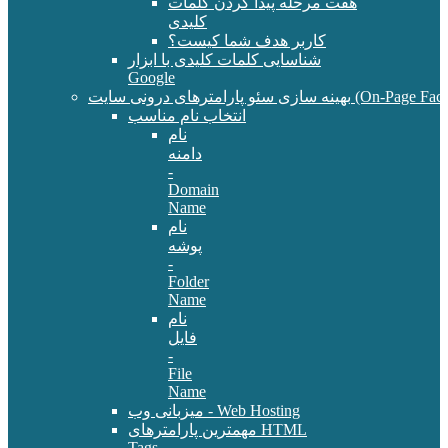
هفت مرحله پیدا کردن کلمات
کلیدی
کاربر هدف شما کیست؟
شناسایی کلمات کلیدی با ابزار
Google
سئو پارامترهای درونی سایت (On-Page Factors)
انتخاب نام مناسب
نام
دامنه
-
Domain
Name
نام
پوشه
-
Folder
Name
نام
فایل
-
File
Name
میزبانی وب - Web Hosting
مهمترین پارامترهای HTML
Tags