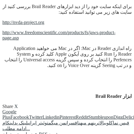
برای اینکه سایت خود را از دید ابزارهای Brail Reader بررسی کنید از
سایت های زیر می توانید استفاده کنید:
http://nvda-project.org
http://www.freedomscientific.com/products/fs/jaws-product-
page.asp
راه اندازی Reader در Mac: اگر در Mac می خواهید Application
Reader را Run کنید بر روی آیکون Apple کلید کرده و System
Perfences را انتخاب کرده و سپس گزینه Universal access را انتخاب
و در تب Seeing گزینه Voice Over را on کنید.
ابزار Brail Reader
Share
X
Google
Plus
Facebook
Twitter
Linkedin
Pinterest
Reddit
Stumbleupon
Digg
Delic
فیس نما
کلوب
بالاترین
هم میهن
افسران
من میگم
توئیتر ایرانی
لینک پد
لینکام
ادامه مطلب...