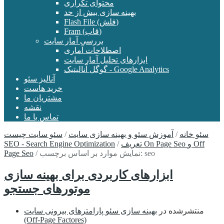
محتوای تکراری
بهینه سازی بیش از حد
Flash File (فلش)
Fram (قاب)
بررسی آمار سایت
اصطلاحات آماری
ابزارهای تحلیل آمار سایت
گوگل آنالیتیک - Google Analytics
آنالیز سئو
خرید هاست
مشتریان ما
نقشه
تماس با ما
سئو خانه
/
آموزش سئو و بهینه سازی سایت
/
سئو سایت چیست
تعریف On Page Seo و Off
/
SEO - Search Engine Optimization
نمایش موارد بر اساس برچسب: seo
/
Page Seo
ابزارهای کاربردی برای بهینه سازی
موتورهای جستجو
منتشرشده در
بهینه سازی سئو پارامترهای بیرونی سایت
(Off-Page Factores)