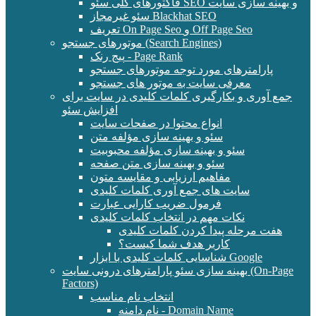
فاکتورهای کلی سئو SEO و بهینه سازی سایت
سئو غیرمجاز Blackhat SEO
تعریف On Page Seo و Off Page Seo
موتورهای جستجو (Search Engines)
پیج رنک - Page Rank
پارامترهای مورد توجه موتورهای جستجو
معرفی سایت به موتور های جستجو
جمع آوری و بکارگیری کلمات کلیدی در سایت برای
افزایش سئو
انواع محتوا در صفحات سایت
سئو و بهینه سازی مؤلفه متن
سئو و بهینه سازی مؤلفه محبوبیت
سئو و بهینه سازی متن صفحه
مفاهیم ارزیابی و مقایسه متون
سایت های جمع آوری کلمات کلیدی
فرمول ضریب کارایی عبارت
نکات مهم در انتخاب کلمات کلیدی
هفت مرحله پیدا کردن کلمات کلیدی
کاربر هدف شما کیست؟
شناسایی کلمات کلیدی با ابزار Google
بهینه سازی سئو پارامترهای درونی سایت (On-Page
Factors)
انتخاب نام مناسب
نام دامنه - Domain Name