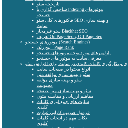
تاریخچه سئو
شاخص گذاری یا Indexing موتورهای
جستجو
فاکتورهای کلی سئو SEO و بهینه سازی
سایت
سئو غیرمجاز Blackhat SEO
تعریف On Page Seo و Off Page Seo
موتورهای جستجو (Search Engines)
پیج رنک - Page Rank
پارامترهای مورد توجه موتورهای جستجو
معرفی سایت به موتور های جستجو
ی و بکارگیری کلمات کلیدی در سایت برای افزایش سئو
انواع محتوا در صفحات سایت
سئو و بهینه سازی مؤلفه متن
سئو و بهینه سازی مؤلفه
محبوبیت
سئو و بهینه سازی متن صفحه
مفاهیم ارزیابی و مقایسه متون
سایت های جمع آوری کلمات
کلیدی
فرمول ضریب کارایی عبارت
نکات مهم در انتخاب کلمات
کلیدی