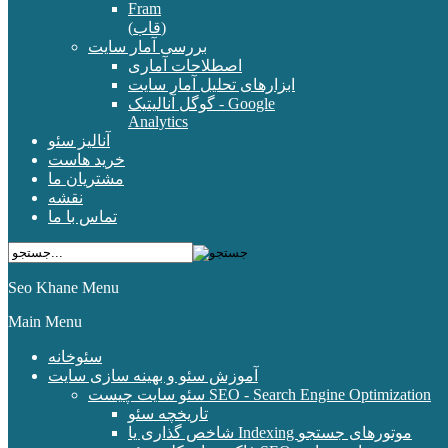
Fram
(قاب)
بررسی آمار سایت
اصطلاحات آماری
ابزارهای تحلیل آمار سایت
گوگل آنالیتیک - Google
Analytics
آنالیز سئو
خرید هاست
مشتریان ما
نقشه
تماس با ما
Seo Khane Menu
Main Menu
سئوخانه
آموزش سئو و بهینه سازی سایت
سئو سایت چیست SEO - Search Engine Optimization
تاریخچه سئو
شاخص گذاری یا Indexing موتورهای جستجو