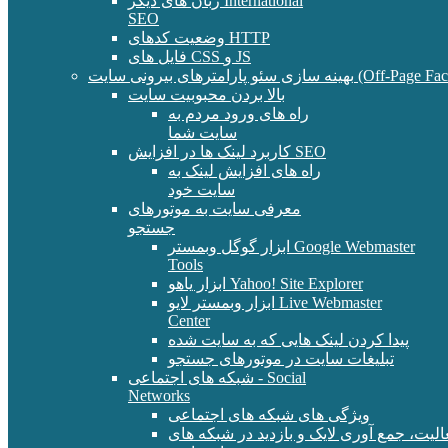
زبان های دیگر International
SEO
وضعیت کدهای HTTP
فایل های CSS و JS
و پارامترهای بیرونی سایت (Off-Page Factors)
بالا بردن محبوبیت سایت
راه های ورود مردم به
سایت شما
کاربرد لینک ها در افزایش SEO
راه های افزایش لینک به
سایت خود
معرفی سایت به موتورهای
جستجو
ابزار گوگل وبمستر Google Webmaster
Tools
ابزار یاهو Yahoo! Site Explorer
ابزار وبمستر لایو Live Webmaster
Center
پیدا کردن لینک هایی که به سایت شده
تبلیغات سایت در موتورهای جستجو
شبکه های اجتماعی - Social
Networks
ویژگی های شبکه های اجتماعی
الیت، جمع آوری لایک و بازدید در شبکه های