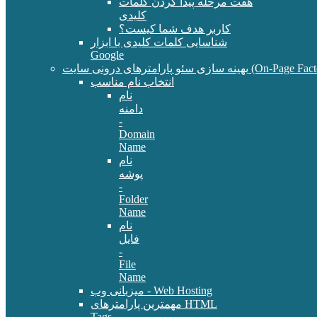
هفت مرحله پیدا کردن کلمات
کلیدی
کاربر هدف شما کیست؟
شناسایی کلمات کلیدی با ابزار
Google
سئو پارامترهای درونی سایت (On-Page Factors)
انتخاب نام مناسب
نام
دامنه
-
Domain
Name
نام
پوشه
-
Folder
Name
نام
فایل
-
File
Name
میزبانی وب - Web Hosting
مهمترین پارامترهای HTML
Tags