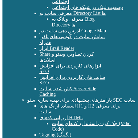
اجتماعی
وضعیت لینک در شبکه های اجتماعی
معرفی سایت به Directory List ها
معرفی وبلاگ به Blog
Directory ها
آدرس دهی سایت در Google Map
نمایش سایت در گوشی های تلفن
همراه
ابزار Brail Reader
Share کردن تصاویر، ویدئو و
اسلایدها
ابزارهای کاربردی برای افزایش
SEO
سایت های کاربردی برای افزایش
SEO
کش شدن سایت Server Side
Caching
پارامترهای پیشنهادی برای بهینه سازی سئو SEO سایت
استفاده از تگ های H1 و H2 برای معرفی
سایت
ارزیابی کدهای HTML
چک کردن استاندارد کدهای سایت (Valid
Code)
Tagging (تگینگ)