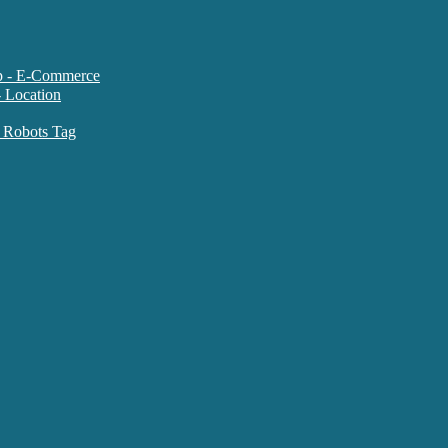
متاتگ سایت های فروشگاهی ce
متاتگ کنترل ربات موتورهای جستجو