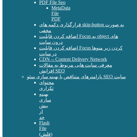
PDF File Seo
MetaData
File
PDF
قرارگذاری دکمه های skip-button به صورت
مخفی
اضافه کردن قابلیت Focus به object های
درون سایت
اضافه کردن قابلیت Focus کردن زیر منوها
در سایت
CDN -- Content Delivery Network
معرفی سایت هایی مربوط به مقالات
افزایش SEO
پارامترهای متناقص با بهینه سازی سئو SEO سایت
محتوای
تکراری
بهینه
سازی
بیش
از
حد
Flash
File
(فلش)