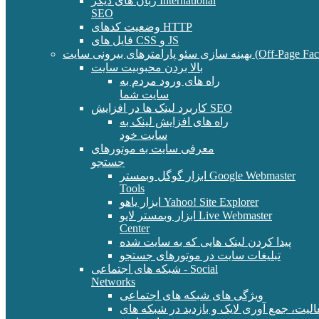
زبان های دیگر International
SEO
وضعیت کدهای HTTP
فایل های CSS و JS
و پارامترهای بیرونی سایت (Off-Page Factors)
بالا بردن محبوبیت سایت
راه های ورود مردم به
سایت شما
کاربرد لینک ها در افزایش SEO
راه های افزایش لینک به
سایت خود
معرفی سایت به موتورهای
جستجو
ابزار گوگل وبمستر Google Webmaster
Tools
ابزار یاهو Yahoo! Site Explorer
ابزار وبمستر لایو Live Webmaster
Center
پیدا کردن لینک هایی که به سایت شده
تبلیغات سایت در موتورهای جستجو
شبکه های اجتماعی - Social
Networks
ویژگی های شبکه های اجتماعی
الیت، جمع آوری لایک و بازدید در شبکه های