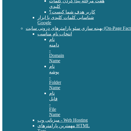
هفت مرحله پیدا کردن کلمات
کلیدی
کاربر هدف شما کیست؟
شناسایی کلمات کلیدی با ابزار
Google
سئو پارامترهای درونی سایت (On-Page Factors)
انتخاب نام مناسب
نام
دامنه
-
Domain
Name
نام
پوشه
-
Folder
Name
نام
فایل
-
File
Name
میزبانی وب - Web Hosting
مهمترین پارامترهای HTML
Tags