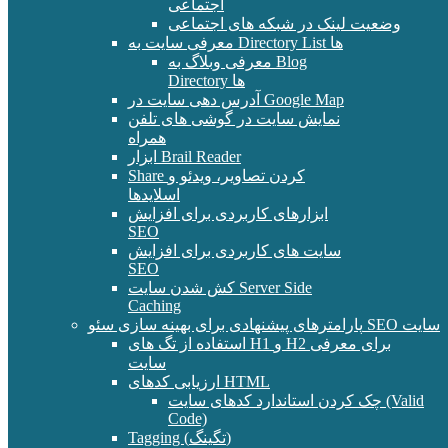
اجتماعی
وضعیت لینک در شبکه های اجتماعی
معرفی سایت به Directory List ها
معرفی وبلاگ به Blog
Directory ها
آدرس دهی سایت در Google Map
نمایش سایت در گوشی های تلفن
همراه
ابزار Brail Reader
Share کردن تصاویر، ویدئو و
اسلایدها
ابزارهای کاربردی برای افزایش
SEO
سایت های کاربردی برای افزایش
SEO
کش شدن سایت Server Side
Caching
پارامترهای پیشنهادی برای بهینه سازی سئو SEO سایت
استفاده از تگ های H1 و H2 برای معرفی
سایت
ارزیابی کدهای HTML
چک کردن استاندارد کدهای سایت (Valid
Code)
Tagging (تگینگ)