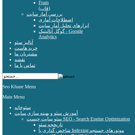
Fram
(قاب)
بررسی آمار سایت
اصطلاحات آماری
ابزارهای تحلیل آمار سایت
گوگل آنالیتیک - Google
Analytics
آنالیز سئو
خرید هاست
مشتریان ما
نقشه
تماس با ما
Seo Khane Menu
Main Menu
سئوخانه
آموزش سئو و بهینه سازی سایت
سئو سایت چیست SEO - Search Engine Optimization
تاریخچه سئو
شاخص گذاری یا Indexing موتورهای جستجو