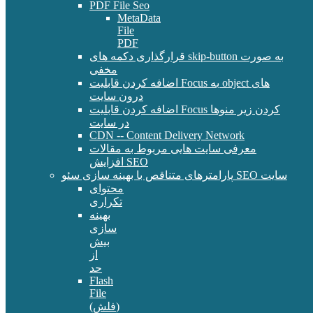
PDF File Seo
MetaData
File
PDF
قرارگذاری دکمه های skip-button به صورت
مخفی
اضافه کردن قابلیت Focus به object های
درون سایت
اضافه کردن قابلیت Focus کردن زیر منوها
در سایت
CDN -- Content Delivery Network
معرفی سایت هایی مربوط به مقالات
افزایش SEO
پارامترهای متناقص با بهینه سازی سئو SEO سایت
محتوای
تکراری
بهینه
سازی
بیش
از
حد
Flash
File
(فلش)