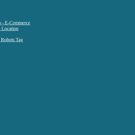
متاتگ سایت های فروشگاهی ce
متاتگ کنترل ربات موتورهای جستجو