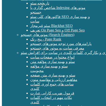
تاریخچه سئو
شاخص گذاری یا Indexing موتورهای
جستجو
فاکتورهای کلی سئو SEO و بهینه سازی
سایت
سئو غیرمجاز Blackhat SEO
تعریف On Page Seo و Off Page Seo
موتورهای جستجو (Search Engines)
پیج رنک - Page Rank
پارامترهای مورد توجه موتورهای جستجو
معرفی سایت به موتور های جستجو
ی و بکارگیری کلمات کلیدی در سایت برای افزایش سئو
انواع محتوا در صفحات سایت
سئو و بهینه سازی مؤلفه متن
سئو و بهینه سازی مؤلفه
محبوبیت
سئو و بهینه سازی متن صفحه
مفاهیم ارزیابی و مقایسه متون
سایت های جمع آوری کلمات
کلیدی
فرمول ضریب کارایی عبارت
نکات مهم در انتخاب کلمات
کلیدی