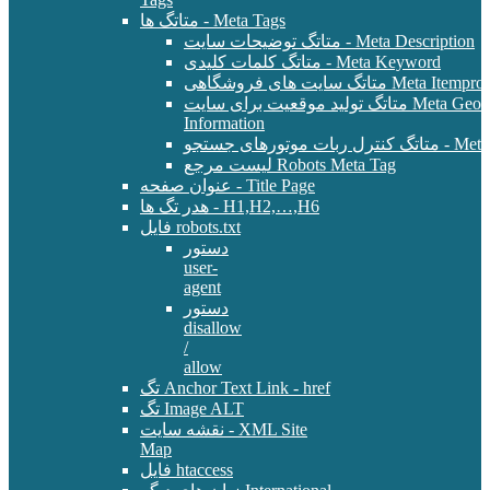
متاتگ ها - Meta Tags
متاتگ توضیحات سایت - Meta Description
متاتگ کلمات کلیدی - Meta Keyword
Meta Itemprop - E-Commer
متاتگ تولید موقعیت برای سایت Meta Geo - Location
Information
 - Meta Robots Tag
لیست مرجع Robots Meta Tag
عنوان صفحه - Title Page
هدر تگ ها - H1,H2,…,H6
فایل robots.txt
دستور
user-
agent
دستور
disallow
/
allow
تگ Anchor Text Link - href
تگ Image ALT
نقشه سایت - XML Site
Map
فایل htaccess