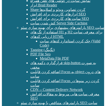
نمایش سایت در گوشی های تلفن همراه
ابزار Brail Reader
Share کردن تصاویر، ویدئو و اسلایدها
ابزارهای کاربردی برای افزایش SEO
سایت های کاربردی برای افزایش SEO
کش شدن سایت Server Side Caching
پارامترهای پیشنهادی برای بهینه سازی سئو SEO سایت
استفاده از تگ های H1 و H2 برای معرفی سایت
ارزیابی کدهای HTML
چک کردن استاندارد کدهای سایت (Valid
Code)
Tagging (تگینگ)
PDF File Seo
MetaData File PDF
قرارگذاری دکمه های skip-button به صورت
مخفی
اضافه کردن قابلیت Focus به object های درون
سایت
اضافه کردن قابلیت Focus کردن زیر منوها در
سایت
CDN -- Content Delivery Network
معرفی سایت هایی مربوط به مقالات افزایش
SEO
پارامترهای متناقص با بهینه سازی سئو SEO سایت