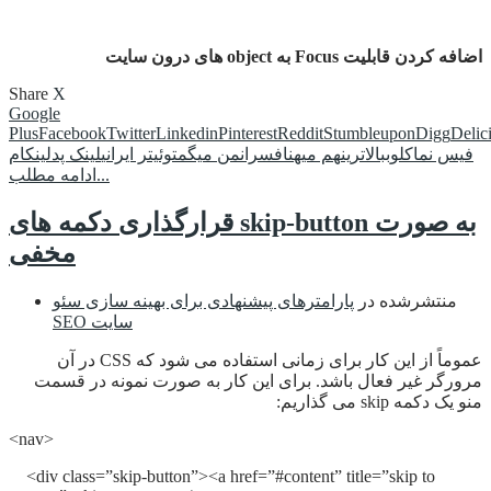
اضافه کردن قابلیت Focus به object های درون سایت
Share
X
Google
Plus
Facebook
Twitter
Linkedin
Pinterest
Reddit
Stumbleupon
Digg
Delic
فیس نما
کلوب
بالاترین
هم میهن
افسران
من میگم
توئیتر ایرانی
لینک پد
لینکام
ادامه مطلب...
قرارگذاری دکمه های skip-button به صورت
مخفی
منتشرشده در
پارامترهای پیشنهادی برای بهینه سازی سئو
SEO سایت
عموماً از این کار برای زمانی استفاده می شود که CSS در آن
مرورگر غیر فعال باشد. برای این کار به صورت نمونه در قسمت
منو یک دکمه skip می گذاریم:
<nav>
<div class=”skip-button”><a href=”#content” title=”skip to