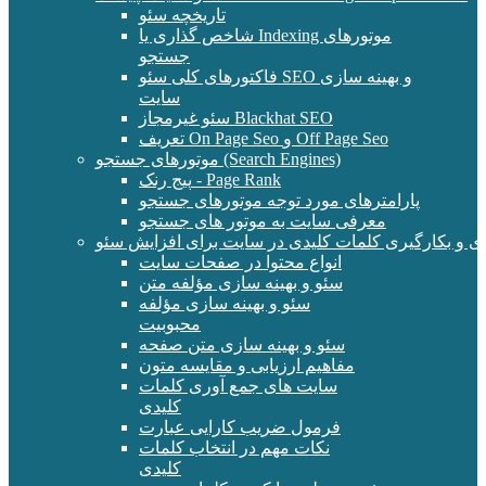
تاریخچه سئو
شاخص گذاری یا Indexing موتورهای
جستجو
فاکتورهای کلی سئو SEO و بهینه سازی
سایت
سئو غیرمجاز Blackhat SEO
تعریف On Page Seo و Off Page Seo
موتورهای جستجو (Search Engines)
پیج رنک - Page Rank
پارامترهای مورد توجه موتورهای جستجو
معرفی سایت به موتور های جستجو
ی و بکارگیری کلمات کلیدی در سایت برای افزایش سئو
انواع محتوا در صفحات سایت
سئو و بهینه سازی مؤلفه متن
سئو و بهینه سازی مؤلفه
محبوبیت
سئو و بهینه سازی متن صفحه
مفاهیم ارزیابی و مقایسه متون
سایت های جمع آوری کلمات
کلیدی
فرمول ضریب کارایی عبارت
نکات مهم در انتخاب کلمات
کلیدی