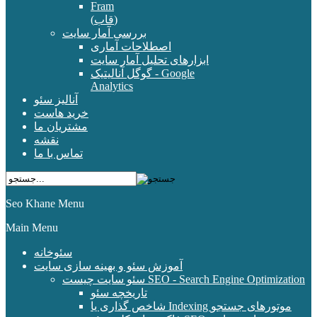
Fram
(قاب)
بررسی آمار سایت
اصطلاحات آماری
ابزارهای تحلیل آمار سایت
گوگل آنالیتیک - Google
Analytics
آنالیز سئو
خرید هاست
مشتریان ما
نقشه
تماس با ما
Seo Khane Menu
Main Menu
سئوخانه
آموزش سئو و بهینه سازی سایت
سئو سایت چیست SEO - Search Engine Optimization
تاریخچه سئو
شاخص گذاری یا Indexing موتورهای جستجو