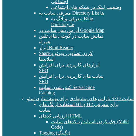
اجتماعی
وضعیت لینک در شبکه های اجتماعی
معرفی سایت به Directory List ها
معرفی وبلاگ به Blog
Directory ها
آدرس دهی سایت در Google Map
نمایش سایت در گوشی های تلفن
همراه
ابزار Brail Reader
Share کردن تصاویر، ویدئو و
اسلایدها
ابزارهای کاربردی برای افزایش
SEO
سایت های کاربردی برای افزایش
SEO
کش شدن سایت Server Side
Caching
پارامترهای پیشنهادی برای بهینه سازی سئو SEO سایت
استفاده از تگ های H1 و H2 برای معرفی
سایت
ارزیابی کدهای HTML
چک کردن استاندارد کدهای سایت (Valid
Code)
Tagging (تگینگ)