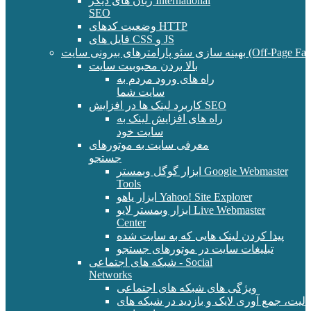
زبان های دیگر International
SEO
وضعیت کدهای HTTP
فایل های CSS و JS
و پارامترهای بیرونی سایت (Off-Page Factors)
بالا بردن محبوبیت سایت
راه های ورود مردم به
سایت شما
کاربرد لینک ها در افزایش SEO
راه های افزایش لینک به
سایت خود
معرفی سایت به موتورهای
جستجو
ابزار گوگل وبمستر Google Webmaster
Tools
ابزار یاهو Yahoo! Site Explorer
ابزار وبمستر لایو Live Webmaster
Center
پیدا کردن لینک هایی که به سایت شده
تبلیغات سایت در موتورهای جستجو
شبکه های اجتماعی - Social
Networks
ویژگی های شبکه های اجتماعی
الیت، جمع آوری لایک و بازدید در شبکه های