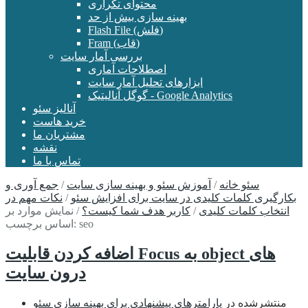
محتوای تکراری
بهینه سازی بیش از حد
Flash File (فلش)
Fram (قاب)
بررسی آمار سایت
اصطلاحات آماری
ابزارهای تحلیل آمار سایت
گوگل آنالیتیک - Google Analytics
آنالیز سئو
خرید هاست
مشتریان ما
نقشه
تماس با ما
سئو خانه
/
آموزش سئو و بهینه سازی سایت
/
جمع آوری و
بکارگیری کلمات کلیدی در سایت برای افزایش سئو
/
نکات مهم در
انتخاب کلمات کلیدی
/
کاربر هدف شما کیست؟
/
نمایش موارد بر
اساس برچسب: seo
اضافه کردن قابلیت Focus به object های
درون سایت
منتشرشده در
پارامترهای پیشنهادی برای بهینه سازی سئو