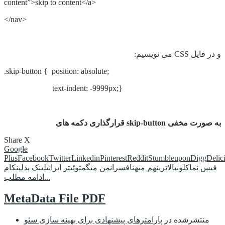
content”>skip to content</a>
</nav>
و در فایل CSS می نویسیم:
.skip-button { position: absolute;
text-indent: -9999px;}
قرارگذاری دکمه های skip-button به صورت مخفی
Share
X
Google
Plus
Facebook
Twitter
Linkedin
Pinterest
Reddit
Stumbleupon
Digg
Delic
فیس نما
کلوب
بالاترین
هم میهن
افسران
من میگم
توئیتر ایرانی
لینک پد
لینکام
ادامه مطلب...
MetaData File PDF
منتشرشده در
پارامترهای پیشنهادی برای بهینه سازی سئو