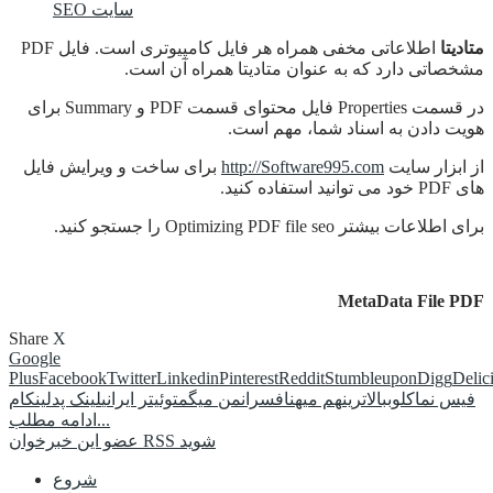
SEO سایت
متادیتا
اطلاعاتی مخفی همراه هر فایل کامپیوتری است. فایل PDF
مشخصاتی دارد که به عنوان متادیتا همراه آن است.
در قسمت Properties فایل محتوای قسمت PDF و Summary برای
هویت دادن به اسناد شما، مهم است.
از ابزار سایت
http://Software995.com
برای ساخت و ویرایش فایل
های PDF خود می توانید استفاده کنید.
برای اطلاعات بیشتر Optimizing PDF file seo را جستجو کنید.
MetaData File PDF
Share
X
Google
Plus
Facebook
Twitter
Linkedin
Pinterest
Reddit
Stumbleupon
Digg
Delic
فیس نما
کلوب
بالاترین
هم میهن
افسران
من میگم
توئیتر ایرانی
لینک پد
لینکام
ادامه مطلب...
عضو این خبرخوان RSS شوید
شروع