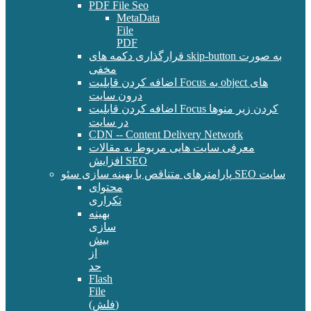
PDF File Seo
MetaData
File
PDF
قرارگذاری دکمه های skip-button به صورت
مخفی
اضافه کردن قابلیت Focus به object های
درون سایت
اضافه کردن قابلیت Focus کردن زیر منوها
در سایت
CDN -- Content Delivery Network
معرفی سایت هایی مربوط به مقالات
افزایش SEO
پارامترهای متناقص با بهینه سازی سئو SEO سایت
محتوای
تکراری
بهینه
سازی
بیش
از
حد
Flash
File
(فلش)