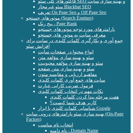
فاکتورهای کلی سئو SEO و بهینه سازی سایت
سئو غیرمجاز Blackhat SEO
تعریف On Page Seo و Off Page Seo
موتورهای جستجو (Search Engines)
پیج رنک - Page Rank
پارامترهای مورد توجه موتورهای جستجو
معرفی سایت به موتور های جستجو
جمع آوری و بکارگیری کلمات کلیدی در سایت برای
افزایش سئو
انواع محتوا در صفحات سایت
سئو و بهینه سازی مؤلفه متن
سئو و بهینه سازی مؤلفه محبوبیت
سئو و بهینه سازی متن صفحه
مفاهیم ارزیابی و مقایسه متون
سایت های جمع آوری کلمات کلیدی
فرمول ضریب کارایی عبارت
نکات مهم در انتخاب کلمات کلیدی
هفت مرحله پیدا کردن کلمات کلیدی
کاربر هدف شما کیست؟
شناسایی کلمات کلیدی با ابزار Google
بهینه سازی سئو پارامترهای درونی سایت (On-Page
Factors)
انتخاب نام مناسب
نام دامنه - Domain Name