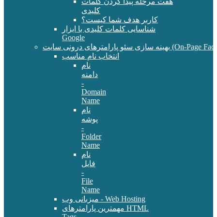
هفت مرحله پیدا کردن کلمات
کلیدی
کاربر هدف شما کیست؟
شناسایی کلمات کلیدی با ابزار
Google
سئو پارامترهای درونی سایت (On-Page Factors)
انتخاب نام مناسب
نام
دامنه
-
Domain
Name
نام
پوشه
-
Folder
Name
نام
فایل
-
File
Name
میزبانی وب - Web Hosting
مهمترین پارامترهای HTML
Tags