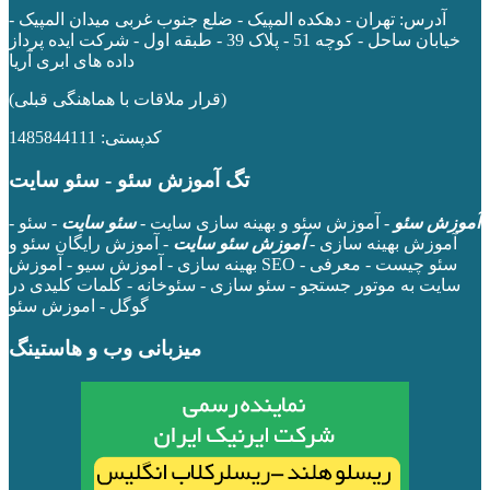
آدرس:
تهران - دهکده المپیک - ضلع جنوب غربی میدان المپیک -
خیابان ساحل - کوچه 51 - پلاک 39 - طبقه اول
- شرکت ایده پرداز
داده های ابری آریا
(قرار ملاقات با هماهنگی قبلی)
کدپستی: 1485844111
تگ آموزش سئو - سئو سایت
آموزش سئو
- آموزش سئو و بهینه سازی سایت -
سئو سایت
- سئو -
آموزش بهینه سازی -
آموزش سئو سایت
- آموزش رایگان سئو و
بهینه سازی - آموزش سیو - آموزش SEO - سئو چیست - معرفی
سایت به موتور جستجو - سئو سازی - سئوخانه - کلمات کلیدی در
گوگل - اموزش سئو
میزبانی وب و هاستینگ