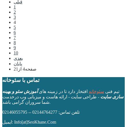
قبلی
1
2
3
4
5
6
7
8
9
10
بعدی
پایان
صفحه4 از21
تماس با سئوخانه
تیم فنی
سئوخانه
افتخار دارد تا در زمینه های
آموزش سئو و بهینه
سازی سایت
- طراحی سایت - ارائه هاست و میزبانی وب درخدمت
شما سروران گرامی باشد.
تلفن تماس: 02144764277 -- 02146055795
ایمیل: Info[at]SeoKhane.Com