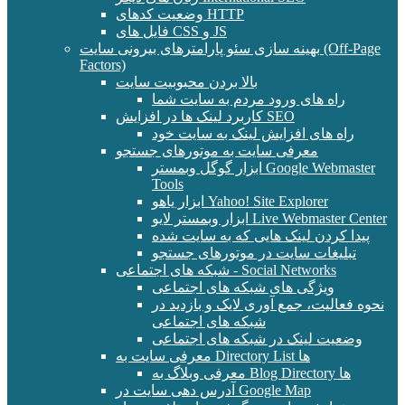
وضعیت کدهای HTTP
فایل های CSS و JS
بهینه سازی سئو پارامترهای بیرونی سایت (Off-Page
Factors)
بالا بردن محبوبیت سایت
راه های ورود مردم به سایت شما
کاربرد لینک ها در افزایش SEO
راه های افزایش لینک به سایت خود
معرفی سایت به موتورهای جستجو
ابزار گوگل وبمستر Google Webmaster
Tools
ابزار یاهو Yahoo! Site Explorer
ابزار وبمستر لایو Live Webmaster Center
پیدا کردن لینک هایی که به سایت شده
تبلیغات سایت در موتورهای جستجو
شبکه های اجتماعی - Social Networks
ویژگی های شبکه های اجتماعی
نحوه فعالیت، جمع آوری لایک و بازدید در
شبکه های اجتماعی
وضعیت لینک در شبکه های اجتماعی
معرفی سایت به Directory List ها
معرفی وبلاگ به Blog Directory ها
آدرس دهی سایت در Google Map