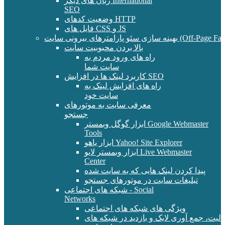
زبان های دیگر International
SEO
وضعیت کدهای HTTP
فایل های CSS و JS
و پارامترهای بیرونی سایت (Off-Page Factors)
بالا بردن محبوبیت سایت
راه های ورود مردم به
سایت شما
کاربرد لینک ها در افزایش SEO
راه های افزایش لینک به
سایت خود
معرفی سایت به موتورهای
جستجو
ابزار گوگل وبمستر Google Webmaster
Tools
ابزار یاهو Yahoo! Site Explorer
ابزار وبمستر لایو Live Webmaster
Center
پیدا کردن لینک هایی که به سایت شده
تبلیغات سایت در موتورهای جستجو
شبکه های اجتماعی - Social
Networks
ویژگی های شبکه های اجتماعی
الیت، جمع آوری لایک و بازدید در شبکه های