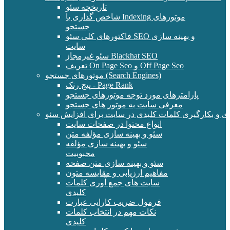
تاریخچه سئو
شاخص گذاری یا Indexing موتورهای
جستجو
فاکتورهای کلی سئو SEO و بهینه سازی
سایت
سئو غیرمجاز Blackhat SEO
تعریف On Page Seo و Off Page Seo
موتورهای جستجو (Search Engines)
پیج رنک - Page Rank
پارامترهای مورد توجه موتورهای جستجو
معرفی سایت به موتور های جستجو
ی و بکارگیری کلمات کلیدی در سایت برای افزایش سئو
انواع محتوا در صفحات سایت
سئو و بهینه سازی مؤلفه متن
سئو و بهینه سازی مؤلفه
محبوبیت
سئو و بهینه سازی متن صفحه
مفاهیم ارزیابی و مقایسه متون
سایت های جمع آوری کلمات
کلیدی
فرمول ضریب کارایی عبارت
نکات مهم در انتخاب کلمات
کلیدی