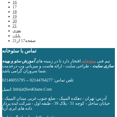
16
17
18
19
20
21
بعدی
پایان
صفحه17 از21
تماس با سئوخانه
تیم فنی
سئوخانه
افتخار دارد تا در زمینه های
آموزش سئو و بهینه
سازی سایت
- طراحی سایت - ارائه هاست و میزبانی وب درخدمت
شما سروران گرامی باشد.
تلفن تماس: 02144764277 -- 02146055795
ایمیل: Info[at]SeoKhane.Com
آدرس:
تهران - دهکده المپیک - ضلع جنوب غربی میدان المپیک -
خیابان ساحل - کوچه 51 - پلاک 39 - طبقه اول
- شرکت ایده پرداز
داده های ابری آریا