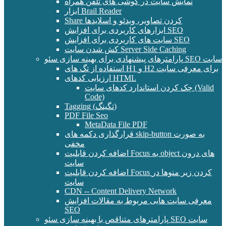
نمایش سایت در گوشی های تلفن همراه
ابزار Brail Reader
Share کردن تصاویر، ویدئو و اسلایدها
ابزارهای کاربردی برای افزایش SEO
سایت های کاربردی برای افزایش SEO
کش شدن سایت Server Side Caching
پارامترهای پیشنهادی برای بهینه سازی سئو SEO سایت
استفاده از تگ های H1 و H2 برای معرفی سایت
ارزیابی کدهای HTML
چک کردن استاندارد کدهای سایت (Valid
Code)
Tagging (تگینگ)
PDF File Seo
MetaData File PDF
قرارگذاری دکمه های skip-button به صورت
مخفی
اضافه کردن قابلیت Focus به object های درون
سایت
اضافه کردن قابلیت Focus کردن زیر منوها در
سایت
CDN -- Content Delivery Network
معرفی سایت هایی مربوط به مقالات افزایش
SEO
پارامترهای متناقص با بهینه سازی سئو SEO سایت