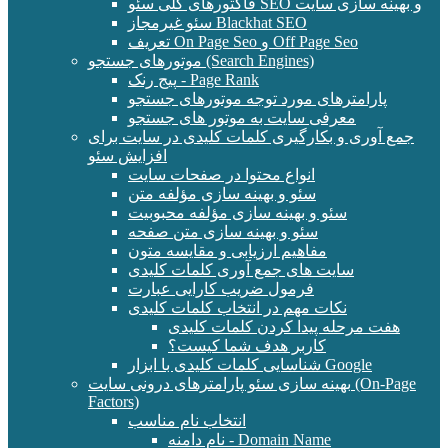
فاکتورهای کلی سئو SEO و بهینه سازی سایت
سئو غیرمجاز Blackhat SEO
تعریف On Page Seo و Off Page Seo
موتورهای جستجو (Search Engines)
پیج رنک - Page Rank
پارامترهای مورد توجه موتورهای جستجو
معرفی سایت به موتور های جستجو
جمع آوری و بکارگیری کلمات کلیدی در سایت برای
افزایش سئو
انواع محتوا در صفحات سایت
سئو و بهینه سازی مؤلفه متن
سئو و بهینه سازی مؤلفه محبوبیت
سئو و بهینه سازی متن صفحه
مفاهیم ارزیابی و مقایسه متون
سایت های جمع آوری کلمات کلیدی
فرمول ضریب کارایی عبارت
نکات مهم در انتخاب کلمات کلیدی
هفت مرحله پیدا کردن کلمات کلیدی
کاربر هدف شما کیست؟
شناسایی کلمات کلیدی با ابزار Google
بهینه سازی سئو پارامترهای درونی سایت (On-Page
Factors)
انتخاب نام مناسب
نام دامنه - Domain Name