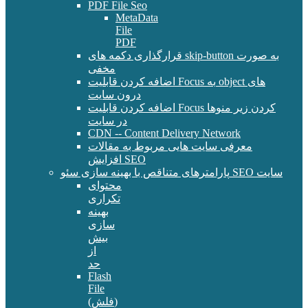
PDF File Seo
MetaData
File
PDF
قرارگذاری دکمه های skip-button به صورت
مخفی
اضافه کردن قابلیت Focus به object های
درون سایت
اضافه کردن قابلیت Focus کردن زیر منوها
در سایت
CDN -- Content Delivery Network
معرفی سایت هایی مربوط به مقالات
افزایش SEO
پارامترهای متناقص با بهینه سازی سئو SEO سایت
محتوای
تکراری
بهینه
سازی
بیش
از
حد
Flash
File
(فلش)