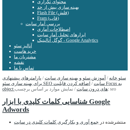
محتوای تکراری
بهینه سازی بیش از حد
Flash File (فلش)
Fram (قاب)
بررسی آمار سایت
اصطلاحات آماری
ابزارهای تحلیل آمار سایت
گوگل آنالیتیک - Google Analytics
آنالیز سئو
خرید هاست
مشتریان ما
نقشه
تماس با ما
سئو خانه
/
آموزش سئو و بهینه سازی سایت
/
پارامترهای پیشنهادی
برای بهینه سازی سئو SEO سایت
/
اضافه کردن قابلیت Focus به
نمایش موارد بر اساس برچسب: seo
object های درون سایت
/
شناسایی کلمات کلیدی با ابزار Google
Adwords
منتشرشده در
جمع آوری و بکارگیری کلمات کلیدی در سایت