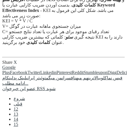
Keyword
، بدست آوردن ضریب کارایی عبارت یا
کلمات کلیدی
- KEI می باشد. شکل کلی این فرمول به
Effectiveness Index
صورت زیر می باشد:
KEI = V * V / C
V= میزان جستجوی ماهانه عبارت در گوگل
C= تعداد رقبای موجود برای هر عبارت یا تعداد نتایج جستجو
نتیجه گیری
سئو
: کلماتی که بیشترین ضریب کارایی KEI دارند را به
خود برگزینید.
عنوان
کلمات کلیدی
Share
X
Google
Plus
Facebook
Twitter
Linkedin
Pinterest
Reddit
Stumbleupon
Digg
Delic
فیس نما
کلوب
بالاترین
هم میهن
افسران
من میگم
توئیتر ایرانی
لینک پد
لینکام
ادامه مطلب...
عضو این خبرخوان RSS شوید
شروع
قبلی
12
13
14
15