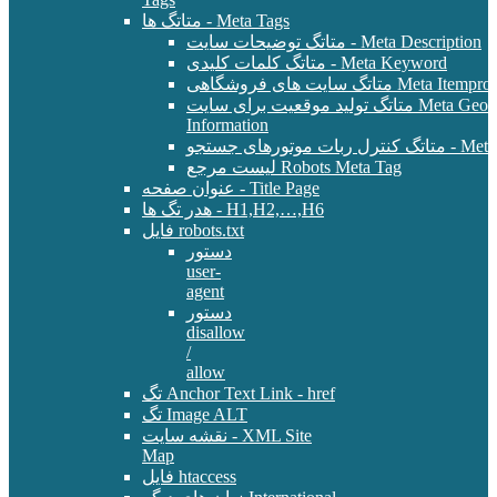
متاتگ ها - Meta Tags
متاتگ توضیحات سایت - Meta Description
متاتگ کلمات کلیدی - Meta Keyword
Meta Itemprop - E-Commer
متاتگ تولید موقعیت برای سایت Meta Geo - Location
Information
 - Meta Robots Tag
لیست مرجع Robots Meta Tag
عنوان صفحه - Title Page
هدر تگ ها - H1,H2,…,H6
فایل robots.txt
دستور
user-
agent
دستور
disallow
/
allow
تگ Anchor Text Link - href
تگ Image ALT
نقشه سایت - XML Site
Map
فایل htaccess