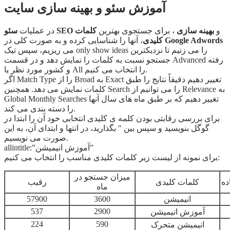
آموزش سئو و بهینه سازی سایت
و
بهینه سازی
، برای جستجوی بهترین
کلمات
سئو SEO
در عملیات
Google Adwords
، آنها را شناسایی کرده و به صورت کلی در
کلیدی
می ریزیم، سپس تیک only show ideas را می زنیم تا نزدیکترین
جستجو نسبت به کلمات را نمایش دهد و در قسمت Advanced رفته
و کشور مورد نظر یا All را انتخاب می کنیم.
اگر Match Type را از Broad به Exact تغییر دهیم دقیقاً نتایج را طبق
کلمات نمایش می دهد. همچنین Search را می توانیم از Relevance به
Global Monthly Searches تغییر دهیم که بر طبق ماه های سال آنها
را دسته بندی می کند.
برای بررسی رقابتی بودن کلمه ی کلیدی انتخابی خود آن را ابتدا در
گوگل بنویسید و سپس بین " بگذارید، در انتها و ابتدای آن، به این
صورت می نویسیم.
allintitle:”آموزش انیمیشن”
برای نمونه از لیست زیر کلمات کلیدی مناسب را انتخاب می کنیم:
میزان جستجو در
ده
کلمات کلیدی
رقیب
ماه
انیمیشن
3600
57900
537
2900
آموزش انیمیشن
224
590
انیمیشن متحرک