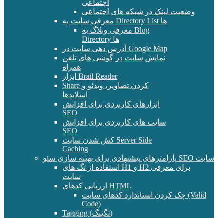
اجتماعی
وضعیت لینک در شبکه های اجتماعی
معرفی سایت به Directory List ها
معرفی وبلاگ به Blog
Directory ها
آدرس دهی سایت در Google Map
نمایش سایت در گوشی های تلفن
همراه
ابزار Brail Reader
Share کردن تصاویر، ویدئو و
اسلایدها
ابزارهای کاربردی برای افزایش
SEO
سایت های کاربردی برای افزایش
SEO
کش شدن سایت Server Side
Caching
پارامترهای پیشنهادی برای بهینه سازی سئو SEO سایت
استفاده از تگ های H1 و H2 برای معرفی
سایت
ارزیابی کدهای HTML
چک کردن استاندارد کدهای سایت (Valid
Code)
Tagging (تگینگ)