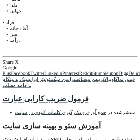
• ملی
• جهانی
• افراد
• آقا / خانم
• سن
• درآمد
Share
X
Google
Plus
Facebook
Twitter
Linkedin
Pinterest
Reddit
Stumbleupon
Digg
Delic
فیس نما
کلوب
بالاترین
هم میهن
افسران
من میگم
توئیتر ایرانی
لینک پد
لینکام
ادامه مطلب...
فرمول ضریب کارایی عبارت
منتشرشده در
جمع آوری و بکارگیری کلمات کلیدی در سایت
آموزش سئو و بهینه سازی سایت
و
بهینه سازی
، بهترین راه برای انتخاب
افزایش سئو SEO
در عملیات