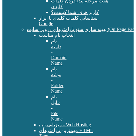
هفت مرحله پیدا کردن کلمات
کلیدی
کاربر هدف شما کیست؟
شناسایی کلمات کلیدی با ابزار
Google
سئو پارامترهای درونی سایت (On-Page Factors)
انتخاب نام مناسب
نام
دامنه
-
Domain
Name
نام
پوشه
-
Folder
Name
نام
فایل
-
File
Name
میزبانی وب - Web Hosting
مهمترین پارامترهای HTML
Tags