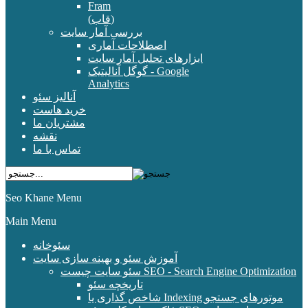
Fram
(قاب)
بررسی آمار سایت
اصطلاحات آماری
ابزارهای تحلیل آمار سایت
گوگل آنالیتیک - Google
Analytics
آنالیز سئو
خرید هاست
مشتریان ما
نقشه
تماس با ما
Seo Khane Menu
Main Menu
سئوخانه
آموزش سئو و بهینه سازی سایت
سئو سایت چیست SEO - Search Engine Optimization
تاریخچه سئو
شاخص گذاری یا Indexing موتورهای جستجو