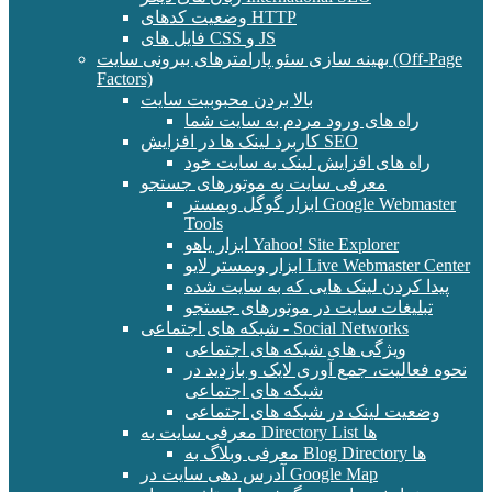
وضعیت کدهای HTTP
فایل های CSS و JS
بهینه سازی سئو پارامترهای بیرونی سایت (Off-Page
Factors)
بالا بردن محبوبیت سایت
راه های ورود مردم به سایت شما
کاربرد لینک ها در افزایش SEO
راه های افزایش لینک به سایت خود
معرفی سایت به موتورهای جستجو
ابزار گوگل وبمستر Google Webmaster
Tools
ابزار یاهو Yahoo! Site Explorer
ابزار وبمستر لایو Live Webmaster Center
پیدا کردن لینک هایی که به سایت شده
تبلیغات سایت در موتورهای جستجو
شبکه های اجتماعی - Social Networks
ویژگی های شبکه های اجتماعی
نحوه فعالیت، جمع آوری لایک و بازدید در
شبکه های اجتماعی
وضعیت لینک در شبکه های اجتماعی
معرفی سایت به Directory List ها
معرفی وبلاگ به Blog Directory ها
آدرس دهی سایت در Google Map