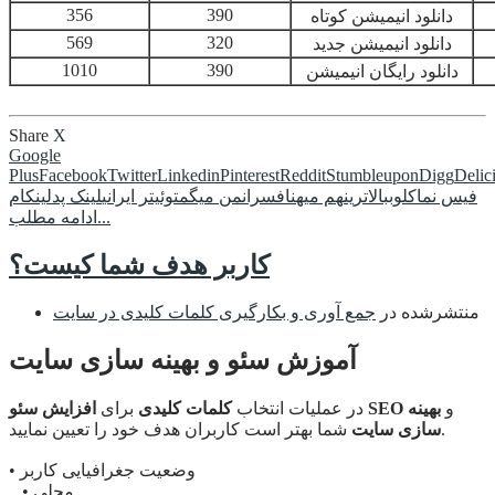
356
390
دانلود انیمیشن کوتاه
569
320
دانلود انیمیشن جدید
1010
390
دانلود رایگان انیمیشن
Share
X
Google
Plus
Facebook
Twitter
Linkedin
Pinterest
Reddit
Stumbleupon
Digg
Delic
فیس نما
کلوب
بالاترین
هم میهن
افسران
من میگم
توئیتر ایرانی
لینک پد
لینکام
ادامه مطلب...
کاربر هدف شما کیست؟
منتشرشده در
جمع آوری و بکارگیری کلمات کلیدی در سایت
آموزش سئو و بهینه سازی سایت
و
بهینه
افزایش سئو SEO
در عملیات انتخاب
کلمات کلیدی
برای
شما بهتر است کاربران هدف خود را تعیین نمایید.
سازی سایت
• وضعیت جغرافیایی کاربر
• محلی