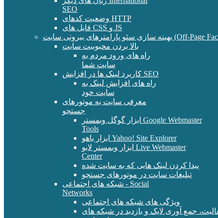
زبان های دیگر International
SEO
وضعیت کدهای HTTP
فایل های CSS و JS
و پارامترهای بیرونی سایت (Off-Page Factors)
بالا بردن محبوبیت سایت
راه های ورود مردم به
سایت شما
کاربرد لینک ها در افزایش SEO
راه های افزایش لینک به
سایت خود
معرفی سایت به موتورهای
جستجو
ابزار گوگل وبمستر Google Webmaster
Tools
ابزار یاهو Yahoo! Site Explorer
ابزار وبمستر لایو Live Webmaster
Center
پیدا کردن لینک هایی که به سایت شده
تبلیغات سایت در موتورهای جستجو
شبکه های اجتماعی - Social
Networks
ویژگی های شبکه های اجتماعی
الیت، جمع آوری لایک و بازدید در شبکه های