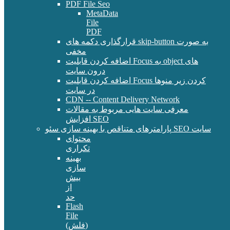
PDF File Seo
MetaData
File
PDF
قرارگذاری دکمه های skip-button به صورت
مخفی
اضافه کردن قابلیت Focus به object های
درون سایت
اضافه کردن قابلیت Focus کردن زیر منوها
در سایت
CDN -- Content Delivery Network
معرفی سایت هایی مربوط به مقالات
افزایش SEO
پارامترهای متناقص با بهینه سازی سئو SEO سایت
محتوای
تکراری
بهینه
سازی
بیش
از
حد
Flash
File
(فلش)