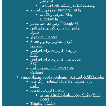
اجتماعی
وضعیت لینک در شبکه های اجتماعی
معرفی سایت به Directory List ها
معرفی وبلاگ به Blog
Directory ها
آدرس دهی سایت در Google Map
نمایش سایت در گوشی های تلفن
همراه
ابزار Brail Reader
Share کردن تصاویر، ویدئو و
اسلایدها
ابزارهای کاربردی برای افزایش
SEO
سایت های کاربردی برای افزایش
SEO
کش شدن سایت Server Side
Caching
پارامترهای پیشنهادی برای بهینه سازی سئو SEO سایت
استفاده از تگ های H1 و H2 برای معرفی
سایت
ارزیابی کدهای HTML
چک کردن استاندارد کدهای سایت (Valid
Code)
Tagging (تگینگ)