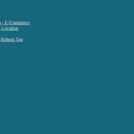
متاتگ سایت های فروشگاهی ce
متاتگ کنترل ربات موتورهای جستجو