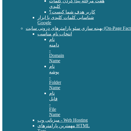
هفت مرحله پیدا کردن کلمات
کلیدی
کاربر هدف شما کیست؟
شناسایی کلمات کلیدی با ابزار
Google
سئو پارامترهای درونی سایت (On-Page Factors)
انتخاب نام مناسب
نام
دامنه
-
Domain
Name
نام
پوشه
-
Folder
Name
نام
فایل
-
File
Name
میزبانی وب - Web Hosting
مهمترین پارامترهای HTML
Tags