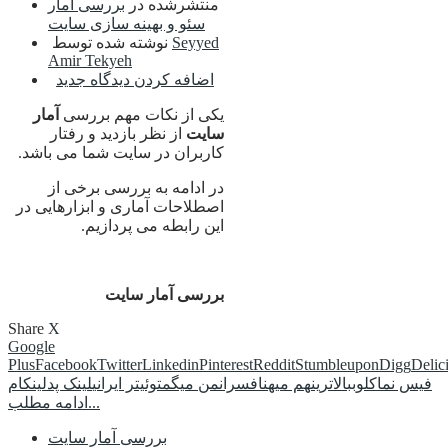
منتشرشده در
بررسی آمار
سئو و بهینه سازی سایت
Seyyed
نوشته شده توسط
Amir Tekyeh
اضافه کردن دیدگاه جدید
یکی از نکات مهم بررسی
آمار
سایت
از نظر بازدید و رفتار
کاربران در سایت شما می باشد.
در ادامه به بررسی برخی از
اصطلاحات آماری و ابزارهایی در
این رابطه می پردازیم.
بررسی آمار سایت
Share
X
Google
Plus
Facebook
Twitter
Linkedin
Pinterest
Reddit
Stumbleupon
Digg
Delic
فیس نما
کلوب
بالاترین
هم میهن
افسران
من میگم
توئیتر ایرانی
لینک پد
لینکام
ادامه مطلب...
بررسی آمار سایت