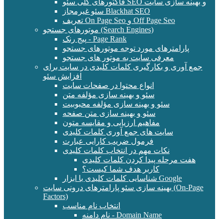
فاکتورهای کلی سئو SEO و بهینه سازی سایت
سئو غیرمجاز Blackhat SEO
تعریف On Page Seo و Off Page Seo
موتورهای جستجو (Search Engines)
پیج رنک - Page Rank
پارامترهای مورد توجه موتورهای جستجو
معرفی سایت به موتور های جستجو
جمع آوری و بکارگیری کلمات کلیدی در سایت برای
افزایش سئو
انواع محتوا در صفحات سایت
سئو و بهینه سازی مؤلفه متن
سئو و بهینه سازی مؤلفه محبوبیت
سئو و بهینه سازی متن صفحه
مفاهیم ارزیابی و مقایسه متون
سایت های جمع آوری کلمات کلیدی
فرمول ضریب کارایی عبارت
نکات مهم در انتخاب کلمات کلیدی
هفت مرحله پیدا کردن کلمات کلیدی
کاربر هدف شما کیست؟
شناسایی کلمات کلیدی با ابزار Google
بهینه سازی سئو پارامترهای درونی سایت (On-Page
Factors)
انتخاب نام مناسب
نام دامنه - Domain Name