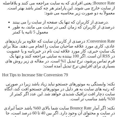
Bounce Rate: یعنی افرادی که به سایت مراجعه می کنند و بلافاصله
از سایت خارج می شوند. این پارامتر هر چه کمتر باشد بهتر است.
معمولاً به دو صورت زیر محاسبه می شود:
درصدی از کاربران که تنها یک صفحه از سایت را می بینند.
درصدی از کاربران که زمان کمی در سایت می مانند، به طور
معمول 5 ثانیه یا کمتر
Conversion Rate: درصدی از کاربران سایت که علاوه بر بازدیدهای
عادی، کاری مورد علاقه صاحبان سایت را انجام می دهند. مثلاً برای
یک سایت خبری، کار مورد علاقه ثبت نام در خبرنامه و یا عضویت
در RSS آن است. اگر 100 بیننده به سایتی مراجعه کنند و تنها یک
فرم تماس پرشود، نرخ تبدیل 1% است. در مقاله ی زیر روش های
بسیاری برای افزایش نرخ تبدیل آمده است:
79 Hot Tips to Increase Site Conversion
نکته: وابستگی به موتورهای جستجو نباید زیاد باشد زیرا در صورتی
که رتبه های سایت به هر دلیل در موتورهای جستجو افت کند، آنگاه
سایت دچار افت ترافیک شدیدی خواهد شد. این عدد اگر کمتر از
50% باشد مناسب تر است.
نکته: اگر آمار Bounce Rate سایت شما بالای 60% باشد حتماً ایرادی
در سایت و محتوای آن وجود دارد. اگر بین 40 تا 60 درصد است، جا