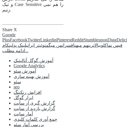
و تیک Case Sensitive را هم نمی
زنیم.
Share
X
Google
Plus
Facebook
Twitter
Linkedin
Pinterest
Reddit
Stumbleupon
Digg
Delic
فیس نما
کلوب
بالاترین
هم میهن
افسران
من میگم
توئیتر ایرانی
لینک پد
لینکام
ادامه مطلب...
آموزش گوگل آنالیتیک
Google Analytics
آموزش سئو
آموزش بهینه سازی
سئو
seo
افزایش رنکینگ
ابزار گوگل
گزارش گیری از سایت
گزارش بازدید از سایت
آمار سایت
جمع آوری کلمات کلیدی
بررسی آمار سئو