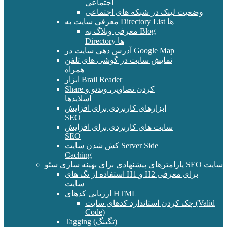
اجتماعی
وضعیت لینک در شبکه های اجتماعی
معرفی سایت به Directory List ها
معرفی وبلاگ به Blog
Directory ها
آدرس دهی سایت در Google Map
نمایش سایت در گوشی های تلفن
همراه
ابزار Brail Reader
Share کردن تصاویر، ویدئو و
اسلایدها
ابزارهای کاربردی برای افزایش
SEO
سایت های کاربردی برای افزایش
SEO
کش شدن سایت Server Side
Caching
پارامترهای پیشنهادی برای بهینه سازی سئو SEO سایت
استفاده از تگ های H1 و H2 برای معرفی
سایت
ارزیابی کدهای HTML
چک کردن استاندارد کدهای سایت (Valid
Code)
Tagging (تگینگ)