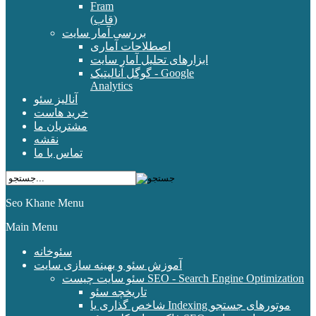
Fram
(قاب)
بررسی آمار سایت
اصطلاحات آماری
ابزارهای تحلیل آمار سایت
گوگل آنالیتیک - Google
Analytics
آنالیز سئو
خرید هاست
مشتریان ما
نقشه
تماس با ما
Seo Khane Menu
Main Menu
سئوخانه
آموزش سئو و بهینه سازی سایت
سئو سایت چیست SEO - Search Engine Optimization
تاریخچه سئو
شاخص گذاری یا Indexing موتورهای جستجو