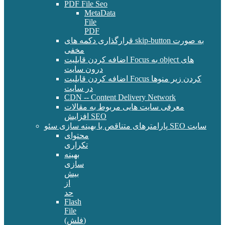
PDF File Seo
MetaData
File
PDF
قرارگذاری دکمه های skip-button به صورت
مخفی
اضافه کردن قابلیت Focus به object های
درون سایت
اضافه کردن قابلیت Focus کردن زیر منوها
در سایت
CDN -- Content Delivery Network
معرفی سایت هایی مربوط به مقالات
افزایش SEO
پارامترهای متناقص با بهینه سازی سئو SEO سایت
محتوای
تکراری
بهینه
سازی
بیش
از
حد
Flash
File
(فلش)