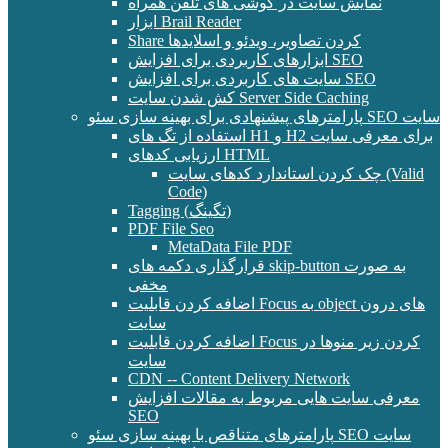
نمایش سایت در گوشی های تلفن همراه
ابزار Brail Reader
Share کردن تصاویر، ویدئو و اسلایدها
ابزارهای کاربردی برای افزایش SEO
سایت های کاربردی برای افزایش SEO
کش شدن سایت Server Side Caching
پارامترهای پیشنهادی برای بهینه سازی سئو SEO سایت
استفاده از تگ های H1 و H2 برای معرفی سایت
ارزیابی کدهای HTML
چک کردن استاندارد کدهای سایت (Valid
Code)
Tagging (تگینگ)
PDF File Seo
MetaData File PDF
قرارگذاری دکمه های skip-button به صورت
مخفی
اضافه کردن قابلیت Focus به object های درون
سایت
اضافه کردن قابلیت Focus کردن زیر منوها در
سایت
CDN -- Content Delivery Network
معرفی سایت هایی مربوط به مقالات افزایش
SEO
پارامترهای متناقص با بهینه سازی سئو SEO سایت