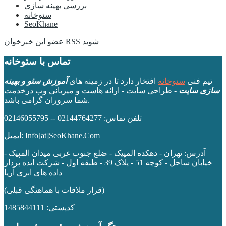
بررسی بهینه سازی
سئوخانه
SeoKhane
عضو این خبرخوان RSS شوید
تماس با سئوخانه
تیم فنی
سئوخانه
افتخار دارد تا در زمینه های
آموزش سئو و بهینه
سازی سایت
- طراحی سایت - ارائه هاست و میزبانی وب درخدمت
شما سروران گرامی باشد.
تلفن تماس: 02144764277 -- 02146055795
ایمیل: Info[at]SeoKhane.Com
آدرس:
تهران - دهکده المپیک - ضلع جنوب غربی میدان المپیک -
خیابان ساحل - کوچه 51 - پلاک 39 - طبقه اول
- شرکت ایده پرداز
داده های ابری آریا
(قرار ملاقات با هماهنگی قبلی)
کدپستی: 1485844111