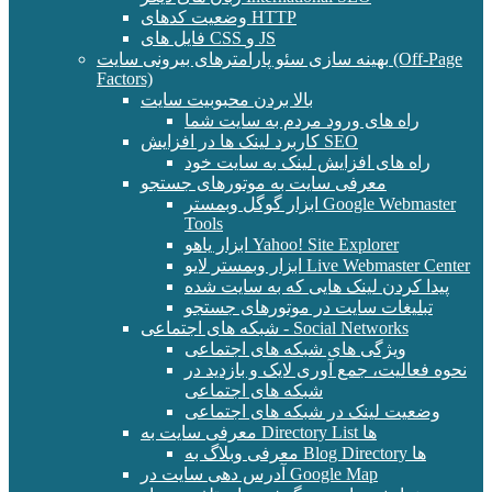
وضعیت کدهای HTTP
فایل های CSS و JS
بهینه سازی سئو پارامترهای بیرونی سایت (Off-Page
Factors)
بالا بردن محبوبیت سایت
راه های ورود مردم به سایت شما
کاربرد لینک ها در افزایش SEO
راه های افزایش لینک به سایت خود
معرفی سایت به موتورهای جستجو
ابزار گوگل وبمستر Google Webmaster
Tools
ابزار یاهو Yahoo! Site Explorer
ابزار وبمستر لایو Live Webmaster Center
پیدا کردن لینک هایی که به سایت شده
تبلیغات سایت در موتورهای جستجو
شبکه های اجتماعی - Social Networks
ویژگی های شبکه های اجتماعی
نحوه فعالیت، جمع آوری لایک و بازدید در
شبکه های اجتماعی
وضعیت لینک در شبکه های اجتماعی
معرفی سایت به Directory List ها
معرفی وبلاگ به Blog Directory ها
آدرس دهی سایت در Google Map