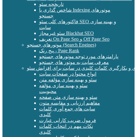
تاریخچه سئو
شاخص گذاری یا Indexing موتورهای
جستجو
فاکتورهای کلی سئو SEO و بهینه سازی
سایت
سئو غیرمجاز Blackhat SEO
تعریف On Page Seo و Off Page Seo
موتورهای جستجو (Search Engines)
پیج رنک - Page Rank
پارامترهای مورد توجه موتورهای جستجو
معرفی سایت به موتور های جستجو
ی و بکارگیری کلمات کلیدی در سایت برای افزایش سئو
انواع محتوا در صفحات سایت
سئو و بهینه سازی مؤلفه متن
سئو و بهینه سازی مؤلفه
محبوبیت
سئو و بهینه سازی متن صفحه
مفاهیم ارزیابی و مقایسه متون
سایت های جمع آوری کلمات
کلیدی
فرمول ضریب کارایی عبارت
نکات مهم در انتخاب کلمات
کلیدی