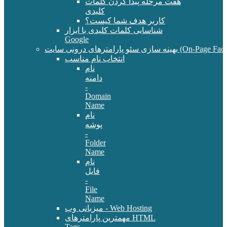
هفت مرحله پیدا کردن کلمات
کلیدی
کاربر هدف شما کیست؟
شناسایی کلمات کلیدی با ابزار
Google
سئو پارامترهای درونی سایت (On-Page Factors)
انتخاب نام مناسب
نام
دامنه
-
Domain
Name
نام
پوشه
-
Folder
Name
نام
فایل
-
File
Name
میزبانی وب - Web Hosting
مهمترین پارامترهای HTML
Tags