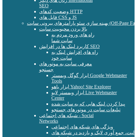
زبان های دیگر International
SEO
وضعیت کدهای HTTP
فایل های CSS و JS
و پارامترهای بیرونی سایت (Off-Page Factors)
بالا بردن محبوبیت سایت
راه های ورود مردم به
سایت شما
کاربرد لینک ها در افزایش SEO
راه های افزایش لینک به
سایت خود
معرفی سایت به موتورهای
جستجو
ابزار گوگل وبمستر Google Webmaster
Tools
ابزار یاهو Yahoo! Site Explorer
ابزار وبمستر لایو Live Webmaster
Center
پیدا کردن لینک هایی که به سایت شده
تبلیغات سایت در موتورهای جستجو
شبکه های اجتماعی - Social
Networks
ویژگی های شبکه های اجتماعی
الیت، جمع آوری لایک و بازدید در شبکه های