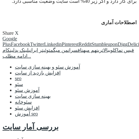
برای کار دارد و اگر زیر 40% است سایت وضعیت مناسبی دارد.
اصطلاحات آماری
Share
X
Google
Plus
Facebook
Twitter
Linkedin
Pinterest
Reddit
Stumbleupon
Digg
Delic
فیس نما
کلوب
بالاترین
هم میهن
افسران
من میگم
توئیتر ایرانی
لینک پد
لینکام
ادامه مطلب...
آموزش سئو و بهینه سازی سایت
افزایش بازدید از سایت
seo
سئو
آموزش سئو
بهینه سازی سایت
سئوخانه
افزایش سئو
آموزش seo
بررسی آمار سایت